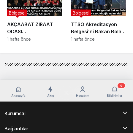
Bölgesel
Bölgesel
AKÇAABAT ZİRAAT
TTSO Akreditasyon
ODASI
Belgesi’ni Bakan Bolat
BAŞKANLIĞINDAN
ve Başkan
1 hafta önce
1 hafta önce
VAKFIKEBİR’DE
Hisarcıklıoğlu’ndan aldı
FINDIKTA BAHÇE GÜNÜ
ETKİNLİĞİNE KATILIM
0
Anasayfa
Akış
Hesabım
Bildirimler
Kurumsal
Bağlantılar