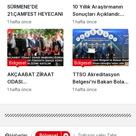
SÜRMENE’DE
10 Yıllık Araştırmanın
21.ÇAMFEST HEYECANI
Sonuçları Açıklandı:
Fındıkta Doğru Çeşit ve
1 hafta önce
1 hafta önce
Rakım Belirlendi
Bölgesel
Bölgesel
AKÇAABAT ZİRAAT
TTSO Akreditasyon
ODASI
Belgesi’ni Bakan Bolat
BAŞKANLIĞINDAN
ve Başkan
1 hafta önce
1 hafta önce
VAKFIKEBİR’DE
Hisarcıklıoğlu’ndan aldı
FINDIKTA BAHÇE GÜNÜ
ETKİNLİĞİNE KATILIM
Bölgesel
Haberler
Trabzon valisi Tahir