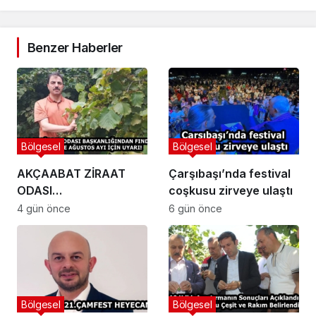
Benzer Haberler
Bölgesel
Bölgesel
AKÇAABAT ZİRAAT
Çarşıbaşı’nda festival
ODASI
coşkusu zirveye ulaştı
BAŞKANLIĞINDAN
4 gün önce
6 gün önce
FINDIK ÜRETİCİLERİNE
AĞUSTOS AYI İÇİN
UYARI!
Bölgesel
Bölgesel