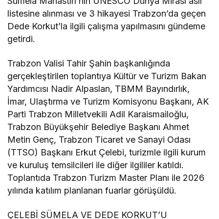
Sümela Manastırı’nın UNESCO Dünya Mirası asıl
listesine alınması ve 3 hikayesi Trabzon’da geçen
Dede Korkut’la ilgili çalışma yapılmasını gündeme
getirdi.
Trabzon Valisi Tahir Şahin başkanlığında
gerçekleştirilen toplantıya Kültür ve Turizm Bakan
Yardımcısı Nadir Alpaslan, TBMM Bayındırlık,
İmar, Ulaştırma ve Turizm Komisyonu Başkanı, AK
Parti Trabzon Milletvekili Adil Karaismailoğlu,
Trabzon Büyükşehir Belediye Başkanı Ahmet
Metin Genç, Trabzon Ticaret ve Sanayi Odası
(TTSO) Başkanı Erkut Çelebi, turizmle ilgili kurum
ve kuruluş temsilcileri ile diğer ilgililer katıldı.
Toplantıda Trabzon Turizm Master Planı ile 2026
yılında katılım planlanan fuarlar görüşüldü.
ÇELEBİ SÜMELA VE DEDE KORKUT’U