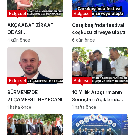
Bölgesel
Bölgesel
AKÇAABAT ZİRAAT
Çarşıbaşı’nda festival
ODASI
coşkusu zirveye ulaştı
BAŞKANLIĞINDAN
4 gün önce
6 gün önce
FINDIK ÜRETİCİLERİNE
AĞUSTOS AYI İÇİN
UYARI!
Bölgesel
Bölgesel
SÜRMENE’DE
10 Yıllık Araştırmanın
21.ÇAMFEST HEYECANI
Sonuçları Açıklandı:
Fındıkta Doğru Çeşit ve
1 hafta önce
1 hafta önce
Rakım Belirlendi