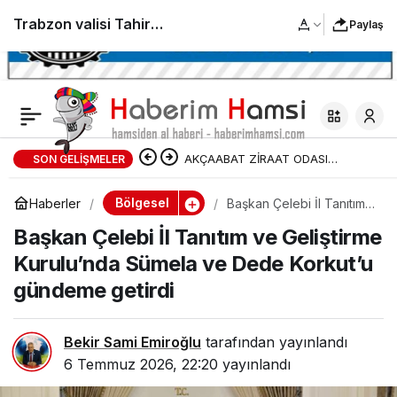
Trabzon valisi Tahir
Paylaş
ŞAHİN Akçaabat Esnaf
ve Sanatkârlar Odasını
AKÇAABAT ZİRAAT ODASI
SON GELIŞMELER
Ziyaret Etti
BAŞKANLIĞINDAN FINDIK
Bölgesel
Haberler
Başkan Çelebi İl Tanıtım
ve Geliştirme Kurulu’nda
ÜRETİCİLERİNE AĞUSTOS AYI İÇİN
Başkan Çelebi İl Tanıtım ve Geliştirme
Sümela ve Dede Korkut’u
gündeme getirdi
Kurulu’nda Sümela ve Dede Korkut’u
UYARI!
gündeme getirdi
Bekir Sami Emiroğlu
tarafından yayınlandı
6 Temmuz 2026, 22:20
yayınlandı