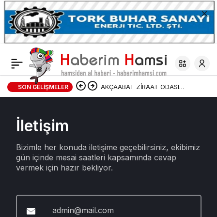
AKÇAABAT ZİRAAT ODASI
SON GELIŞMELER
BAŞKANLIĞINDAN FINDIK
İletişim
ÜRETİCİLERİNE AĞUSTOS AYI İÇİN
UYARI!
Bizimle her konuda iletişime geçebilirsiniz, ekibimiz
gün içinde mesai saatleri kapsamında cevap
vermek için hazır bekliyor.
admin@mail.com