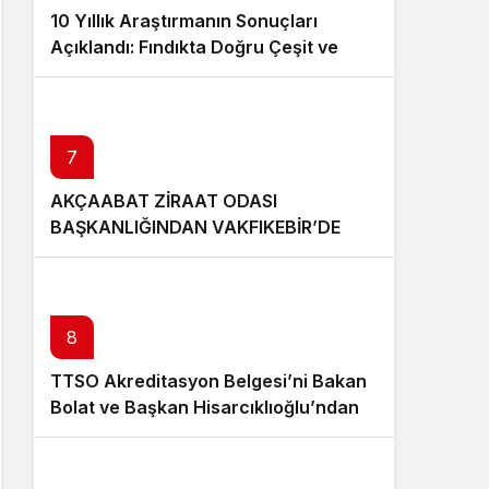
10 Yıllık Araştırmanın Sonuçları
Açıklandı: Fındıkta Doğru Çeşit ve
Rakım Belirlendi
7
AKÇAABAT ZİRAAT ODASI
BAŞKANLIĞINDAN VAKFIKEBİR’DE
FINDIKTA BAHÇE GÜNÜ ETKİNLİĞİNE
KATILIM
8
TTSO Akreditasyon Belgesi’ni Bakan
Bolat ve Başkan Hisarcıklıoğlu’ndan
aldı