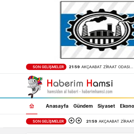
21:59
AKÇAABAT ZİRAAT ODASI
SON GELIŞMELER
BAŞKANLIĞINDAN FINDIK
ÜRETİCİLERİNE AĞUSTOS AYI
UYARI!
Anasayfa
Gündem
Siyaset
Ekono
21:59
AKÇAABAT ZİRAAT 
SON GELIŞMELER