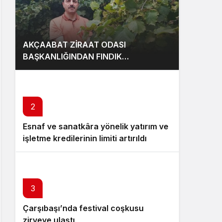
AKÇAABAT ZİRAAT ODASI
BAŞKANLIĞINDAN FINDIK
ÜRETİCİLERİNE AĞUSTOS AYI İÇİN
UYARI!
2
Esnaf ve sanatkâra yönelik yatırım ve
işletme kredilerinin limiti artırıldı
3
Çarşıbaşı’nda festival coşkusu
zirveye ulaştı