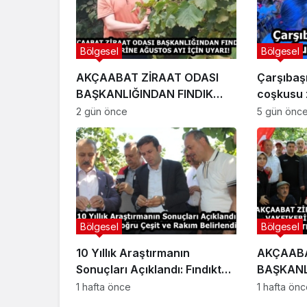
Bölgesel
Bölgesel
AKÇAABAT ZİRAAT ODASI
Çarşıbaşı
BAŞKANLIĞINDAN FINDIK
coşkusu z
ÜRETİCİLERİNE AĞUSTOS AYI
2 gün önce
5 gün önc
İÇİN UYARI!
Bölgesel
Bölgesel
10 Yıllık Araştırmanın
AKÇAABA
Sonuçları Açıklandı: Fındıkta
BAŞKANL
Doğru Çeşit ve Rakım
VAKFIKEB
1 hafta önce
1 hafta ön
Belirlendi
BAHÇE G