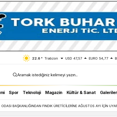
22.6 °
Trabzon
USD
47,57
EURO
54,77
B
Aramak istediğiniz kelimeyi yazın..
 İÇİN
mi
Spor
Teknoloji
Magazin
Kültür & Sanat
Galerile
ODASI BAŞKANLIĞINDAN FINDIK ÜRETİCİLERİNE AĞUSTOS AYI İÇİN UYAR