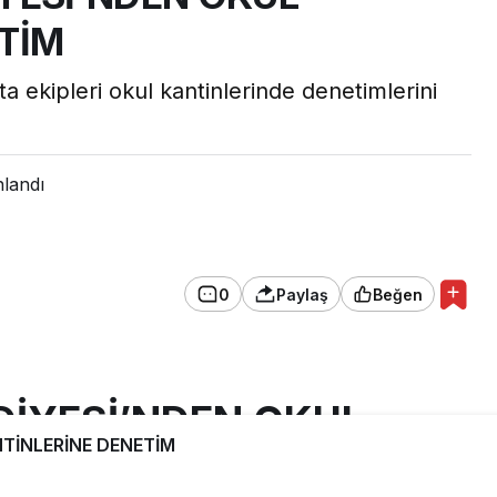
TİM
a ekipleri okul kantinlerinde denetimlerini
nlandı
0
Paylaş
Beğen
DİYESİ’NDEN OKUL
TİNLERİNE DENETİM
NETİM