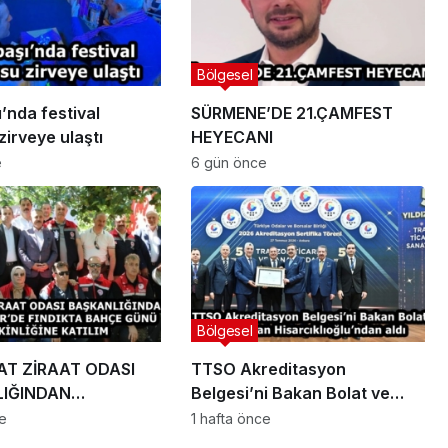
Bölgesel
’nda festival
SÜRMENE’DE 21.ÇAMFEST
irveye ulaştı
HEYECANI
e
6 gün önce
Bölgesel
T ZİRAAT ODASI
TTSO Akreditasyon
IĞINDAN
Belgesi’ni Bakan Bolat ve
İR’DE FINDIKTA
Başkan Hisarcıklıoğlu’ndan
ce
1 hafta önce
ÜNÜ ETKİNLİĞİNE
aldı