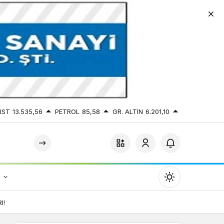
IST
13.535,56
PETROL
85,58
GR. ALTIN
6.201,10
r
Mod
değiştir
I!