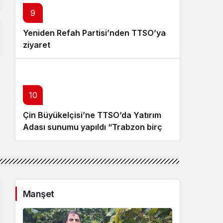
9
Yeniden Refah Partisi’nden TTSO’ya
ziyaret
10
Çin Büyükelçisi’ne TTSO’da Yatırım
Adası sunumu yapıldı “Trabzon birçok
açıdan avantajlı bir konumda
bulunuyor”
Manşet