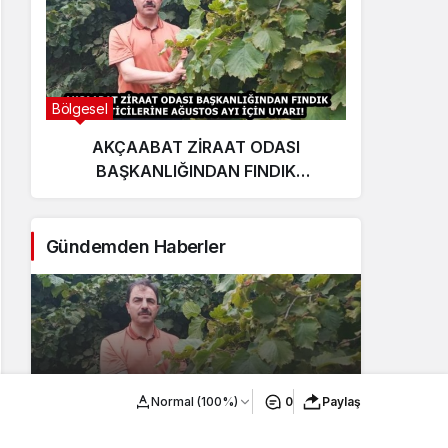
Bölgesel
Ekonom
AKÇAABAT ZİRAAT ODASI
E
BAŞKANLIĞINDAN FINDIK
yat
ÜRETİCİLERİNE AĞUSTOS AYI İÇİN
UYARI!
Gündemden Haberler
AKÇAABAT ZİRAAT ODASI
Normal (100%)
0
Paylaş
BAŞKANLIĞINDAN FINDIK
ÜRETİCİLERİNE AĞUSTOS AYI İÇİN