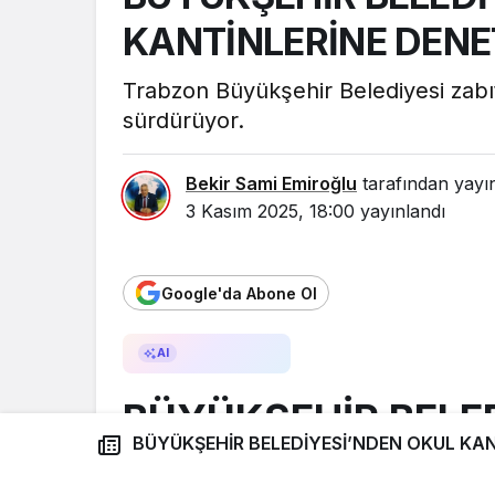
KANTİNLERİNE DENE
Trabzon Büyükşehir Belediyesi zabıt
sürdürüyor.
Bekir Sami Emiroğlu
tarafından yayı
3 Kasım 2025, 18:00
yayınlandı
Google'da Abone Ol
AI ile Özetle
AI
BÜYÜKŞEHİR BELE
BÜYÜKŞEHİR BELEDİYESİ’NDEN OKUL KAN
KANTİNLERİNE DE