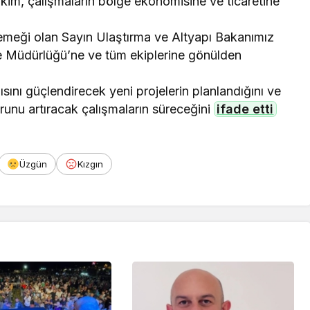
kim, çalışmaların bölge ekonomisine ve ticaretine
emeği olan Sayın Ulaştırma ve Altyapı Bakanımız
ge Müdürlüğü’ne ve tüm ekiplerine gönülden
sını güçlendirecek yeni projelerin planlandığını ve
unu artıracak çalışmaların süreceğini
ifade etti
Üzgün
Kızgın