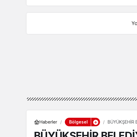
KATILIM
Yo
Bölgesel
Haberler
BÜYÜKŞEHİR 
BÜYÜKŞEHİR BELEDİ