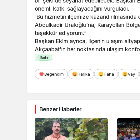
bir şekilde seyahat edebilecek. Başkan E
önemli katkı sağlayacağını vurguladı.
Bu hizmetin ilçemize kazandırılmasında 
Abdulkadir Uraloğlu’na, Karayolları Böl
teşekkür ediyorum.”
Başkan Ekim ayrıca, ilçenin ulaşım altyapı
Akçaabat’ın her noktasında ulaşım konfor
.
Beğendim
Harika
Haha
Vay
Benzer Haberler