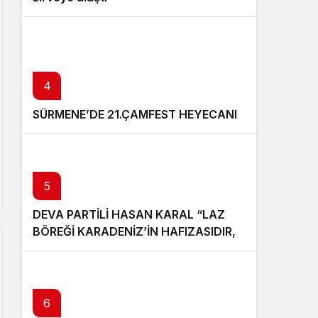
4
SÜRMENE’DE 21.ÇAMFEST HEYECANI
5
DEVA PARTİLİ HASAN KARAL “LAZ
BÖREĞİ KARADENİZ’İN HAFIZASIDIR,
KİMLİĞİ DEĞİŞTİRİLEMEZ”
6