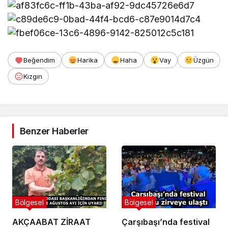
Beğendim
Harika
Haha
Vay
Üzgün
Kızgın
Benzer Haberler
Bölgesel
Bölgesel
AKÇAABAT ZİRAAT
Çarşıbaşı’nda festival