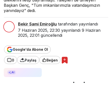
Başkan Genç, "Tüm imkanlarımızla vatandaşımızın
yanındayız” dedi.
Bekir Sami Emiroğlu
tarafından yayınlandı
7 Haziran 2025, 22:30
yayınlandı
9 Haziran
2025, 22:01
güncellendi
Google'da Abone Ol
0
Paylaş
Beğen
AI ile Özetle
AI
BAŞKAN GENÇ, BEŞİRLİ’DE
ESNAFI ZİYARET ETTİ
Trabzon Büyükşehir Belediye