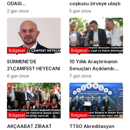
ODASI
coşkusu zirveye ulaştı
BAŞKANLIĞINDAN
2 gün önce
5 gün önce
FINDIK ÜRETİCİLERİNE
AĞUSTOS AYI İÇİN
UYARI!
Bölgesel
Bölgesel
SÜRMENE’DE
10 Yıllık Araştırmanın
21.ÇAMFEST HEYECANI
Sonuçları Açıklandı:
Fındıkta Doğru Çeşit ve
6 gün önce
7 gün önce
Rakım Belirlendi
Bölgesel
Bölgesel
AKÇAABAT ZİRAAT
TTSO Akreditasyon