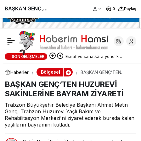
BAŞKAN GENÇ,
0
Paylaş
BEŞİRLİ’DE ESNAFI
ZİYARET ETTİ
Esnaf ve sanatkâra yönelik
SON GELIŞMELER
yatırım ve işletme kredilerinin
Bölgesel
Haberler
BAŞKAN GENÇ’TEN
HUZUREVİ SAKİNLERİNE
limiti artırıldı
BAŞKAN GENÇ’TEN HUZUREVİ
BAYRAM ZİYARETİ
SAKİNLERİNE BAYRAM ZİYARETİ
Trabzon Büyükşehir Belediye Başkanı Ahmet Metin
Genç, Trabzon Huzurevi Yaşlı Bakım ve
Rehabilitasyon Merkezi'ni ziyaret ederek burada kalan
yaşlıların bayramını kutladı.