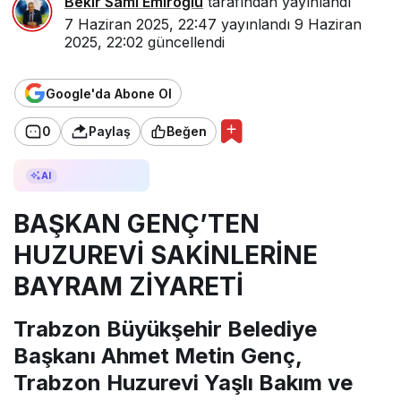
Bekir Sami Emiroğlu
tarafından yayınlandı
7 Haziran 2025, 22:47
yayınlandı
9 Haziran
2025, 22:02
güncellendi
Google'da Abone Ol
0
Paylaş
Beğen
AI ile Özetle
AI
BAŞKAN GENÇ’TEN
HUZUREVİ SAKİNLERİNE
BAYRAM ZİYARETİ
Trabzon Büyükşehir Belediye
Başkanı Ahmet Metin Genç,
Trabzon Huzurevi Yaşlı Bakım ve