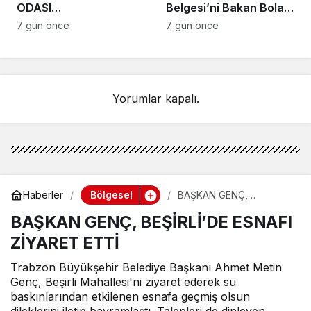
ODASI
Belgesi’ni Bakan Bolat
BAŞKANLIĞINDAN
ve Başkan
7 gün önce
7 gün önce
VAKFIKEBİR’DE
Hisarcıklıoğlu’ndan aldı
FINDIKTA BAHÇE GÜNÜ
ETKİNLİĞİNE KATILIM
Yorumlar kapalı.
Bölgesel
Haberler
BAŞKAN GENÇ,
BEŞİRLİ’DE ESNAFI
BAŞKAN GENÇ, BEŞİRLİ’DE ESNAFI
ZİYARET ETTİ
ZİYARET ETTİ
Trabzon Büyükşehir Belediye Başkanı Ahmet Metin
Genç, Beşirli Mahallesi'ni ziyaret ederek su
baskınlarından etkilenen esnafa geçmiş olsun
dileklerini iletip bayramlaştı. Talepleri de dinleyen