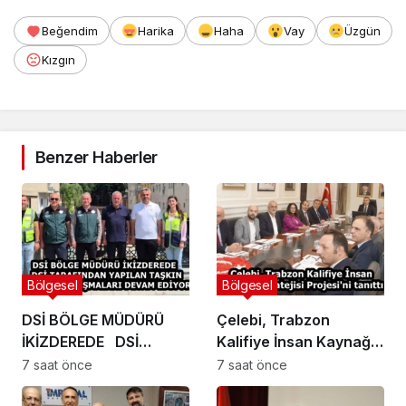
Beğendim
Harika
Haha
Vay
Üzgün
Kızgın
Benzer Haberler
Bölgesel
Bölgesel
DSİ BÖLGE MÜDÜRÜ
Çelebi, Trabzon
İKİZDEREDE DSİ
Kalifiye İnsan Kaynağı
TARAFINDAN YAPILAN
Stratejisi Projesi’ni
7 saat önce
7 saat önce
TAŞKIN KORUMA
tanıttı