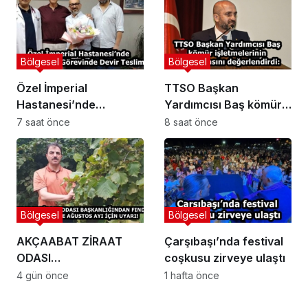
ÇALIŞMALARI DEVAM
EDİYOR
Bölgesel
Bölgesel
Özel İmperial
TTSO Başkan
Hastanesi’nde
Yardımcısı Baş kömür
Başhekimlik Görevinde
işletmelerinin
7 saat önce
8 saat önce
Devir Teslim
kapatılmasını
değerlendirdi:
Bölgesel
Bölgesel
AKÇAABAT ZİRAAT
Çarşıbaşı’nda festival
ODASI
coşkusu zirveye ulaştı
BAŞKANLIĞINDAN
4 gün önce
1 hafta önce
FINDIK ÜRETİCİLERİNE
AĞUSTOS AYI İÇİN