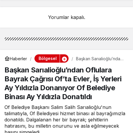
UYARI!
Yorumlar kapalı.
Bölgesel
Haberler
Başkan Sarıalioğlu’ndan
Oflulara Bayrak Çağrısı
Başkan Sarıalioğlu’ndan Oflulara
Of’ta Evler, İş Yerleri Ay
Yıldızla Donanıyor Of
Bayrak Çağrısı Of’ta Evler, İş Yerleri
Belediye Binası Ay
Yıldızla Donatıldı
Ay Yıldızla Donanıyor Of Belediye
Binası Ay Yıldızla Donatıldı
Of Belediye Başkanı Salim Salih Sarıalioğlu'nun
talimatıyla, Of Belediyesi hizmet binası al bayrağımızla
donatıldı. Dalgalanan her bir bayrak; şehitlerin
hatırasını, bu milletin onurunu ve asla eğilmeyecek
başını simgeledi.