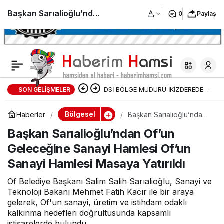
Başkan Sarıalioğlu’ndan
0
Paylaş
Oflulara Bayrak Çağrısı
Of’ta Evler, İş Yerleri Ay
DSİ BÖLGE MÜDÜRÜ İKİZDEREDE
SON GELIŞMELER
Yıldızla Donanıyor Of
DSİ TARAFINDAN YAPILAN
Bölgesel
Haberler
Başkan Sarıalioğlu’ndan
Belediye Binası Ay
Of’un Geleceğine Sanayi
TAŞKIN KORUMA ÇALIŞMALARI
Başkan Sarıalioğlu’ndan Of’un
Hamlesi Of’un Sanayi
Hamlesi Masaya Yatırıldı
Geleceğine Sanayi Hamlesi Of’un
DEVAM EDİYOR
Yıldızla Donatıldı
Sanayi Hamlesi Masaya Yatırıldı
Of Belediye Başkanı Salim Salih Sarıalioğlu, Sanayi ve
Teknoloji Bakanı Mehmet Fatih Kacır ile bir araya
gelerek, Of'un sanayi, üretim ve istihdam odaklı
kalkınma hedefleri doğrultusunda kapsamlı
istişarelerde bulundu.