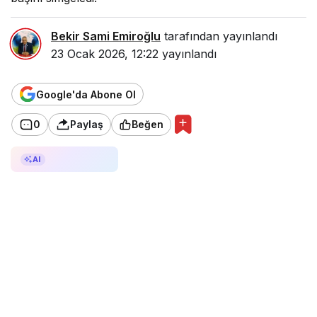
Bekir Sami Emiroğlu
tarafından yayınlandı
23 Ocak 2026, 12:22
yayınlandı
Google'da Abone Ol
0
Paylaş
Beğen
AI ile Özetle
AI
Başkan Sarıalioğlu’ndan
Oflulara Bayrak Çağrısı Of’ta
Evler, İş Yerleri Ay Yıldızla
Donanıyor Of Belediye Binası
Ay Yıldızla Donatıldı