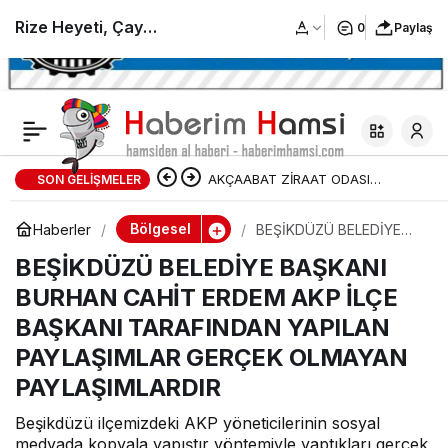
Rize Heyeti, Çay
0
Paylaş
Sektörünün Geleceği
için Bakan Yumaklı ile
AKÇAABAT ZİRAAT ODASI
SON GELIŞMELER
Buluştu
BAŞKANLIĞINDAN FINDIK
Bölgesel
Haberler
BEŞİKDÜZÜ BELEDİYE
BAŞKANI BURHAN CAHİT
ÜRETİCİLERİNE AĞUSTOS AYI İÇİN
BEŞİKDÜZÜ BELEDİYE BAŞKANI
ERDEM AKP İLÇE
BAŞKANI TARAFINDAN
BURHAN CAHİT ERDEM AKP İLÇE
YAPILAN PAYLAŞIMLAR
UYARI!
GERÇEK OLMAYAN
BAŞKANI TARAFINDAN YAPILAN
PAYLAŞIMLARDIR
PAYLAŞIMLAR GERÇEK OLMAYAN
PAYLAŞIMLARDIR
Beşikdüzü ilçemizdeki AKP yöneticilerinin sosyal
medyada kopyala yapıştır yöntemiyle yaptıkları gerçek