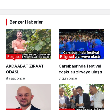
Benzer Haberler
Bölgesel
Bölgesel
AKÇAABAT ZİRAAT
Çarşıbaşı’nda festival
ODASI
coşkusu zirveye ulaştı
BAŞKANLIĞINDAN
8 saat önce
3 gün önce
FINDIK ÜRETİCİLERİNE
AĞUSTOS AYI İÇİN
UYARI!