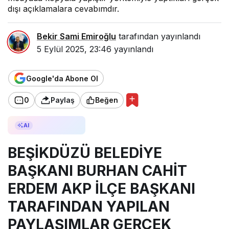
dışı açıklamalara cevabımdır.
Bekir Sami Emiroğlu
tarafından yayınlandı
5 Eylül 2025, 23:46
yayınlandı
Google'da Abone Ol
0
Paylaş
Beğen
AI ile Özetle
AI
BEŞİKDÜZÜ BELEDİYE
BAŞKANI BURHAN CAHİT
ERDEM AKP İLÇE BAŞKANI
TARAFINDAN YAPILAN
PAYLAŞIMLAR GERÇEK