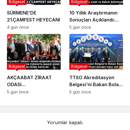
Bölgesel
Bölgesel
SÜRMENE’DE
10 Yıllık Araştırmanın
21.ÇAMFEST HEYECANI
Sonuçları Açıklandı:
Fındıkta Doğru Çeşit ve
4 gün önce
5 gün önce
Rakım Belirlendi
Bölgesel
Bölgesel
AKÇAABAT ZİRAAT
TTSO Akreditasyon
ODASI
Belgesi’ni Bakan Bolat
BAŞKANLIĞINDAN
ve Başkan
5 gün önce
5 gün önce
VAKFIKEBİR’DE
Hisarcıklıoğlu’ndan aldı
FINDIKTA BAHÇE GÜNÜ
ETKİNLİĞİNE KATILIM
Yorumlar kapalı.