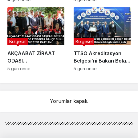
Rakım Belirlendi
Bölgesel
Bölgesel
AKÇAABAT ZİRAAT
TTSO Akreditasyon
ODASI
Belgesi’ni Bakan Bolat
BAŞKANLIĞINDAN
ve Başkan
5 gün önce
5 gün önce
VAKFIKEBİR’DE
Hisarcıklıoğlu’ndan aldı
FINDIKTA BAHÇE GÜNÜ
ETKİNLİĞİNE KATILIM
Yorumlar kapalı.