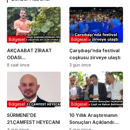
Bölgesel
Bölgesel
AKÇAABAT ZİRAAT
Çarşıbaşı’nda festival
ODASI
coşkusu zirveye ulaştı
BAŞKANLIĞINDAN
8 saat önce
3 gün önce
FINDIK ÜRETİCİLERİNE
AĞUSTOS AYI İÇİN
UYARI!
Bölgesel
Bölgesel
SÜRMENE’DE
10 Yıllık Araştırmanın
21.ÇAMFEST HEYECANI
Sonuçları Açıklandı:
Fındıkta Doğru Çeşit ve
4 gün önce
5 gün önce