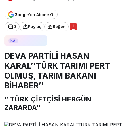
Google'da Abone Ol
0
Paylaş
Beğen
AI ile Özetle
AI
DEVA PARTİLİ HASAN
KARAL’’TÜRK TARIMI PERT
OLMUŞ, TARIM BAKANI
BİHABER’’
‘’ TÜRK ÇİFTÇİSİ HERGÜN
ZARARDA’’