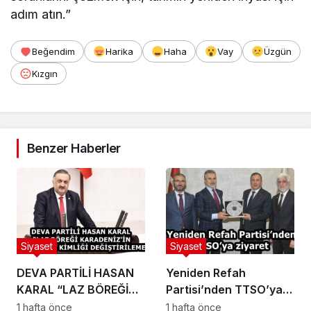
adım atın.”
Beğendim
Harika
Haha
Vay
Üzgün
Kızgın
Benzer Haberler
Siyaset
Siyaset
DEVA PARTİLİ HASAN
Yeniden Refah
KARAL “LAZ BÖREĞİ
Partisi’nden TTSO’ya
KARADENİZ’İN
ziyaret
1 hafta önce
1 hafta önce