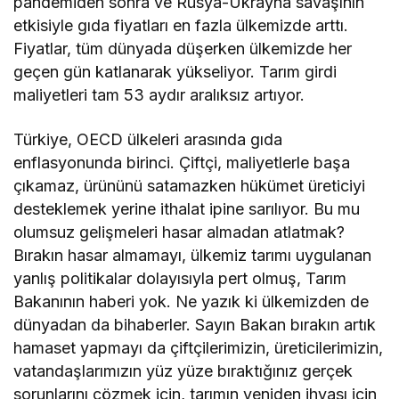
pandemiden sonra ve Rusya-Ukrayna savaşının
etkisiyle gıda fiyatları en fazla ülkemizde arttı.
Fiyatlar, tüm dünyada düşerken ülkemizde her
geçen gün katlanarak yükseliyor. Tarım girdi
maliyetleri tam 53 aydır aralıksız artıyor.
Türkiye, OECD ülkeleri arasında gıda
enflasyonunda birinci. Çiftçi, maliyetlerle başa
çıkamaz, ürününü satamazken hükümet üreticiyi
desteklemek yerine ithalat ipine sarılıyor. Bu mu
olumsuz gelişmeleri hasar almadan atlatmak?
Bırakın hasar almamayı, ülkemiz tarımı uygulanan
yanlış politikalar dolayısıyla pert olmuş, Tarım
Bakanının haberi yok. Ne yazık ki ülkemizden de
dünyadan da bihaberler. Sayın Bakan bırakın artık
hamaset yapmayı da çiftçilerimizin, üreticilerimizin,
vatandaşlarımızın yüz yüze bıraktığınız gerçek
sorunlarını çözmek için, tarımın yeniden ihyası için