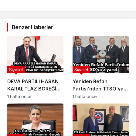
Benzer Haberler
Siyaset
Siyaset
DEVA PARTİLİ HASAN
Yeniden Refah
KARAL “LAZ BÖREĞİ
Partisi’nden TTSO’ya
KARADENİZ’İN
ziyaret
1 hafta önce
1 hafta önce
HAFIZASIDIR, KİMLİĞİ
DEĞİŞTİRİLEMEZ”