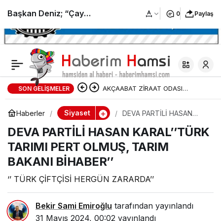
Başkan Deniz; “Çay
0
Paylaş
üreticisi sadaka
istemiyor,emeğinin
AKÇAABAT ZİRAAT ODASI
SON GELIŞMELER
karşılığını
BAŞKANLIĞINDAN FINDIK
Siyaset
Haberler
DEVA PARTİLİ HASAN
istiyor.Geçinmek
KARAL’’TÜRK TARIMI
ÜRETİCİLERİNE AĞUSTOS AYI İÇİN
DEVA PARTİLİ HASAN KARAL’’TÜRK
PERT OLMUŞ, TARIM
BAKANI BİHABER’’
TARIMI PERT OLMUŞ, TARIM
UYARI!
istiyor,aç kalmak
BAKANI BİHABER’’
istemiyor”
‘’ TÜRK ÇİFTÇİSİ HERGÜN ZARARDA’’
Bekir Sami Emiroğlu
tarafından yayınlandı
31 Mayıs 2024, 00:02
yayınlandı