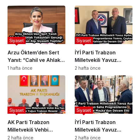
HAFIZASIDIR, KİMLİĞİ
DEĞİŞTİRİLEMEZ”
Siyaset
Siyaset
Arzu Öktem’den Sert
İYİ Parti Trabzon
Yanıt: “Cahil ve Ahlak
Milletvekili Yavuz
Yoksunları Gerçeği
Aydın, Trabzon Saha
1 hafta önce
2 hafta önce
Araştırmadan Algı
Programlarına Yomra,
Siyaseti Yaptılar”
Çaykara ve
Ortahisar’da Devam
Etti
Siyaset
Siyaset
AK Parti Trabzon
İYİ Parti Trabzon
Milletvekili Vehbi
Milletvekili Yavuz
Koç’tan 3 Günde Yoğun
Aydın, Trabzon Saha
2 hafta önce
2 hafta önce