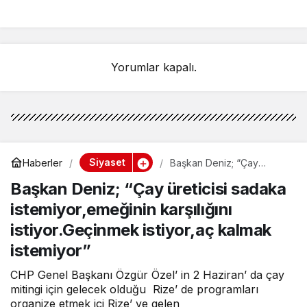
Trabzon Mesaisi
Programlarına Düzköy
ve Maçka’dan Devam
Etti
Yorumlar kapalı.
Siyaset
Haberler
Başkan Deniz; “Çay
üreticisi sadaka
Başkan Deniz; “Çay üreticisi sadaka
istemiyor,emeğinin
karşılığını istiyor.Geçinmek
istemiyor,emeğinin karşılığını
istiyor,aç kalmak
istemiyor”
istiyor.Geçinmek istiyor,aç kalmak
istemiyor”
CHP Genel Başkanı Özgür Özel’ in 2 Haziran’ da çay
mitingi için gelecek olduğu Rize’ de programları
organize etmek içi Rize’ ye gelen