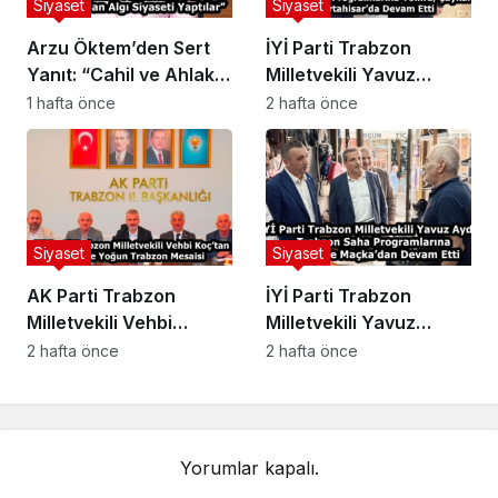
Siyaset
Siyaset
Arzu Öktem’den Sert
İYİ Parti Trabzon
Yanıt: “Cahil ve Ahlak
Milletvekili Yavuz
Yoksunları Gerçeği
Aydın, Trabzon Saha
1 hafta önce
2 hafta önce
Araştırmadan Algı
Programlarına Yomra,
Siyaseti Yaptılar”
Çaykara ve
Ortahisar’da Devam
Etti
Siyaset
Siyaset
AK Parti Trabzon
İYİ Parti Trabzon
Milletvekili Vehbi
Milletvekili Yavuz
Koç’tan 3 Günde Yoğun
Aydın, Trabzon Saha
2 hafta önce
2 hafta önce
Trabzon Mesaisi
Programlarına Düzköy
ve Maçka’dan Devam
Etti
Yorumlar kapalı.