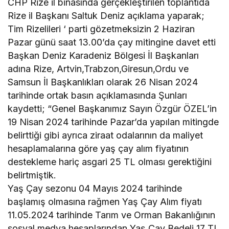
CHP Rize il binasında gerçekleştirilen toplantıda
Rize il Başkanı Saltuk Deniz açıklama yaparak;
Tim Rizelileri ‘ parti gözetmeksizin 2 Haziran
Pazar günü saat 13.00’da çay mitingine davet etti
Başkan Deniz Karadeniz Bölgesi İl Başkanları
adına Rize, Artvin,Trabzon,Giresun,Ordu ve
Samsun İl Başkanlıkları olarak 26 Nisan 2024
tarihinde ortak basın açıklamasında Şunları
kaydetti; “Genel Başkanımız Sayın Özgür ÖZEL’in
19 Nisan 2024 tarihinde Pazar’da yapılan mitingde
belirttiği gibi ayrıca ziraat odalarının da maliyet
hesaplamalarına göre yaş çay alım fiyatının
destekleme hariç asgari 25 TL olması gerektiğini
belirtmiştik.
Yaş Çay sezonu 04 Mayıs 2024 tarihinde
başlamış olmasına rağmen Yaş Çay Alım fiyatı
11.05.2024 tarihinde Tarım ve Orman Bakanlığının
sosyal medya hesaplarından Yaş Çay Bedeli 17 TL