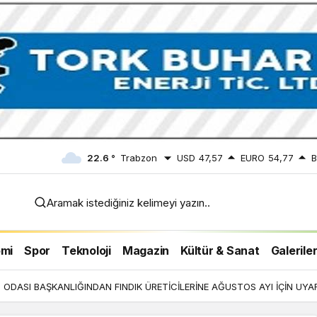
22.6 °
Trabzon
USD
47,57
EURO
54,77
B
Aramak istediğiniz kelimeyi yazın..
 İÇİN
mi
Spor
Teknoloji
Magazin
Kültür & Sanat
Galerile
ODASI BAŞKANLIĞINDAN FINDIK ÜRETİCİLERİNE AĞUSTOS AYI İÇİN UYAR