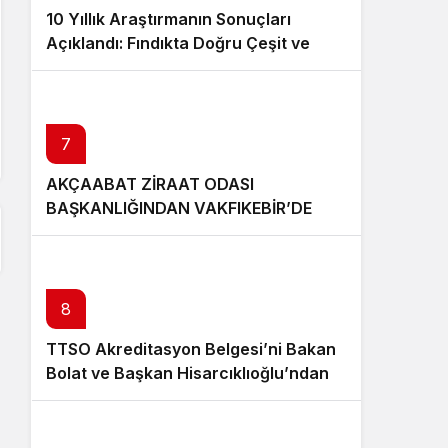
10 Yıllık Araştırmanın Sonuçları
Açıklandı: Fındıkta Doğru Çeşit ve
Rakım Belirlendi
7
AKÇAABAT ZİRAAT ODASI
BAŞKANLIĞINDAN VAKFIKEBİR’DE
FINDIKTA BAHÇE GÜNÜ ETKİNLİĞİNE
KATILIM
8
TTSO Akreditasyon Belgesi’ni Bakan
Bolat ve Başkan Hisarcıklıoğlu’ndan
aldı