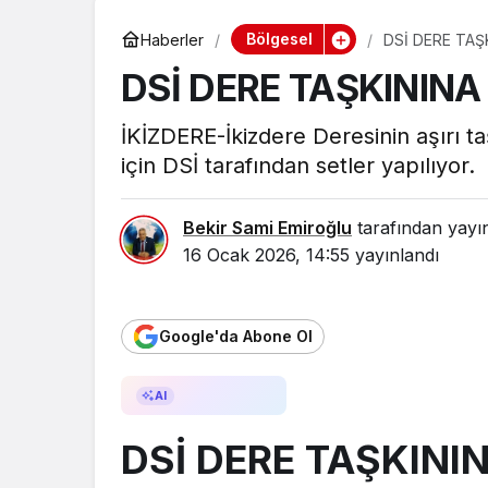
Bölgesel
Haberler
DSİ DERE TAŞ
DSİ DERE TAŞKININA
İKİZDERE-İkizdere Deresinin aşırı 
için DSİ tarafından setler yapılıyor.
Bekir Sami Emiroğlu
tarafından yayı
16 Ocak 2026, 14:55
yayınlandı
Google'da Abone Ol
AI ile Özetle
AI
DSİ DERE TAŞKINI