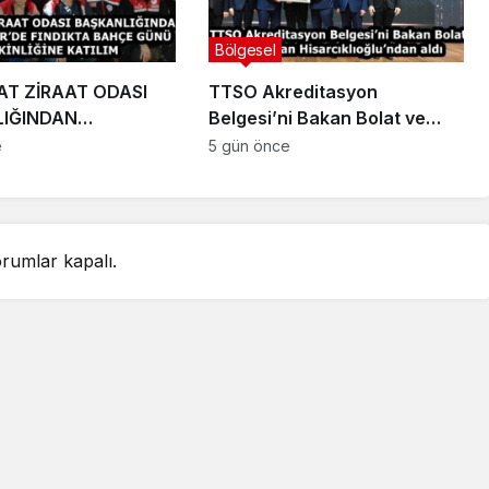
Bölgesel
T ZİRAAT ODASI
TTSO Akreditasyon
IĞINDAN
Belgesi’ni Bakan Bolat ve
İR’DE FINDIKTA
Başkan Hisarcıklıoğlu’ndan
e
5 gün önce
ÜNÜ ETKİNLİĞİNE
aldı
rumlar kapalı.