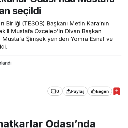
n seçildi
ı Birliği (TESOB) Başkanı Metin Kara’nın
kili Mustafa Özcelep'in Divan Başkan
da, Mustafa Şimşek yeniden Yomra Esnaf ve
di.
nlandı
0
Paylaş
Beğen
atkarlar Odası’nda