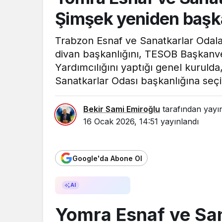
Şimşek yeniden başka
Trabzon Esnaf ve Sanatkarlar Odalar
divan başkanlığını, TESOB Başkanve
Yardımcılığını yaptığı genel kurul
Sanatkarlar Odası başkanlığına seçil
Bekir Sami Emiroğlu
tarafından yayı
16 Ocak 2026, 14:51
yayınlandı
Google'da Abone Ol
AI ile Özetle
AI
Yomra Esnaf ve San