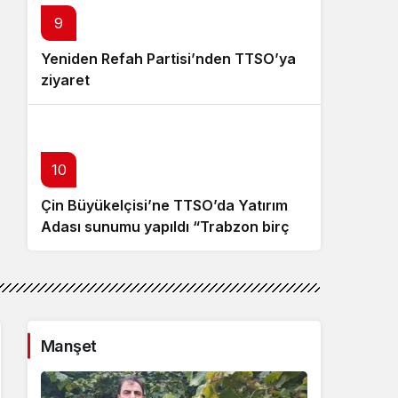
9
Yeniden Refah Partisi’nden TTSO’ya
ziyaret
10
Çin Büyükelçisi’ne TTSO’da Yatırım
Adası sunumu yapıldı “Trabzon birçok
açıdan avantajlı bir konumda
bulunuyor”
Manşet