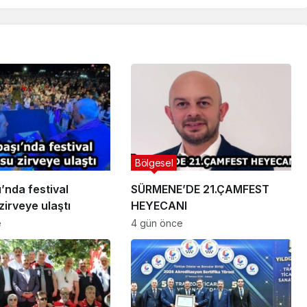
Bölgesel
’nda festival
SÜRMENE’DE 21.ÇAMFEST
irveye ulaştı
HEYECANI
e
4 gün önce