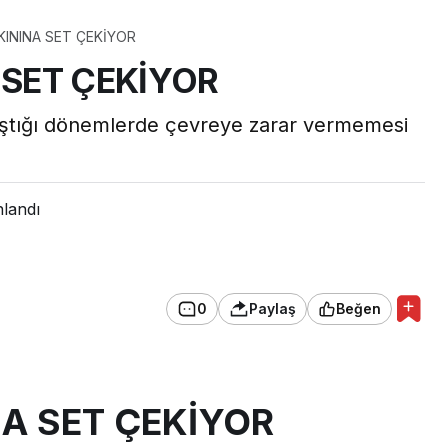
KININA SET ÇEKİYOR
 SET ÇEKİYOR
taştığı dönemlerde çevreye zarar vermemesi
nlandı
0
Paylaş
Beğen
NA SET ÇEKİYOR