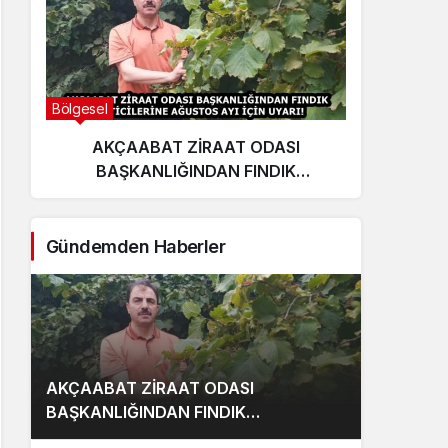
Bölgesel
Ekonom
AKÇAABAT ZİRAAT ODASI
E
BAŞKANLIĞINDAN FINDIK
yat
ÜRETİCİLERİNE AĞUSTOS AYI İÇİN
UYARI!
Gündemden Haberler
AKÇAABAT ZİRAAT ODASI
BAŞKANLIĞINDAN FINDIK
ÜRETİCİLERİNE AĞUSTOS AYI İÇİN