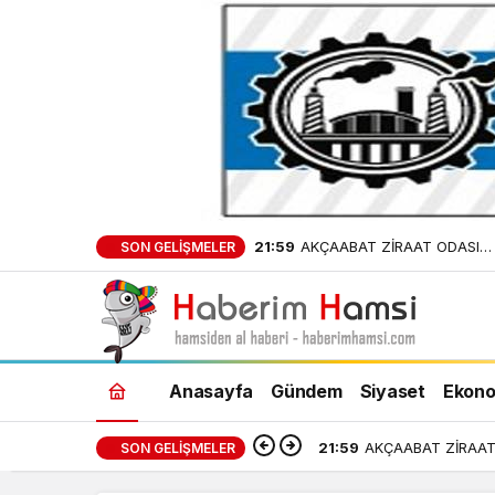
21:59
AKÇAABAT ZİRAAT ODASI
SON GELIŞMELER
BAŞKANLIĞINDAN FINDIK
ÜRETİCİLERİNE AĞUSTOS AYI
UYARI!
Anasayfa
Gündem
Siyaset
Ekono
21:59
AKÇAABAT ZİRAAT 
SON GELIŞMELER