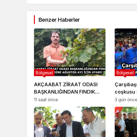
Benzer Haberler
Bölgesel
Bölgesel
AKÇAABAT ZİRAAT ODASI
Çarşıbaşı
BAŞKANLIĞINDAN FINDIK
coşkusu z
ÜRETİCİLERİNE AĞUSTOS AYI
11 saat önce
3 gün önc
İÇİN UYARI!