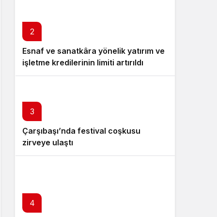
UYARI!
2
Esnaf ve sanatkâra yönelik yatırım ve
işletme kredilerinin limiti artırıldı
3
Çarşıbaşı’nda festival coşkusu
zirveye ulaştı
4