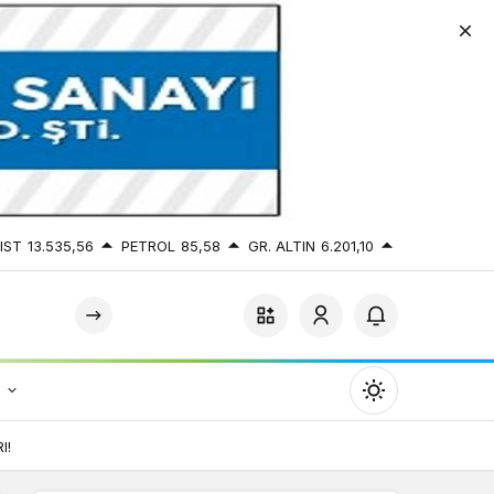
IST
13.535,56
PETROL
85,58
GR. ALTIN
6.201,10
r
Mod
değiştir
I!