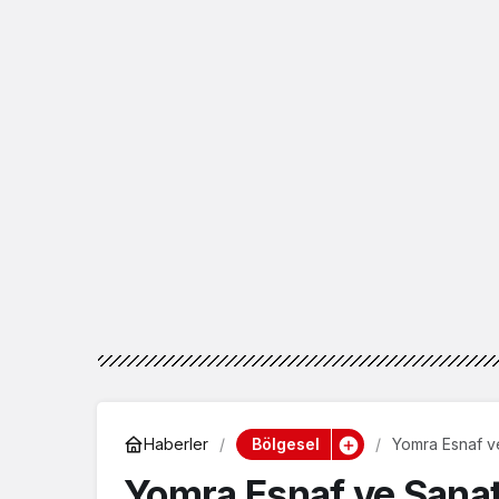
Bölgesel
Haberler
Yomra Esnaf v
seçildi
Yomra Esnaf ve Sanat