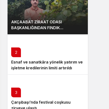
AKÇAABAT ZİRAAT ODASI
BAŞKANLIĞINDAN FINDIK
ÜRETİCİLERİNE AĞUSTOS AYI İÇİN
UYARI!
2
Esnaf ve sanatkâra yönelik yatırım ve
işletme kredilerinin limiti artırıldı
3
Çarşıbaşı’nda festival coşkusu
zirveye ulaştı