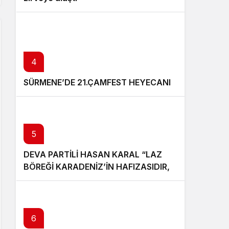
4
SÜRMENE’DE 21.ÇAMFEST HEYECANI
5
DEVA PARTİLİ HASAN KARAL “LAZ
BÖREĞİ KARADENİZ’İN HAFIZASIDIR,
KİMLİĞİ DEĞİŞTİRİLEMEZ”
6