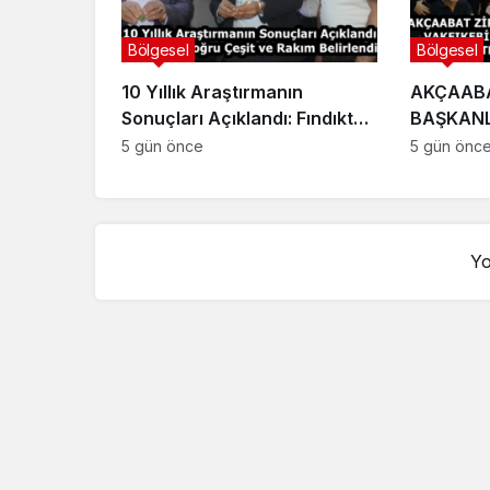
Bölgesel
Bölgesel
10 Yıllık Araştırmanın
AKÇAABA
Sonuçları Açıklandı: Fındıkta
BAŞKANL
Doğru Çeşit ve Rakım
VAKFIKEB
5 gün önce
5 gün önc
Belirlendi
BAHÇE G
KATILIM
Yo