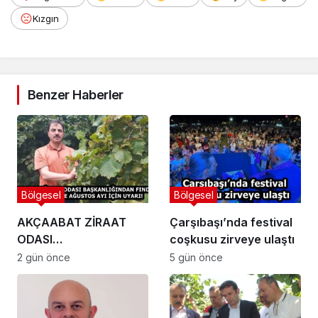
Kızgın
Benzer Haberler
Bölgesel
Bölgesel
AKÇAABAT ZİRAAT
Çarşıbaşı’nda festival
ODASI
coşkusu zirveye ulaştı
BAŞKANLIĞINDAN
2 gün önce
5 gün önce
FINDIK ÜRETİCİLERİNE
AĞUSTOS AYI İÇİN
UYARI!