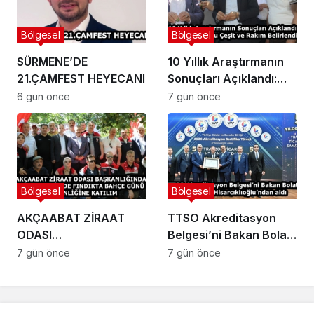
Bölgesel
Bölgesel
SÜRMENE’DE
10 Yıllık Araştırmanın
21.ÇAMFEST HEYECANI
Sonuçları Açıklandı:
Fındıkta Doğru Çeşit ve
6 gün önce
7 gün önce
Rakım Belirlendi
Bölgesel
Bölgesel
AKÇAABAT ZİRAAT
TTSO Akreditasyon
ODASI
Belgesi’ni Bakan Bolat
BAŞKANLIĞINDAN
ve Başkan
7 gün önce
7 gün önce
VAKFIKEBİR’DE
Hisarcıklıoğlu’ndan aldı
FINDIKTA BAHÇE GÜNÜ
ETKİNLİĞİNE KATILIM