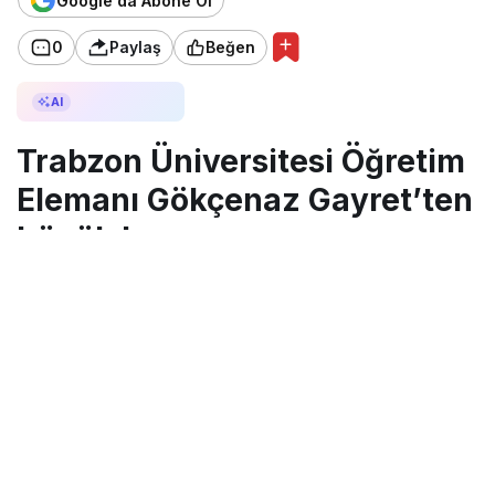
Google'da Abone Ol
0
Paylaş
Beğen
AI ile Özetle
AI
Trabzon Üniversitesi Öğretim
Elemanı Gökçenaz Gayret’ten
büyük başarı
Trabzon Üniversitesi Öğretim
Elemanı İki Ayrı COST Aksiyonuna
Çalışma Grubu Üyesi Olarak Seçildi
Trabzon Üniversitesi Yabancı Diller Yüksekokulu
Öğr. Gör. Dr. Gökçenaz GAYRET
öğretim elemanı
,