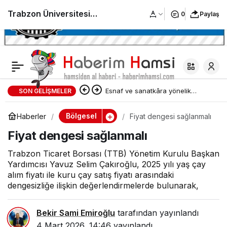
Trabzon Üniversitesi
0
Paylaş
Öğretim Elemanı
Gökçenaz Gayret’ten
Esnaf ve sanatkâra yönelik
SON GELIŞMELER
büyük başarı
yatırım ve işletme kredilerinin
Bölgesel
Haberler
Fiyat dengesi sağlanmalı
limiti artırıldı
Fiyat dengesi sağlanmalı
Trabzon Ticaret Borsası (TTB) Yönetim Kurulu Başkan
Yardımcısı Yavuz Selim Çakıroğlu, 2025 yılı yaş çay
alım fiyatı ile kuru çay satış fiyatı arasındaki
dengesizliğe ilişkin değerlendirmelerde bulunarak,
Bekir Sami Emiroğlu
tarafından yayınlandı
4 Mart 2026, 14:46
yayınlandı