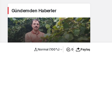
UYARI!
Gündemden Haberler
AKÇAABAT ZİRAAT ODASI
Normal (100%)
0
Paylaş
BAŞKANLIĞINDAN FINDIK
ÜRETİCİLERİNE AĞUSTOS AYI İÇİN
UYARI!
2
Esnaf ve sanatkâra yönelik yatırım ve
işletme kredilerinin limiti artırıldı