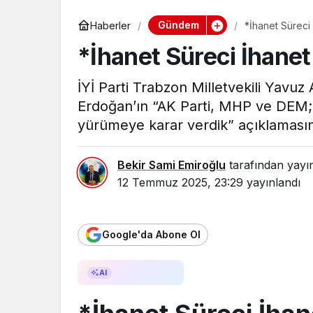
Gündem
Haberler
*İhanet Süreci
*İhanet Süreci İhane
İYİ Parti Trabzon Milletvekili Yav
Erdoğan’ın “AK Parti, MHP ve DEM; 
yürümeye karar verdik” açıklamasın
Bekir Sami Emiroğlu
tarafından yayı
12 Temmuz 2025, 23:29
yayınlandı
Google'da Abone Ol
AI ile Özetle
AI