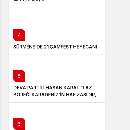
4
SÜRMENE’DE 21.ÇAMFEST HEYECANI
5
DEVA PARTİLİ HASAN KARAL “LAZ
BÖREĞİ KARADENİZ’İN HAFIZASIDIR,
KİMLİĞİ DEĞİŞTİRİLEMEZ”
6