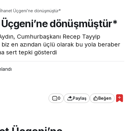
 İhanet Üçgeni’ne dönüşmüştür*
t Üçgeni’ne dönüşmüştür*
uz Aydın, Cumhurbaşkanı Recep Tayyip
biz en azından üçlü olarak bu yola beraber
a sert tepki gösterdi
nlandı
0
Paylaş
Beğen