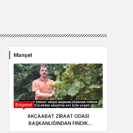
Manşet
Bölgesel
Ekonom
AKÇAABAT ZİRAAT ODASI
E
BAŞKANLIĞINDAN FINDIK
yat
ÜRETİCİLERİNE AĞUSTOS AYI İÇİN