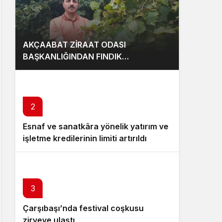
AKÇAABAT ZİRAAT ODASI
BAŞKANLIĞINDAN FINDIK
ÜRETİCİLERİNE AĞUSTOS AYI İÇİN
UYARI!
2
Esnaf ve sanatkâra yönelik yatırım ve
işletme kredilerinin limiti artırıldı
3
Çarşıbaşı’nda festival coşkusu
zirveye ulaştı