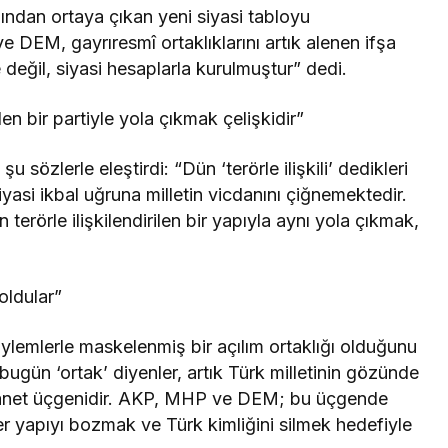
ndan ortaya çıkan yeni siyasi tabloyu
DEM, gayrıresmî ortaklıklarını artık alenen ifşa
yle değil, siyasi hesaplarla kurulmuştur” dedi.
ilen bir partiyle yola çıkmak çelişkidir”
u sözlerle eleştirdi: “Dün ‘terörle ilişkili’ dedikleri
yasi ikbal uğruna milletin vicdanını çiğnemektedir.
terörle ilişkilendirilen bir yapıyla aynı yola çıkmak,
 oldular”
öylemlerle maskelenmiş bir açılım ortaklığı olduğunu
bugün ‘ortak’ diyenler, artık Türk milletinin gözünde
ihanet üçgenidir. AKP, MHP ve DEM; bu üçgende
er yapıyı bozmak ve Türk kimliğini silmek hedefiyle