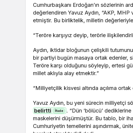
Cumhurbaşkanı Erdoğan’ın sözlerinin ardı
değerlendiren Yavuz Aydın, “AKP, MHP ve 
etmiştir. Bu birliktelik, milletin değerleri
“Teröre karşıyız deyip, terörle ilişkilendir
Aydın, iktidar bloğunun çelişkili tutumunu ş
bir partiyi bugün masaya ortak edenler, si
Teröre karşı olduğunu söyleyip, ertesi gün 
millet aklıyla alay etmektir.”
“Milliyetçilik kisvesi altında açılıma ortak
Yavuz Aydın, bu yeni sürecin milliyetçi s
belirtti
. “Dün ‘bölücü’ dediklerine 
maskelerini düşürmüştür. Bu tablo, bir 
Cumhuriyetin temellerini aşındırmak, ünit