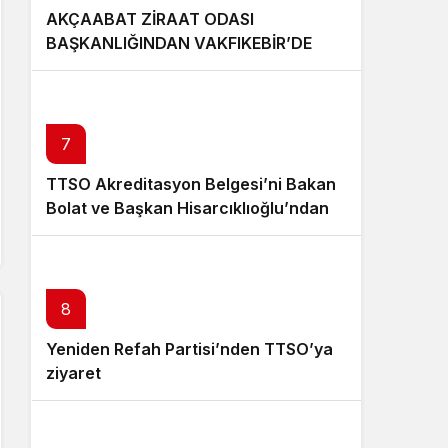
AKÇAABAT ZİRAAT ODASI
BAŞKANLIĞINDAN VAKFIKEBİR’DE
FINDIKTA BAHÇE GÜNÜ ETKİNLİĞİNE
KATILIM
7
TTSO Akreditasyon Belgesi’ni Bakan
Bolat ve Başkan Hisarcıklıoğlu’ndan
aldı
8
Yeniden Refah Partisi’nden TTSO’ya
ziyaret