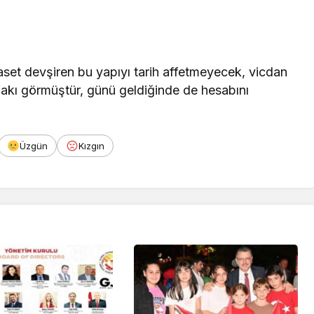
iyaset devşiren bu yapıyı tarih affetmeyecek, vicdan
ttifakı görmüştür, günü geldiğinde de hesabını
Üzgün
Kızgın