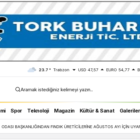
23.7 °
Trabzon
USD
47,57
EURO
54,77
B
Aramak istediğiniz kelimeyi yazın..
 İÇİN
mi
Spor
Teknoloji
Magazin
Kültür & Sanat
Galerile
ODASI BAŞKANLIĞINDAN FINDIK ÜRETİCİLERİNE AĞUSTOS AYI İÇİN UYAR