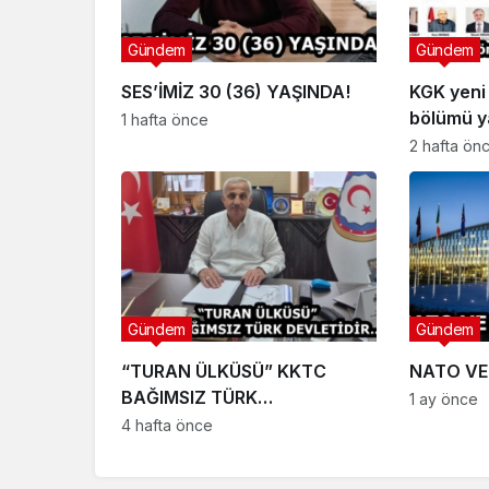
Gündem
Gündem
SES’İMİZ 30 (36) YAŞINDA!
KGK yeni
bölümü ya
1 hafta önce
2 hafta ön
Gündem
Gündem
“TURAN ÜLKÜSÜ” KKTC
NATO VE
BAĞIMSIZ TÜRK
1 ay önce
DEVLETİDİR…
4 hafta önce