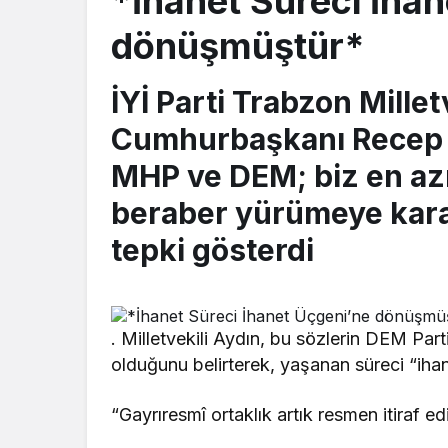
*İhanet Süreci İha
dönüşmüştür*
İYİ Parti Trabzon Millet
Cumhurbaşkanı Recep T
MHP ve DEM; biz en azı
beraber yürümeye kara
tepki gösterdi
. Milletvekili Aydın, bu sözlerin DEM Parti’
olduğunu belirterek, yaşanan süreci “ihan
“Gayrıresmî ortaklık artık resmen itiraf edi