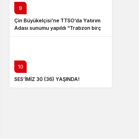
9
Çin Büyükelçisi’ne TTSO’da Yatırım
Adası sunumu yapıldı “Trabzon birçok
açıdan avantajlı bir konumda
bulunuyor”
10
SES’İMİZ 30 (36) YAŞINDA!