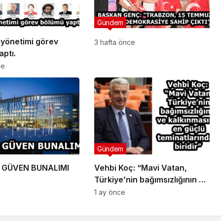
Gündem
 yönetimi görev
3 hafta önce
ptı.
ce
Gündem
 GÜVEN BUNALIMI
Vehbi Koç: “Mavi Vatan,
Türkiye’nin bağımsızlığının ve
kalkınmasının en güçlü
1 ay önce
teminatlarından biridir”