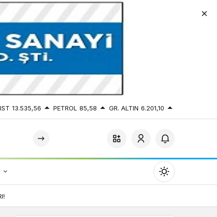
IST
13.535,56
PETROL
85,58
GR. ALTIN
6.201,10
r
Mod
değiştir
I!