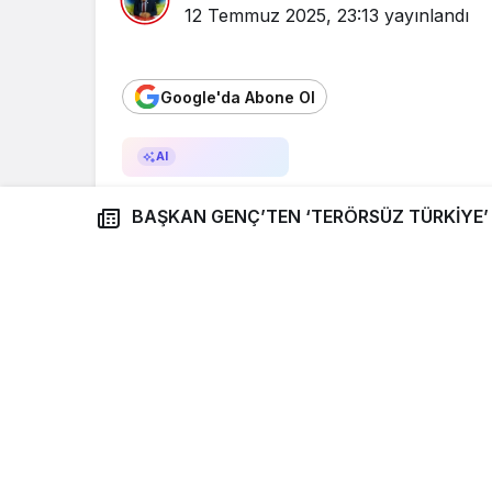
12 Temmuz 2025, 23:13
yayınlandı
Google'da Abone Ol
AI ile Özetle
AI
BAŞKAN GENÇ’TEN
BAŞKAN GENÇ’TEN ‘TERÖRSÜZ TÜRKİYE’
AÇIKLAMASI
Trabzon Büyükşehir Be
Cumhurbaşkanı Recep T
tarihi açıklamayla ilgili
durarak teröre diz çök