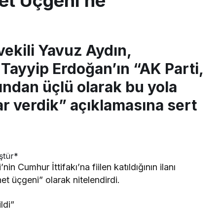
net Üçgeni’ne
vekili Yavuz Aydın,
ayyip Erdoğan’ın “AK Parti,
ndan üçlü olarak bu yola
r verdik” açıklamasına sert
nin Cumhur İttifakı’na fiilen katıldığının ilanı
et üçgeni” olarak nitelendirdi.
ldi”