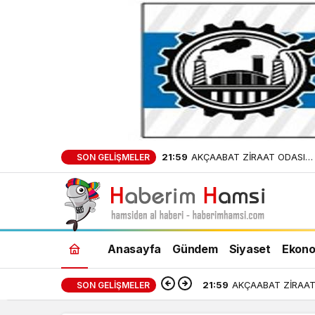
21:59
AKÇAABAT ZİRAAT ODASI
SON GELIŞMELER
BAŞKANLIĞINDAN FINDIK
ÜRETİCİLERİNE AĞUSTOS AYI
UYARI!
Anasayfa
Gündem
Siyaset
Ekono
21:59
AKÇAABAT ZİRAAT 
SON GELIŞMELER