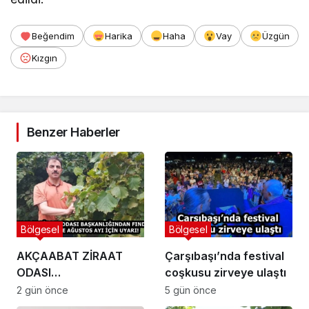
Beğendim
Harika
Haha
Vay
Üzgün
Kızgın
Benzer Haberler
Bölgesel
Bölgesel
AKÇAABAT ZİRAAT
Çarşıbaşı’nda festival
ODASI
coşkusu zirveye ulaştı
BAŞKANLIĞINDAN
2 gün önce
5 gün önce
FINDIK ÜRETİCİLERİNE