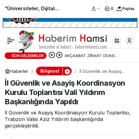
“Üniversiteler, Dijital
0
Paylaş
Dönüşümün En Önemli
Paydaşlarıdır”
AKÇAABAT ZİRAAT ODASI
SON GELIŞMELER
BAŞKANLIĞINDAN FINDIK
Bölgesel
Haberler
İl Güvenlik ve Asayiş
Koordinasyon Kurulu
ÜRETİCİLERİNE AĞUSTOS AYI İÇİN
İl Güvenlik ve Asayiş Koordinasyon
Toplantısı Vali Yıldırım
Başkanlığında Yapıldı
Kurulu Toplantısı Vali Yıldırım
UYARI!
Başkanlığında Yapıldı
İl Güvenlik ve Asayiş Koordinasyon Kurulu Toplantısı,
Trabzon Valisi Aziz Yıldırım başkanlığında
gerçekleştirildi.