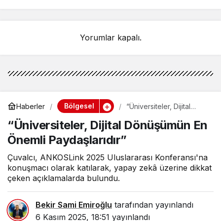
FINDIKTA BAHÇE GÜNÜ
ETKİNLİĞİNE KATILIM
Yorumlar kapalı.
Bölgesel
Haberler
“Üniversiteler, Dijital
Dönüşümün En Önemli
“Üniversiteler, Dijital Dönüşümün En
Paydaşlarıdır”
Önemli Paydaşlarıdır”
Çuvalcı, ANKOSLink 2025 Uluslararası Konferansı'na
konuşmacı olarak katılarak, yapay zekâ üzerine dikkat
çeken açıklamalarda bulundu.
Bekir Sami Emiroğlu
tarafından yayınlandı
6 Kasım 2025, 18:51
yayınlandı