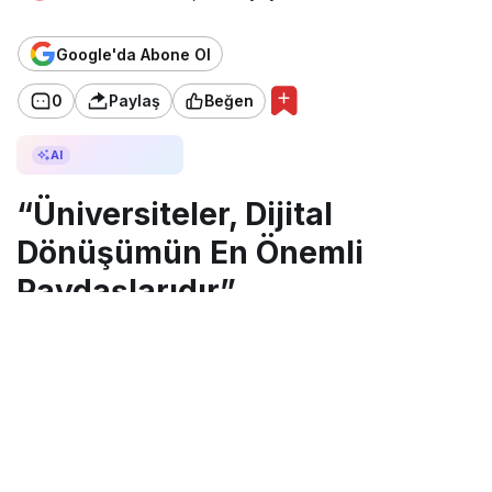
Google'da Abone Ol
0
Paylaş
Beğen
AI ile Özetle
AI
“Üniversiteler, Dijital
Dönüşümün En Önemli
Paydaşlarıdır”
Çuvalcı, ANKOSLink 2025
Uluslararası Konferansı’na
konuşmacı olarak katılarak, yapay
zekâ üzerine dikkat çeken
açıklamalarda bulundu.