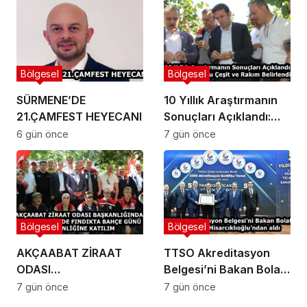
AĞUSTOS AYI İÇİN
UYARI!
Bölgesel
Bölgesel
SÜRMENE’DE
10 Yıllık Araştırmanın
21.ÇAMFEST HEYECANI
Sonuçları Açıklandı:
Fındıkta Doğru Çeşit ve
6 gün önce
7 gün önce
Rakım Belirlendi
Bölgesel
Bölgesel
AKÇAABAT ZİRAAT
TTSO Akreditasyon
ODASI
Belgesi’ni Bakan Bolat
BAŞKANLIĞINDAN
ve Başkan
7 gün önce
7 gün önce
VAKFIKEBİR’DE
Hisarcıklıoğlu’ndan aldı