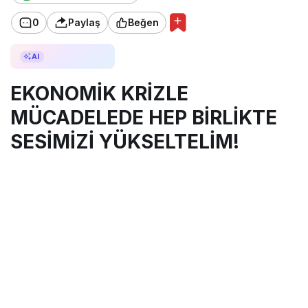
0
Paylaş
Beğen
AI ile Özetle
AI
EKONOMİK KRİZLE
MÜCADELEDE HEP BİRLİKTE
SESİMİZİ YÜKSELTELİM!
Türkiye’de milyonlarca asgari ücretli, emekli
ve kamu çalışanı artan enflasyon ve ekonomik
belirsizlikler karşısında her geçen gün daha da
zorlaşan yaşam şartlarıyla mücadele etmekte.
Toplumun en kırılgan kesimlerinin bir araya
gelip sesini yükseltmesinin artık zamanı geldi!