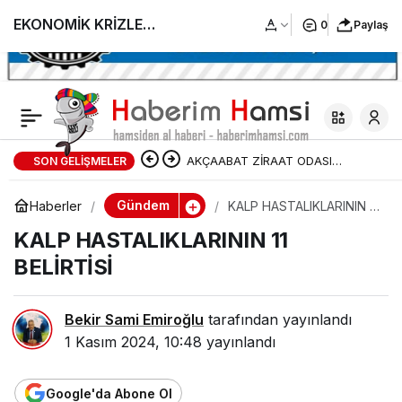
EKONOMİK KRİZLE
0
Paylaş
MÜCADELEDE HEP
BİRLİKTE SESİMİZİ
AKÇAABAT ZİRAAT ODASI
SON GELIŞMELER
YÜKSELTELİM!
BAŞKANLIĞINDAN FINDIK
Gündem
Haberler
KALP HASTALIKLARININ 11
BELİRTİSİ
ÜRETİCİLERİNE AĞUSTOS AYI İÇİN
KALP HASTALIKLARININ 11
BELİRTİSİ
UYARI!
Bekir Sami Emiroğlu
tarafından yayınlandı
1 Kasım 2024, 10:48
yayınlandı
Google'da Abone Ol