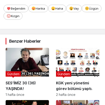
Beğendim
Harika
Haha
Vay
Üzgün
Kızgın
Benzer Haberler
Gündem
Gündem
SES’İMİZ 30 (36)
KGK yeni yönetimi
YAŞINDA!
görev bölümü yaptı.
1 hafta önce
2 hafta önce