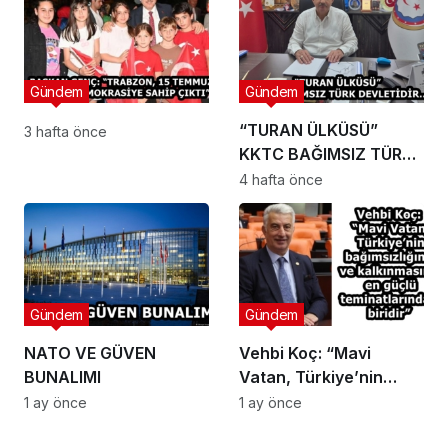
Gündem
Gündem
“TURAN ÜLKÜSÜ”
3 hafta önce
KKTC BAĞIMSIZ TÜRK
DEVLETİDİR…
4 hafta önce
Gündem
Gündem
NATO VE GÜVEN
Vehbi Koç: “Mavi
BUNALIMI
Vatan, Türkiye’nin
bağımsızlığının ve
1 ay önce
1 ay önce
kalkınmasının en güçlü