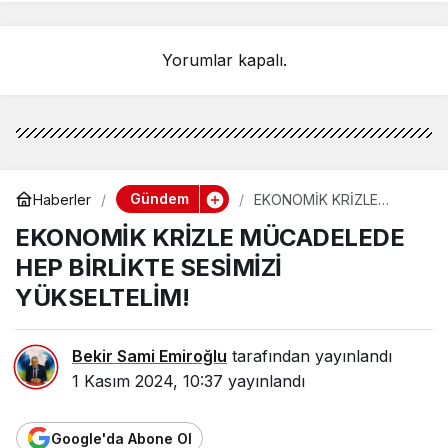
teminatlarından biridir”
Yorumlar kapalı.
Gündem
Haberler
EKONOMİK KRİZLE
MÜCADELEDE HEP
EKONOMİK KRİZLE MÜCADELEDE
BİRLİKTE SESİMİZİ
YÜKSELTELİM!
HEP BİRLİKTE SESİMİZİ
YÜKSELTELİM!
Bekir Sami Emiroğlu
tarafından yayınlandı
1 Kasım 2024, 10:37
yayınlandı
Google'da Abone Ol