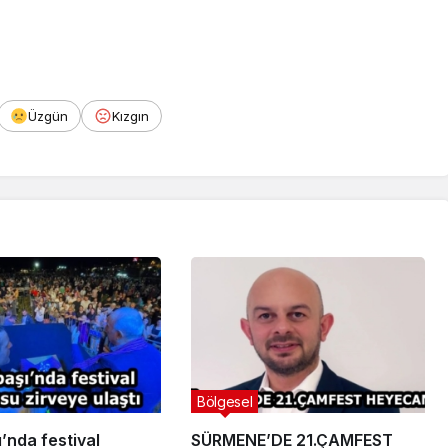
Üzgün
Kızgın
Bölgesel
’nda festival
SÜRMENE’DE 21.ÇAMFEST