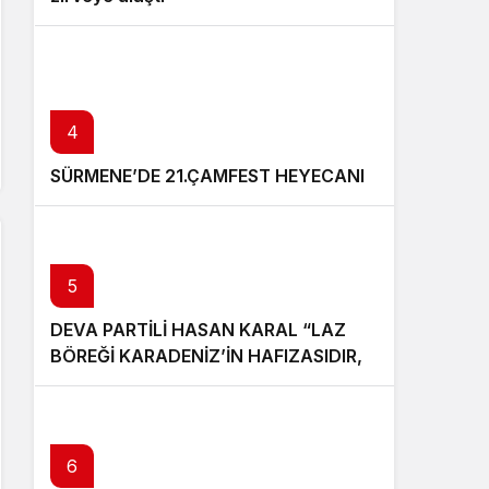
4
SÜRMENE’DE 21.ÇAMFEST HEYECANI
5
DEVA PARTİLİ HASAN KARAL “LAZ
BÖREĞİ KARADENİZ’İN HAFIZASIDIR,
KİMLİĞİ DEĞİŞTİRİLEMEZ”
6