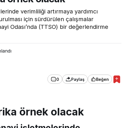
erinde verimliliği artırmaya yardımcı
rulması için sürdürülen çalışmalar
ayi Odası’nda (TTSO) bir değerlendirme
nlandı
0
Paylaş
Beğen
ika örnek olacak
anayi işletmelerinde