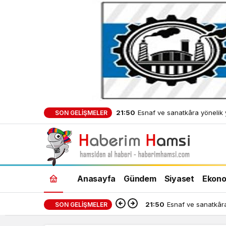
21:50
Esnaf ve sanatkâra yönelik 
SON GELIŞMELER
ve işletme kredilerinin limiti a
Anasayfa
Gündem
Siyaset
Ekono
21:50
Esnaf ve sanatkâra y
SON GELIŞMELER