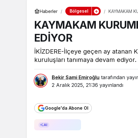
Bölgesel
Haberler
KAYMAKAM KU
KAYMAKAM KURUML
EDİYOR
İKİZDERE-İlçeye geçen ay atanan 
kuruluşları tanımaya devam ediyor.
Bekir Sami Emiroğlu
tarafından yayı
2 Aralık 2025, 21:36
yayınlandı
Google'da Abone Ol
AI ile Özetle
AI