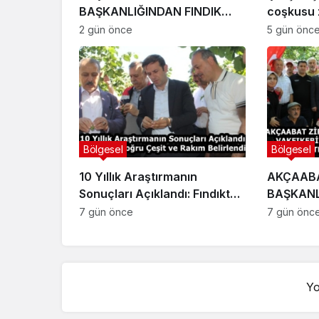
BAŞKANLIĞINDAN FINDIK
coşkusu z
ÜRETİCİLERİNE AĞUSTOS AYI
2 gün önce
5 gün önc
İÇİN UYARI!
Bölgesel
Bölgesel
10 Yıllık Araştırmanın
AKÇAABA
Sonuçları Açıklandı: Fındıkta
BAŞKANL
Doğru Çeşit ve Rakım
VAKFIKEB
7 gün önce
7 gün önc
Belirlendi
BAHÇE G
KATILIM
Yo