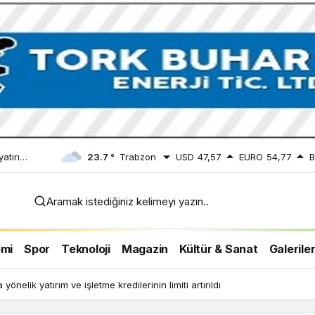
yatırım
23.7 °
Trabzon
USD
47,57
EURO
54,77
B
rtırıldı
Aramak istediğiniz kelimeyi yazın..
mi
Spor
Teknoloji
Magazin
Kültür & Sanat
Galerile
önelik yatırım ve işletme kredilerinin limiti artırıldı