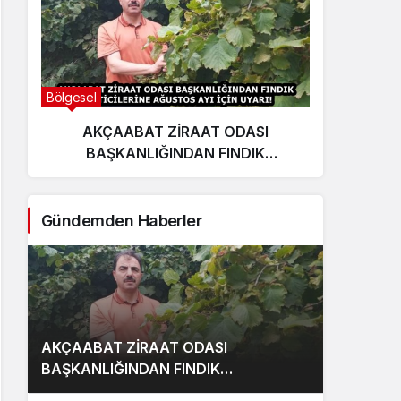
Bölgesel
Ekonom
AKÇAABAT ZİRAAT ODASI
E
BAŞKANLIĞINDAN FINDIK
yat
ÜRETİCİLERİNE AĞUSTOS AYI İÇİN
UYARI!
Gündemden Haberler
AKÇAABAT ZİRAAT ODASI
BAŞKANLIĞINDAN FINDIK
ÜRETİCİLERİNE AĞUSTOS AYI İÇİN