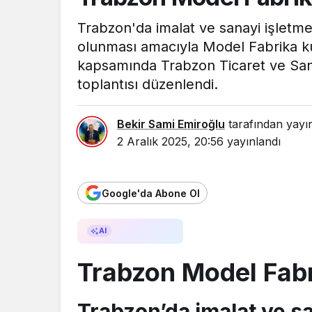
Trabzon'da imalat ve sanayi işletmel
olunması amacıyla Model Fabrika ku
kapsamında Trabzon Ticaret ve San
toplantısı düzenlendi.
Bekir Sami Emiroğlu
tarafından yayı
2 Aralık 2025, 20:56
yayınlandı
Google'da Abone Ol
AI ile Özetle
AI
Trabzon Model Fabr
Trabzon’da imalat ve s