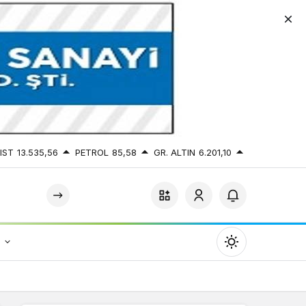
IST
13.535,56
PETROL
85,58
GR. ALTIN
6.201,10
r
Mod
değiştir