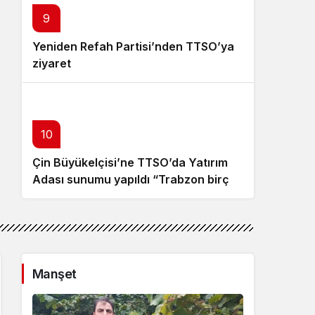
9
Yeniden Refah Partisi’nden TTSO’ya
ziyaret
10
Çin Büyükelçisi’ne TTSO’da Yatırım
Adası sunumu yapıldı “Trabzon birçok
açıdan avantajlı bir konumda
bulunuyor”
Manşet