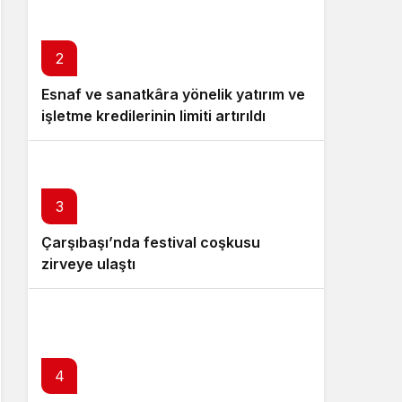
UYARI!
2
Esnaf ve sanatkâra yönelik yatırım ve
işletme kredilerinin limiti artırıldı
3
Çarşıbaşı’nda festival coşkusu
zirveye ulaştı
4