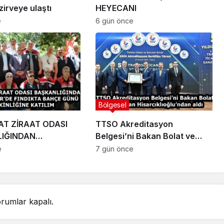
irveye ulaştı
HEYECANI
e
6 gün önce
Bölgesel
T ZİRAAT ODASI
TTSO Akreditasyon
IĞINDAN
Belgesi’ni Bakan Bolat ve
İR’DE FINDIKTA
Başkan Hisarcıklıoğlu’ndan
e
7 gün önce
ÜNÜ ETKİNLİĞİNE
aldı
rumlar kapalı.