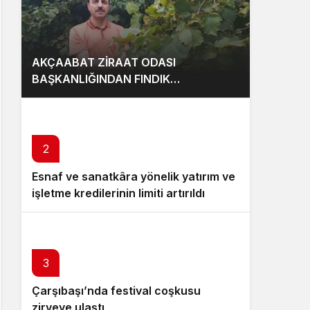
AKÇAABAT ZİRAAT ODASI
BAŞKANLIĞINDAN FINDIK
ÜRETİCİLERİNE AĞUSTOS AYI İÇİN
UYARI!
2
Esnaf ve sanatkâra yönelik yatırım ve
işletme kredilerinin limiti artırıldı
3
Çarşıbaşı’nda festival coşkusu
zirveye ulaştı