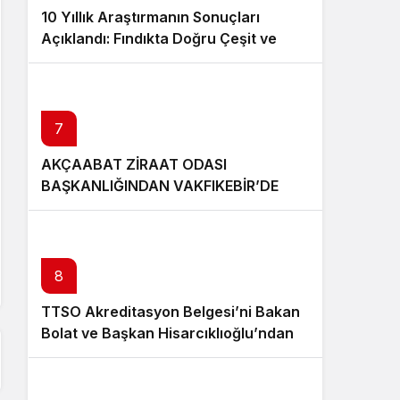
10 Yıllık Araştırmanın Sonuçları
Açıklandı: Fındıkta Doğru Çeşit ve
Rakım Belirlendi
7
AKÇAABAT ZİRAAT ODASI
BAŞKANLIĞINDAN VAKFIKEBİR’DE
FINDIKTA BAHÇE GÜNÜ ETKİNLİĞİNE
KATILIM
8
TTSO Akreditasyon Belgesi’ni Bakan
Bolat ve Başkan Hisarcıklıoğlu’ndan
aldı