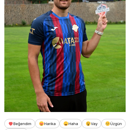
Beğendim
Harika
Haha
Vay
Üzgün