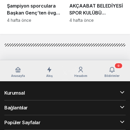
Şampiyon sporculara
AKÇAABAT BELEDİYESİ
Başkan Genç’ten övgü:
SPOR KULÜBÜ
“BAYRAĞIMIZI
GELECEĞİN
4 hafta önce
4 hafta önce
GURURLA
SPORCULARINI
DALGALANDIRDINIZ”
YETİŞTİRİYOR
0
Anasayfa
Akış
Hesabım
Bildirimler
Kurumsal
Bağlantılar
Popüler Sayfalar