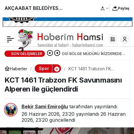
AKÇAABAT BELEDİYESİ
Paylaş
YAZ SPOR KURSLARI
BAŞLIYOR
DSİ BÖLGE MÜDÜRÜ İKİZDEREDE
SON GELIŞMELER
DSİ TARAFINDAN YAPILAN
Spor
Haberler
KCT 1461 Trabzon FK
Savunmasını Alperen ile
TAŞKIN KORUMA ÇALIŞMALARI
KCT 1461 Trabzon FK Savunmasını
güçlendirdi
Alperen ile güçlendirdi
DEVAM EDİYOR
Bekir Sami Emiroğlu
tarafından yayınlandı
26 Haziran 2026, 23:20
yayınlandı
26 Haziran
2026, 23:20
güncellendi