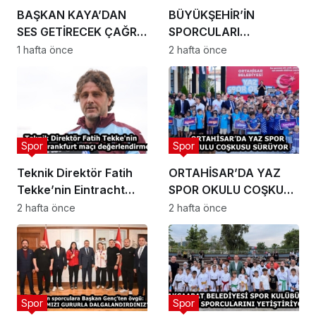
BAŞKAN KAYA’DAN
BÜYÜKŞEHİR’İN
SES GETİRECEK ÇAĞRI:
SPORCULARI
2 AĞUSTOS DÜNYA
MADALYALARI
1 hafta önce
2 hafta önce
TRABZONSPOR FORMA
TOPLADI
GÜNÜ OLSUN
Spor
Spor
Teknik Direktör Fatih
ORTAHİSAR’DA YAZ
Tekke’nin Eintracht
SPOR OKULU COŞKUSU
Frankfurt maçı
SÜRÜYOR
2 hafta önce
2 hafta önce
değerlendirmesi
Spor
Spor