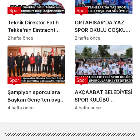
Spor
Spor
Teknik Direktör Fatih
ORTAHİSAR’DA YAZ
Tekke’nin Eintracht
SPOR OKULU COŞKUSU
Frankfurt maçı
SÜRÜYOR
2 hafta önce
2 hafta önce
değerlendirmesi
Spor
Spor
Şampiyon sporculara
AKÇAABAT BELEDİYESİ
Başkan Genç’ten övgü:
SPOR KULÜBÜ
“BAYRAĞIMIZI
GELECEĞİN
4 hafta önce
4 hafta önce
GURURLA
SPORCULARINI
DALGALANDIRDINIZ”
YETİŞTİRİYOR