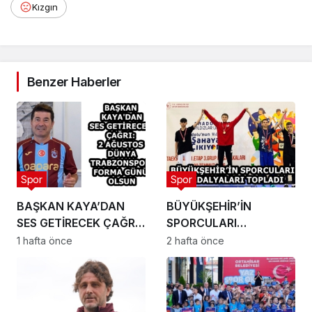
Kızgın
Benzer Haberler
Spor
Spor
BAŞKAN KAYA’DAN
BÜYÜKŞEHİR’İN
SES GETİRECEK ÇAĞRI:
SPORCULARI
2 AĞUSTOS DÜNYA
MADALYALARI
1 hafta önce
2 hafta önce
TRABZONSPOR FORMA
TOPLADI
GÜNÜ OLSUN