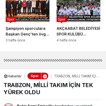
Spor
Spor
Şampiyon sporculara
AKÇAABAT BELEDİYESİ
Başkan Genç’ten övgü:
SPOR KULÜBÜ
“BAYRAĞIMIZI
GELECEĞİN
3 hafta önce
4 hafta önce
GURURLA
SPORCULARINI
DALGALANDIRDINIZ”
YETİŞTİRİYOR
Spor
Haberler
TRABZON, MİLLİ TAKIM İÇİN
TEK YÜREK OLDU
TRABZON, MİLLİ TAKIM İÇİN TEK
YÜREK OLDU