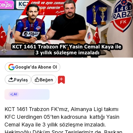
Google'da Abone Ol
Paylaş
Beğen
AI ile Özetle
AI
KCT 1461 Trabzon FK’mız, Almanya Ligi takımı
KFC Uerdingen 05’ten kadrosuna kattığı Yasin
Cemal Kaya ile 3 yıllık sözleşme imzaladı.
Hekimoğlu Döküm Spor Tesislerimiz de, Başkan