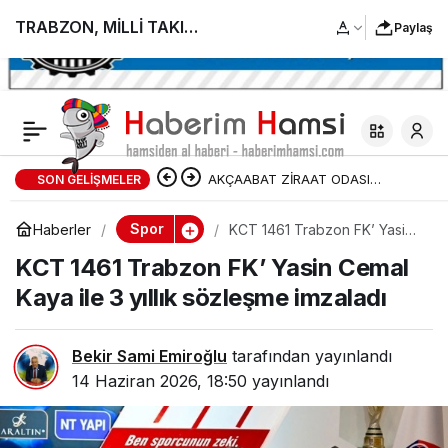
TRABZON, MİLLİ TAKIM
Paylaş
İÇİN TEK YÜREK OLDU
AKÇAABAT ZİRAAT ODASI
SON GELIŞMELER
BAŞKANLIĞINDAN FINDIK
Spor
Haberler
KCT 1461 Trabzon FK’ Yasin
Cemal Kaya ile 3 yıllık
ÜRETİCİLERİNE AĞUSTOS AYI İÇİN
KCT 1461 Trabzon FK’ Yasin Cemal
sözleşme imzaladı
Kaya ile 3 yıllık sözleşme imzaladı
UYARI!
Bekir Sami Emiroğlu
tarafından yayınlandı
14 Haziran 2026, 18:50
yayınlandı