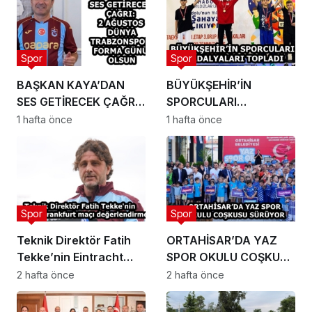
Spor
Spor
BAŞKAN KAYA’DAN
BÜYÜKŞEHİR’İN
SES GETİRECEK ÇAĞRI:
SPORCULARI
2 AĞUSTOS DÜNYA
MADALYALARI
1 hafta önce
1 hafta önce
TRABZONSPOR FORMA
TOPLADI
GÜNÜ OLSUN
Spor
Spor
Teknik Direktör Fatih
ORTAHİSAR’DA YAZ
Tekke’nin Eintracht
SPOR OKULU COŞKUSU
Frankfurt maçı
SÜRÜYOR
2 hafta önce
2 hafta önce
değerlendirmesi