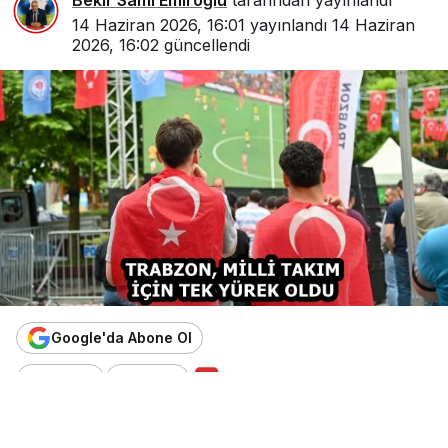
Bekir Sami Emiroğlu
tarafından yayınlandı
14 Haziran 2026, 16:01
yayınlandı
14 Haziran
2026, 16:02
güncellendi
Google'da Abone Ol
Paylaş
Beğen
AI ile Özetle
AI