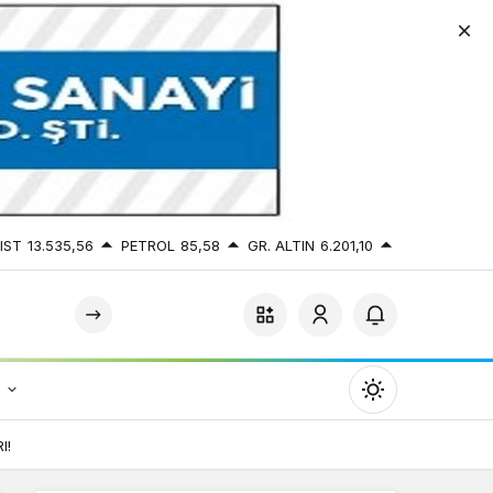
IST
13.535,56
PETROL
85,58
GR. ALTIN
6.201,10
r
Mod
değiştir
I!