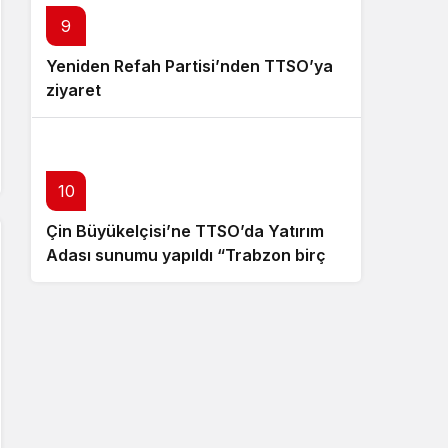
9
Yeniden Refah Partisi’nden TTSO’ya
ziyaret
10
Çin Büyükelçisi’ne TTSO’da Yatırım
Adası sunumu yapıldı “Trabzon birçok
açıdan avantajlı bir konumda
bulunuyor”