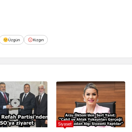
Üzgün
Kızgın
Siyaset