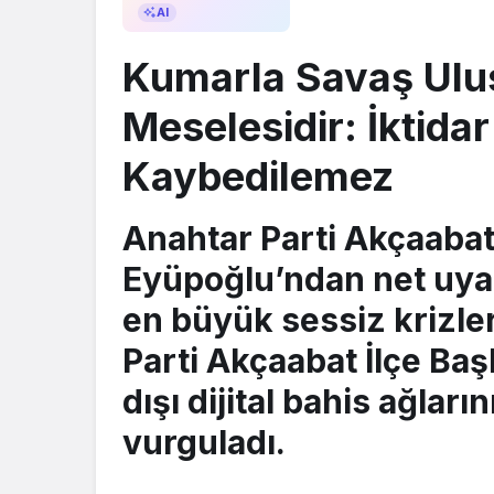
AI ile Özetle
AI
Kumarla Savaş Ulu
Meselesidir: İktid
Kaybedilemez
Anahtar Parti Akçaabat
Eyüpoğlu’ndan net uyar
en büyük sessiz krizle
Parti Akçaabat İlçe Ba
dışı dijital bahis ağlar
vurguladı.