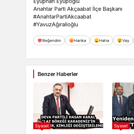
Eyüphan Eyüpoğlu
Anahtar Parti Akçaabat İlçe Başkanı
#AnahtarPartiAkcaabat
#YavuzAğıralioğlu
Beğendim
Harika
Haha
Vay
Benzer Haberler
Siyaset
Siyaset