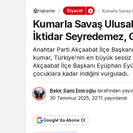
Siyaset
Haberler
Kumarla Savaş U
Kaybedilemez
Kumarla Savaş Ulusal
İktidar Seyredemez, 
Anahtar Parti Akçaabat İlçe Başkan
kumar, Türkiye’nin en büyük sessiz k
Akçaabat İlçe Başkanı Eyüphan Eyüpoğ
çocuklara kadar indiğini vurguladı.
Bekir Sami Emiroğlu
tarafından yayı
30 Temmuz 2025, 22:11
yayınlandı
Google'da Abone Ol