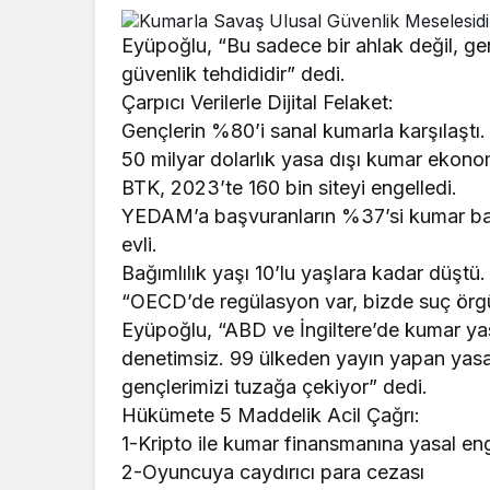
Eyüpoğlu, “Bu sadece bir ahlak değil, gen
güvenlik tehdididir” dedi.
Çarpıcı Verilerle Dijital Felaket:
Gençlerin %80’i sanal kumarla karşılaştı.
50 milyar dolarlık yasa dışı kumar ekonom
BTK, 2023’te 160 bin siteyi engelledi.
YEDAM’a başvuranların %37’si kumar bağ
evli.
Bağımlılık yaşı 10’lu yaşlara kadar düştü.
“OECD’de regülasyon var, bizde suç örgü
Eyüpoğlu, “ABD ve İngiltere’de kumar ya
denetimsiz. 99 ülkeden yayın yapan yasa 
gençlerimizi tuzağa çekiyor” dedi.
Hükümete 5 Maddelik Acil Çağrı:
1-Kripto ile kumar finansmanına yasal en
2-Oyuncuya caydırıcı para cezası