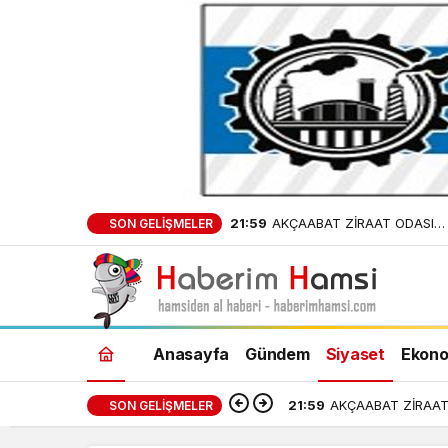
21:59
AKÇAABAT ZİRAAT ODASI
SON GELIŞMELER
BAŞKANLIĞINDAN FINDIK
ÜRETİCİLERİNE AĞUSTOS AYI
UYARI!
Anasayfa
Gündem
Siyaset
Ekono
21:59
AKÇAABAT ZİRAAT 
SON GELIŞMELER