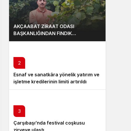
AKÇAABAT ZİRAAT ODASI
BAŞKANLIĞINDAN FINDIK
ÜRETİCİLERİNE AĞUSTOS AYI İÇİN
UYARI!
2
Esnaf ve sanatkâra yönelik yatırım ve
işletme kredilerinin limiti artırıldı
3
Çarşıbaşı’nda festival coşkusu
zirveye ulaştı