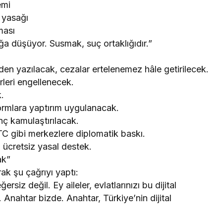
emi
 yasağı
ması
ığa düşüyor. Susmak, suç ortaklığıdır.”
den yazılacak, cezalar ertelenemez hâle getirilecek.
rleri engellenecek.
.
formlara yaptırım uygulanacak.
nç kamulaştırılacak.
KTC gibi merkezlere diplomatik baskı.
n ücretsiz yasal destek.
ak”
k şu çağrıyı yaptı:
siz değil. Ey aileler, evlatlarınızı bu dijital
. Anahtar bizde. Anahtar, Türkiye’nin dijital