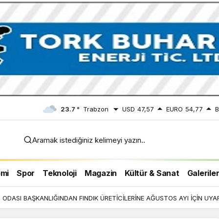
23.7 °
Trabzon
USD
47,57
EURO
54,77
B
Aramak istediğiniz kelimeyi yazın..
 İÇİN
mi
Spor
Teknoloji
Magazin
Kültür & Sanat
Galerile
ODASI BAŞKANLIĞINDAN FINDIK ÜRETİCİLERİNE AĞUSTOS AYI İÇİN UYAR