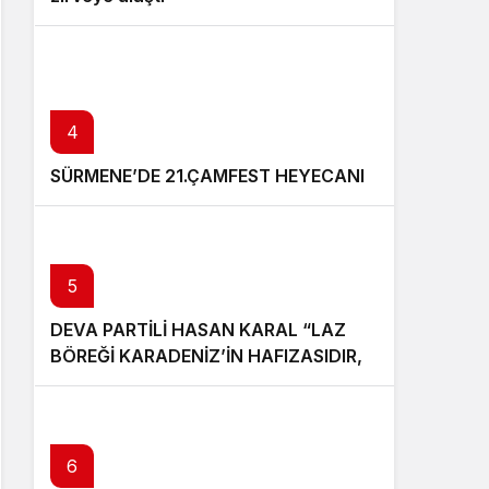
4
SÜRMENE’DE 21.ÇAMFEST HEYECANI
5
DEVA PARTİLİ HASAN KARAL “LAZ
BÖREĞİ KARADENİZ’İN HAFIZASIDIR,
KİMLİĞİ DEĞİŞTİRİLEMEZ”
6