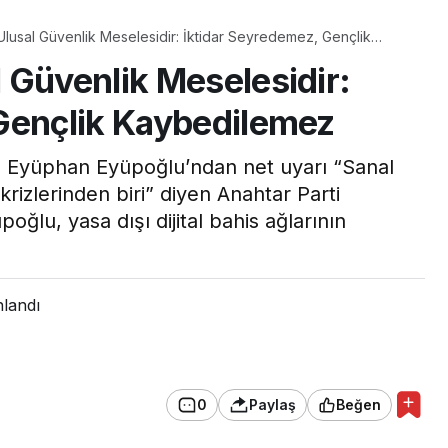
lusal Güvenlik Meselesidir: İktidar Seyredemez, Gençlik
 Güvenlik Meselesidir:
Gençlik Kaybedilemez
ı Eyüphan Eyüpoğlu’ndan net uyarı “Sanal
rizlerinden biri” diyen Anahtar Parti
lu, yasa dışı dijital bahis ağlarının
nlandı
0
Paylaş
Beğen