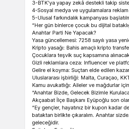
3-BTK’ya yapay zekâ destekli takip sist
4-Sosyal medya ve uygulamalara reklam
5-Ulusal farkındalık kampanyası başlatıl
“Her gün binlerce çocuk bu dijital batakl
Anahtar Parti Ne Yapacak?
Yasa güncellemesi: 7258 sayılı yasa yeni
Kripto yasağı: Bahis amaçlı kripto transfe
Çocuklara teşvik suç kapsamına alınacak
Gizli reklamlara ceza: Influencer ve plat
Gelire el koyma: Suçtan elde edilen kaza
Uluslararası işbirliği: Malta, Curaçao, K
Kamu avukatlığı: Aileler ve mağdurlar içi
“Anahtar Bizde, Gelecek Bizimle Kurulac
Akçaabat İlçe Başkanı Eyüpoğlu son olara
“Ey gençler, hayatınız bir kupon kadar değer
bataktan birlikte çıkaralım. Anahtar sizde
geleceğidir.