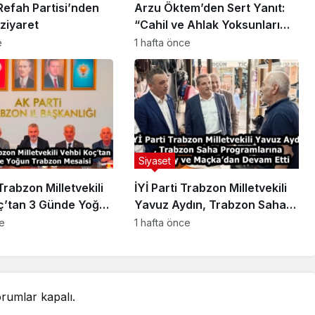
Refah Partisi’nden
Arzu Öktem’den Sert Yanıt:
ziyaret
“Cahil ve Ahlak Yoksunları
Gerçeği Araştırmadan Algı
e
1 hafta önce
Siyaseti Yaptılar”
Siyaset
Trabzon Milletvekili
İYİ Parti Trabzon Milletvekili
ç’tan 3 Günde Yoğun
Yavuz Aydın, Trabzon Saha
Mesaisi
Programlarına Düzköy ve
ce
1 hafta önce
Maçka’dan Devam Etti
rumlar kapalı.