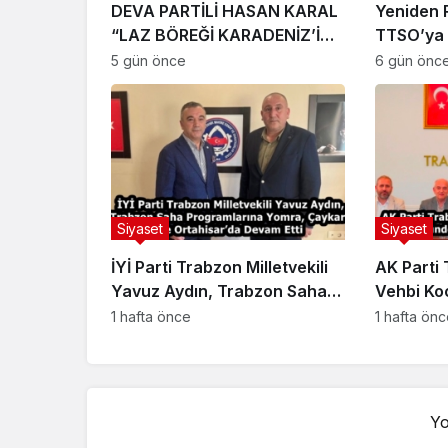
DEVA PARTİLİ HASAN KARAL
Yeniden 
“LAZ BÖREĞİ KARADENİZ’İN
TTSO’ya 
HAFIZASIDIR, KİMLİĞİ
5 gün önce
6 gün önc
DEĞİŞTİRİLEMEZ”
Siyaset
Siyaset
İYİ Parti Trabzon Milletvekili
AK Parti 
Yavuz Aydın, Trabzon Saha
Vehbi Ko
Programlarına Yomra,
Trabzon 
1 hafta önce
1 hafta ön
Çaykara ve Ortahisar’da
Devam Etti
Yo