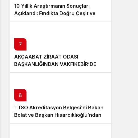
10 Yıllık Araştırmanın Sonuçları
Açıklandı: Fındıkta Doğru Çeşit ve
Rakım Belirlendi
7
AKÇAABAT ZİRAAT ODASI
BAŞKANLIĞINDAN VAKFIKEBİR’DE
FINDIKTA BAHÇE GÜNÜ ETKİNLİĞİNE
KATILIM
8
TTSO Akreditasyon Belgesi’ni Bakan
Bolat ve Başkan Hisarcıklıoğlu’ndan
aldı