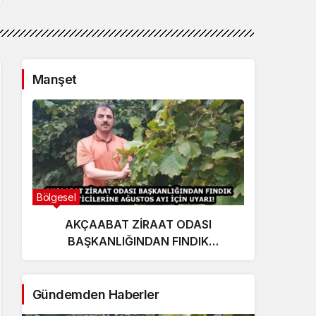
Manşet
Bölgesel
Ekonom
AKÇAABAT ZİRAAT ODASI
E
BAŞKANLIĞINDAN FINDIK
yat
ÜRETİCİLERİNE AĞUSTOS AYI İÇİN
UYARI!
Gündemden Haberler