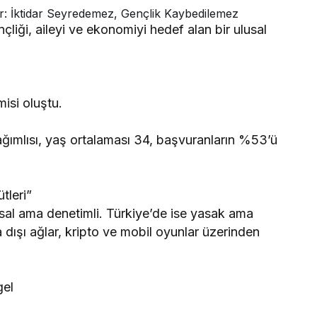
çliği, aileyi ve ekonomiyi hedef alan bir ulusal
isi oluştu.
ımlısı, yaş ortalaması 34, başvuranların %53’ü
tleri”
sal ama denetimli. Türkiye’de ise yasak ama
dışı ağlar, kripto ve mobil oyunlar üzerinden
gel