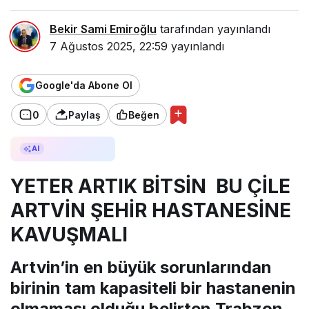
Bekir Sami Emiroğlu
tarafından yayınlandı
7 Ağustos 2025, 22:59
yayınlandı
Google'da Abone Ol
0
Paylaş
Beğen
AI ile Özetle
AI
YETER ARTIK BİTSİN BU ÇİLE
ARTVİN ŞEHİR HASTANESİNE
KAVUŞMALI
Artvin’in en büyük sorunlarından
birinin tam kapasiteli bir hastanenin
olmaması olduğu belirten Trabzon