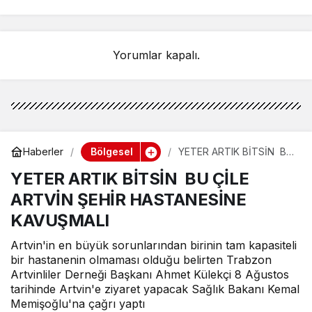
FINDIKTA BAHÇE GÜNÜ
ETKİNLİĞİNE KATILIM
Yorumlar kapalı.
Bölgesel
Haberler
YETER ARTIK BİTSİN BU
ÇİLE ARTVİN ŞEHİR
YETER ARTIK BİTSİN BU ÇİLE
HASTANESİNE
KAVUŞMALI
ARTVİN ŞEHİR HASTANESİNE
KAVUŞMALI
Artvin'in en büyük sorunlarından birinin tam kapasiteli
bir hastanenin olmaması olduğu belirten Trabzon
Artvinliler Derneği Başkanı Ahmet Külekçi 8 Ağustos
tarihinde Artvin'e ziyaret yapacak Sağlık Bakanı Kemal
Memişoğlu'na çağrı yaptı