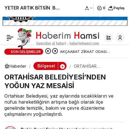
YETER ARTIK BİTSİN BU
0
Paylaş
ÇİLE ARTVİN ŞEHİR
HASTANESİNE
AKÇAABAT ZİRAAT ODASI
SON GELIŞMELER
KAVUŞMALI
BAŞKANLIĞINDAN FINDIK
Bölgesel
Haberler
ORTAHİSAR
BELEDİYESİ’NDEN
ÜRETİCİLERİNE AĞUSTOS AYI İÇİN
ORTAHİSAR BELEDİYESİ’NDEN
YOĞUN YAZ MESAİSİ
YOĞUN YAZ MESAİSİ
UYARI!
Ortahisar Belediyesi, yaz aylarında sıcaklıkların ve
nüfus hareketliliğinin artışına bağlı olarak ilçe
genelinde temizlik, bakım ve çevre düzenleme
çalışmalarını yoğunlaştırdı.