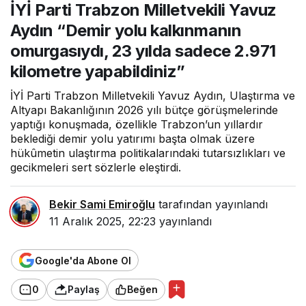
İYİ Parti Trabzon Milletvekili Yavuz
“Demir yolu kalkınmanın
omurgasıydı, 23 yılda
Aydın “Demir yolu kalkınmanın
sadece 2.971 kilometre
yapabildiniz”
omurgasıydı, 23 yılda sadece 2.971
kilometre yapabildiniz”
İYİ Parti Trabzon Milletvekili Yavuz Aydın, Ulaştırma ve
Altyapı Bakanlığının 2026 yılı bütçe görüşmelerinde
yaptığı konuşmada, özellikle Trabzon’un yıllardır
beklediği demir yolu yatırımı başta olmak üzere
hükûmetin ulaştırma politikalarındaki tutarsızlıkları ve
gecikmeleri sert sözlerle eleştirdi.
Bekir Sami Emiroğlu
tarafından yayınlandı
11 Aralık 2025, 22:23
yayınlandı
Google'da Abone Ol
0
Paylaş
Beğen