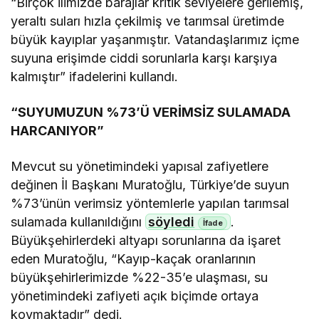
“Birçok ilimizde barajlar kritik seviyelere gerilemiş,
yeraltı suları hızla çekilmiş ve tarımsal üretimde
büyük kayıplar yaşanmıştır. Vatandaşlarımız içme
suyuna erişimde ciddi sorunlarla karşı karşıya
kalmıştır” ifadelerini kullandı.
“SUYUMUZUN %73’Ü VERİMSİZ SULAMADA
HARCANIYOR”
Mevcut su yönetimindeki yapısal zafiyetlere
değinen İl Başkanı Muratoğlu, Türkiye’de suyun
%73’ünün verimsiz yöntemlerle yapılan tarımsal
sulamada kullanıldığını
söyledi
.
Büyükşehirlerdeki altyapı sorunlarına da işaret
eden Muratoğlu, “Kayıp-kaçak oranlarının
büyükşehirlerimizde %22-35’e ulaşması, su
yönetimindeki zafiyeti açık biçimde ortaya
koymaktadır” dedi.