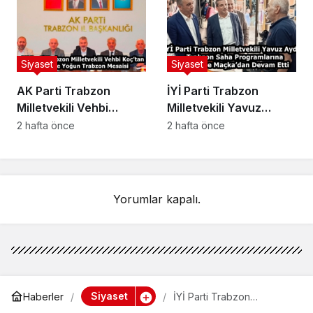
Siyaseti Yaptılar”
Çaykara ve
Ortahisar’da Devam
Etti
Siyaset
Siyaset
AK Parti Trabzon
İYİ Parti Trabzon
Milletvekili Vehbi
Milletvekili Yavuz
Koç’tan 3 Günde Yoğun
Aydın, Trabzon Saha
2 hafta önce
2 hafta önce
Trabzon Mesaisi
Programlarına Düzköy
ve Maçka’dan Devam
Etti
Yorumlar kapalı.
Siyaset
Haberler
İYİ Parti Trabzon
Milletvekili Yavuz Aydın