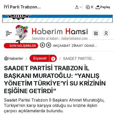
İYİ Parti Trabzon
0
Paylaş
Milletvekili Yavuz Aydın
“Demir yolu kalkınmanın
AKÇAABAT ZİRAAT ODASI
SON GELIŞMELER
omurgasıydı, 23 yılda
BAŞKANLIĞINDAN FINDIK
Siyaset
Haberler
SAADET PARTİSİ
sadece 2.971 kilometre
TRABZON İL BAŞKANI
ÜRETİCİLERİNE AĞUSTOS AYI İÇİN
SAADET PARTİSİ TRABZON İL
MURATOĞLU: “YANLIŞ
YÖNETİM TÜRKİYE’Yİ SU
BAŞKANI MURATOĞLU: “YANLIŞ
KRİZİNİN EŞİĞİNE
UYARI!
yapabildiniz”
GETİRDİ”
YÖNETİM TÜRKİYE’Yİ SU KRİZİNİN
EŞİĞİNE GETİRDİ”
Saadet Partisi Trabzon İl Başkanı Ahmet Muratoğlu,
Türkiye’nin karşı karşıya olduğu su krizine ilişkin
çarpıcı açıklamalarda bulundu.