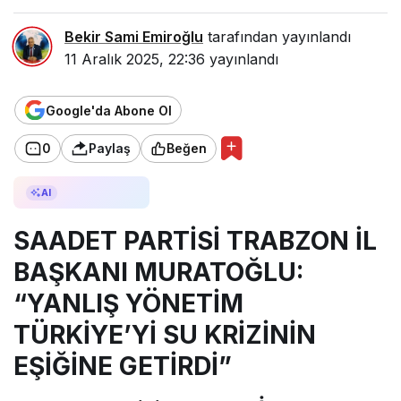
Bekir Sami Emiroğlu
tarafından yayınlandı
11 Aralık 2025, 22:36
yayınlandı
Google'da Abone Ol
0
Paylaş
Beğen
AI ile Özetle
AI
SAADET PARTİSİ TRABZON İL
BAŞKANI MURATOĞLU:
“YANLIŞ YÖNETİM
TÜRKİYE’Yİ SU KRİZİNİN
EŞİĞİNE GETİRDİ”