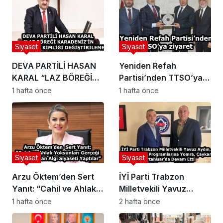
Siyaset
Siyaset
DEVA PARTİLİ HASAN
Yeniden Refah
KARAL “LAZ BÖREĞİ
Partisi’nden TTSO’ya
KARADENİZ’İN
ziyaret
1 hafta önce
1 hafta önce
HAFIZASIDIR, KİMLİĞİ
DEĞİŞTİRİLEMEZ”
Siyaset
Siyaset
Arzu Öktem’den Sert
İYİ Parti Trabzon
Yanıt: “Cahil ve Ahlak
Milletvekili Yavuz
Yoksunları Gerçeği
Aydın, Trabzon Saha
1 hafta önce
2 hafta önce
Araştırmadan Algı
Programlarına Yomra,