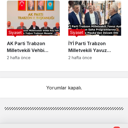
Araştırmadan Algı
Programlarına Yomra,
Siyaseti Yaptılar”
Çaykara ve
Ortahisar’da Devam
Etti
Siyaset
Siyaset
AK Parti Trabzon
İYİ Parti Trabzon
Milletvekili Vehbi
Milletvekili Yavuz
Koç’tan 3 Günde Yoğun
Aydın, Trabzon Saha
2 hafta önce
2 hafta önce
Trabzon Mesaisi
Programlarına Düzköy
ve Maçka’dan Devam
Etti
Yorumlar kapalı.