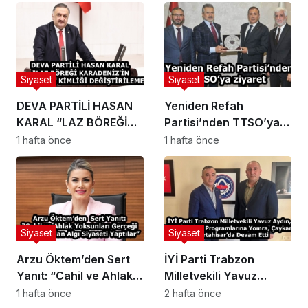
Siyaset
Siyaset
DEVA PARTİLİ HASAN
Yeniden Refah
KARAL “LAZ BÖREĞİ
Partisi’nden TTSO’ya
KARADENİZ’İN
ziyaret
1 hafta önce
1 hafta önce
HAFIZASIDIR, KİMLİĞİ
DEĞİŞTİRİLEMEZ”
Siyaset
Siyaset
Arzu Öktem’den Sert
İYİ Parti Trabzon
Yanıt: “Cahil ve Ahlak
Milletvekili Yavuz
Yoksunları Gerçeği
Aydın, Trabzon Saha
1 hafta önce
2 hafta önce