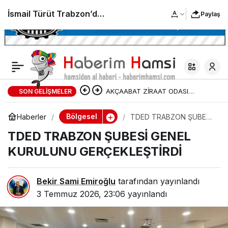
İsmail Türüt Trabzon’da
Paylaş
sahne aldı, şampiyon
boksör Davut Çınar’ı
AKÇAABAT ZİRAAT ODASI
SON GELIŞMELER
ziyaret etti
BAŞKANLIĞINDAN FINDIK
Bölgesel
Haberler
TDED TRABZON ŞUBESİ
GENEL KURULUNU
ÜRETİCİLERİNE AĞUSTOS AYI İÇİN
TDED TRABZON ŞUBESİ GENEL
GERÇEKLEŞTİRDİ
KURULUNU GERÇEKLEŞTİRDİ
UYARI!
Bekir Sami Emiroğlu
tarafından yayınlandı
3 Temmuz 2026, 23:06
yayınlandı