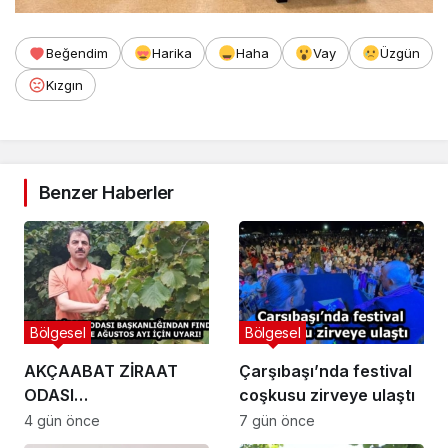
Beğendim
Harika
Haha
Vay
Üzgün
Kızgın
Benzer Haberler
Bölgesel
Bölgesel
AKÇAABAT ZİRAAT
Çarşıbaşı’nda festival
ODASI
coşkusu zirveye ulaştı
BAŞKANLIĞINDAN
4 gün önce
7 gün önce
FINDIK ÜRETİCİLERİNE