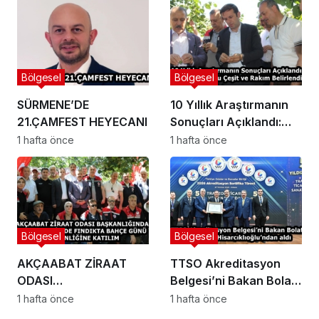
AĞUSTOS AYI İÇİN
UYARI!
Bölgesel
Bölgesel
SÜRMENE’DE
10 Yıllık Araştırmanın
21.ÇAMFEST HEYECANI
Sonuçları Açıklandı:
Fındıkta Doğru Çeşit ve
1 hafta önce
1 hafta önce
Rakım Belirlendi
Bölgesel
Bölgesel
AKÇAABAT ZİRAAT
TTSO Akreditasyon
ODASI
Belgesi’ni Bakan Bolat
BAŞKANLIĞINDAN
ve Başkan
1 hafta önce
1 hafta önce
VAKFIKEBİR’DE
Hisarcıklıoğlu’ndan aldı