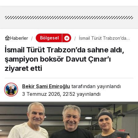
FINDIKTA BAHÇE GÜNÜ
ETKİNLİĞİNE KATILIM
Bölgesel
Haberler
İsmail Türüt Trabzon’da
sahne aldı, şampiyon
İsmail Türüt Trabzon’da sahne aldı,
boksör Davut Çınar’ı
ziyaret etti
şampiyon boksör Davut Çınar’ı
ziyaret etti
Bekir Sami Emiroğlu
tarafından yayınlandı
3 Temmuz 2026, 22:52
yayınlandı