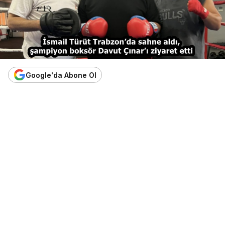
Google'da Abone Ol
Paylaş
Beğen
AI ile Özetle
AI
Karadeniz müziğinin usta ismi İsmail Türüt,
Trabzon’da konser verdikten sonra şehrin
şampiyon boksörlerinden Davut Çınar’ı spor
salonunda ziyaret ederek sporcu ve antrenörlerle
buluştu.
Karadeniz müziğinin usta sanatçısı İsmail Türüt, bir