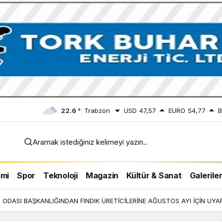
22.6 °
Trabzon
USD
47,57
EURO
54,77
B
Aramak istediğiniz kelimeyi yazın..
 İÇİN
mi
Spor
Teknoloji
Magazin
Kültür & Sanat
Galerile
ODASI BAŞKANLIĞINDAN FINDIK ÜRETİCİLERİNE AĞUSTOS AYI İÇİN UYAR