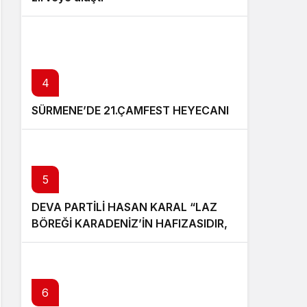
4
SÜRMENE’DE 21.ÇAMFEST HEYECANI
5
DEVA PARTİLİ HASAN KARAL “LAZ
BÖREĞİ KARADENİZ’İN HAFIZASIDIR,
KİMLİĞİ DEĞİŞTİRİLEMEZ”
6