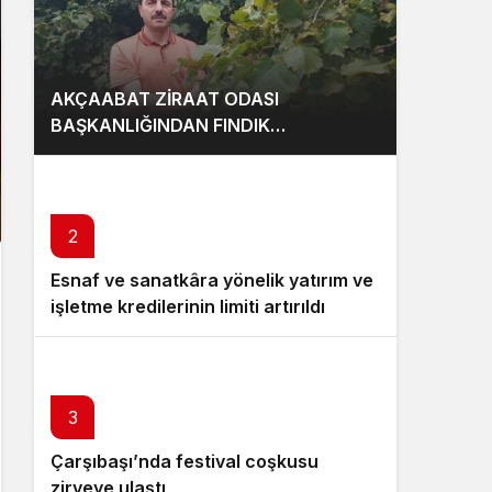
AKÇAABAT ZİRAAT ODASI
BAŞKANLIĞINDAN FINDIK
ÜRETİCİLERİNE AĞUSTOS AYI İÇİN
UYARI!
2
Esnaf ve sanatkâra yönelik yatırım ve
işletme kredilerinin limiti artırıldı
3
Çarşıbaşı’nda festival coşkusu
zirveye ulaştı