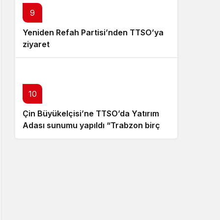
9
Yeniden Refah Partisi’nden TTSO’ya
ziyaret
10
Çin Büyükelçisi’ne TTSO’da Yatırım
Adası sunumu yapıldı “Trabzon birçok
açıdan avantajlı bir konumda
bulunuyor”