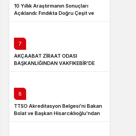
10 Yıllık Araştırmanın Sonuçları
Açıklandı: Fındıkta Doğru Çeşit ve
Rakım Belirlendi
7
AKÇAABAT ZİRAAT ODASI
BAŞKANLIĞINDAN VAKFIKEBİR’DE
FINDIKTA BAHÇE GÜNÜ ETKİNLİĞİNE
KATILIM
8
TTSO Akreditasyon Belgesi’ni Bakan
Bolat ve Başkan Hisarcıklıoğlu’ndan
aldı