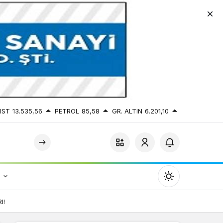
IST
13.535,56
PETROL
85,58
GR. ALTIN
6.201,10
r
Mod
değiştir
I!