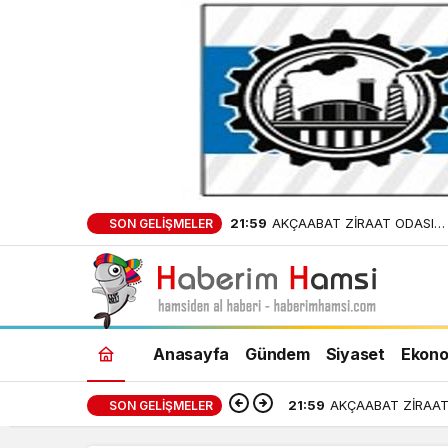
21:59
AKÇAABAT ZİRAAT ODASI
SON GELIŞMELER
BAŞKANLIĞINDAN FINDIK
ÜRETİCİLERİNE AĞUSTOS AYI
UYARI!
Anasayfa
Gündem
Siyaset
Ekono
21:59
AKÇAABAT ZİRAAT 
SON GELIŞMELER