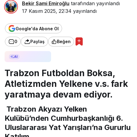
Bekir Sami Emiroğlu
tarafından yayınlandı
17 Kasım 2025, 22:34
yayınlandı
Google'da Abone Ol
0
Paylaş
Beğen
AI ile Özetle
AI
Trabzon Futboldan Boksa,
Atletizmden Yelkene v.s. fark
yaratmaya devam ediyor.
Trabzon Akyazı Yelken
Kulübü’nden Cumhurbaşkanlığı 6.
Uluslararası Yat Yarışları’na Gururlu
Katılım