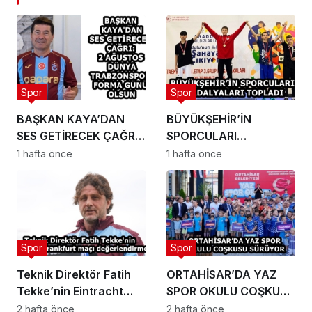
Spor
Spor
BAŞKAN KAYA’DAN
BÜYÜKŞEHİR’İN
SES GETİRECEK ÇAĞRI:
SPORCULARI
2 AĞUSTOS DÜNYA
MADALYALARI
1 hafta önce
1 hafta önce
TRABZONSPOR FORMA
TOPLADI
GÜNÜ OLSUN
Spor
Spor
Teknik Direktör Fatih
ORTAHİSAR’DA YAZ
Tekke’nin Eintracht
SPOR OKULU COŞKUSU
Frankfurt maçı
SÜRÜYOR
2 hafta önce
2 hafta önce