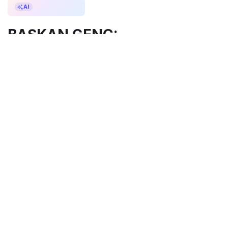
AI ile Özetle
AI
BAŞKAN GENÇ:
“TRABZONSPOR, HAKKI
SAVUNMA MÜCADELESİNİN
EN GÜÇLÜ PLATFORMUDUR”
Trabzon Büyükşehir Belediye
Başkanı Ahmet Metin Genç,
Trabzonspor’un 59. Olağan Divan
Genel Kurul Toplantısı’na katıldı.
Başkan Genç, “Trabzonspor, bu
şehrin güce karşı verdiği
mücadelenin, hakkı savunma
iradesinin en geniş ve en güçlü