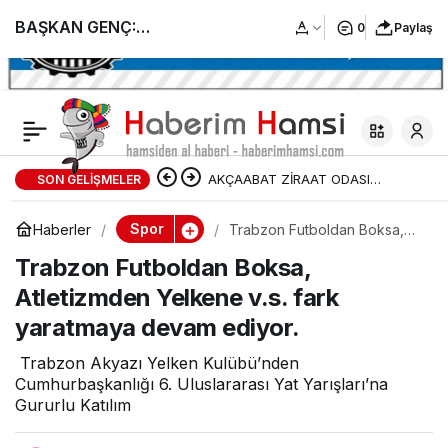
BAŞKAN GENÇ:
0
Paylaş
“TRABZONSPOR, HAKKI
SAVUNMA
AKÇAABAT ZİRAAT ODASI
SON GELIŞMELER
MÜCADELESİNİN EN
BAŞKANLIĞINDAN FINDIK
Spor
Haberler
Trabzon Futboldan Boksa,
GÜÇLÜ
Atletizmden Yelkene v.s. fark
ÜRETİCİLERİNE AĞUSTOS AYI İÇİN
Trabzon Futboldan Boksa,
yaratmaya devam ediyor.
Atletizmden Yelkene v.s. fark
UYARI!
PLATFORMUDUR”
yaratmaya devam ediyor.
Trabzon Akyazı Yelken Kulübü’nden
Cumhurbaşkanlığı 6. Uluslararası Yat Yarışları’na
Gururlu Katılım