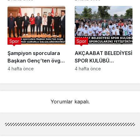
değerlendirmesi
Spor
Spor
Şampiyon sporculara
AKÇAABAT BELEDİYESİ
Başkan Genç’ten övgü:
SPOR KULÜBÜ
“BAYRAĞIMIZI
GELECEĞİN
4 hafta önce
4 hafta önce
GURURLA
SPORCULARINI
DALGALANDIRDINIZ”
YETİŞTİRİYOR
Yorumlar kapalı.