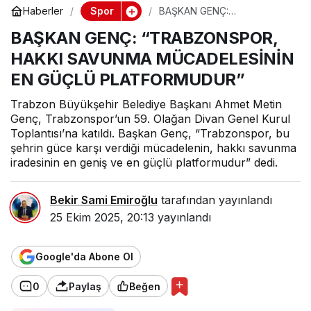
Spor
Haberler
BAŞKAN GENÇ:
“TRABZONSPOR, HAKKI
BAŞKAN GENÇ: “TRABZONSPOR,
SAVUNMA MÜCADELESİNİN
EN GÜÇLÜ PLATFORMUDUR”
HAKKI SAVUNMA MÜCADELESİNİN
EN GÜÇLÜ PLATFORMUDUR”
Trabzon Büyükşehir Belediye Başkanı Ahmet Metin
Genç, Trabzonspor’un 59. Olağan Divan Genel Kurul
Toplantısı’na katıldı. Başkan Genç, “Trabzonspor, bu
şehrin güce karşı verdiği mücadelenin, hakkı savunma
iradesinin en geniş ve en güçlü platformudur” dedi.
Bekir Sami Emiroğlu
tarafından yayınlandı
25 Ekim 2025, 20:13
yayınlandı
Google'da Abone Ol
0
Paylaş
Beğen