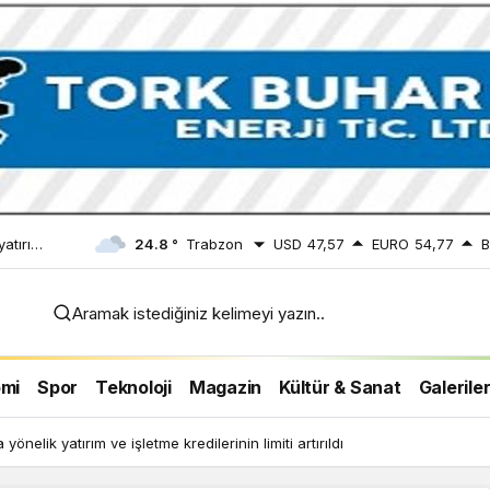
yatırım
24.8 °
Trabzon
USD
47,57
EURO
54,77
B
rtırıldı
Aramak istediğiniz kelimeyi yazın..
mi
Spor
Teknoloji
Magazin
Kültür & Sanat
Galerile
önelik yatırım ve işletme kredilerinin limiti artırıldı