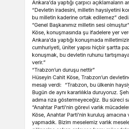
Ankara’da yaptığı çarpıcı açıklamaların 
“Devletin iradesini, milletin haysiyetini 
bu milletin kaderine ortak edilemez” dedi
“Genel Başkanımız milletin sesi olmuştur
Köse, konuşmasında şu ifadelere yer ver
Ankara’da yaptığı konuşmada milletimizin 
cumhuriyeti, üniter yapısı hiçbir şartta 
konuşmak, bu devletin ruhunu tartışmaya 
verir.”
“Trabzon’un duruşu nettir”
Hüseyin Cahit Köse, Trabzon’un devletine
mesajı verdi: “Trabzon, bu ülkenin hays
Bugün de aynı kararlılıkla duruyoruz. Şehi
adıma rıza göstermeyeceğiz. Bu süreci sand
“Anahtar Parti’nin görevi varlık mücadeles
Köse, Anahtar Parti’nin kuruluş amacına 
yapmadık. Bizim meselemiz varlık meselesid