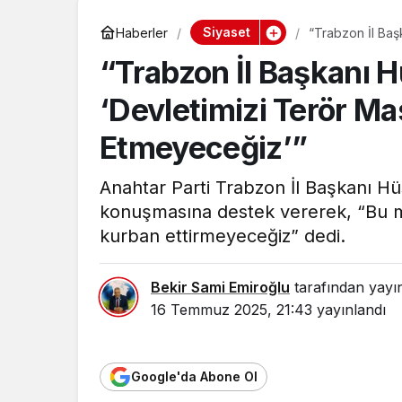
Siyaset
Haberler
“Trabzon İl Baş
Etmeyeceğiz’”
“Trabzon İl Başkanı 
‘Devletimizi Terör Ma
Etmeyeceğiz’”
Anahtar Parti Trabzon İl Başkanı Hü
konuşmasına destek vererek, “Bu mil
kurban ettirmeyeceğiz” dedi.
Bekir Sami Emiroğlu
tarafından yayı
16 Temmuz 2025, 21:43
yayınlandı
Google'da Abone Ol