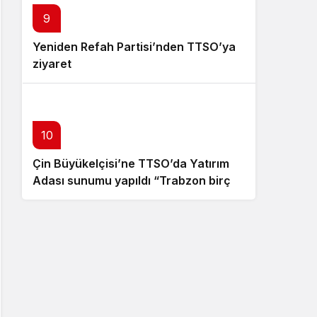
9
Yeniden Refah Partisi’nden TTSO’ya
ziyaret
10
Çin Büyükelçisi’ne TTSO’da Yatırım
Adası sunumu yapıldı “Trabzon birçok
açıdan avantajlı bir konumda
bulunuyor”