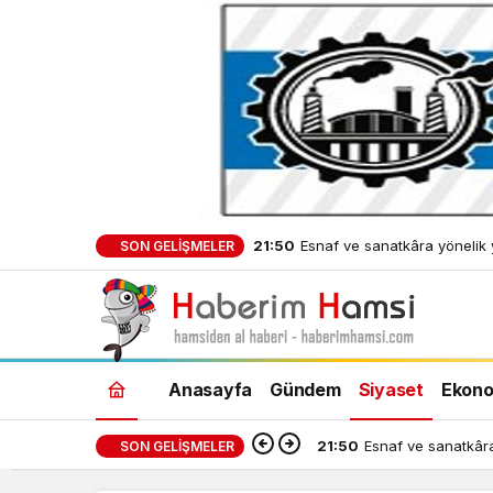
21:50
Esnaf ve sanatkâra yönelik 
SON GELIŞMELER
ve işletme kredilerinin limiti a
Anasayfa
Gündem
Siyaset
Ekono
21:50
Esnaf ve sanatkâra y
SON GELIŞMELER