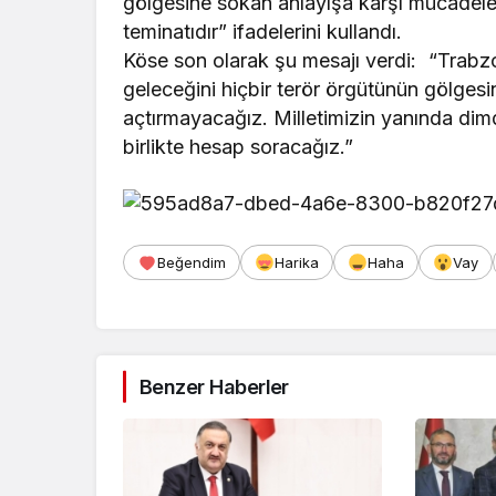
gölgesine sokan anlayışa karşı mücadele 
teminatıdır” ifadelerini kullandı.
Köse son olarak şu mesajı verdi: “Trabzo
geleceğini hiçbir terör örgütünün gölges
açtırmayacağız. Milletimizin yanında dimd
birlikte hesap soracağız.”
Beğendim
Harika
Haha
Vay
Benzer Haberler