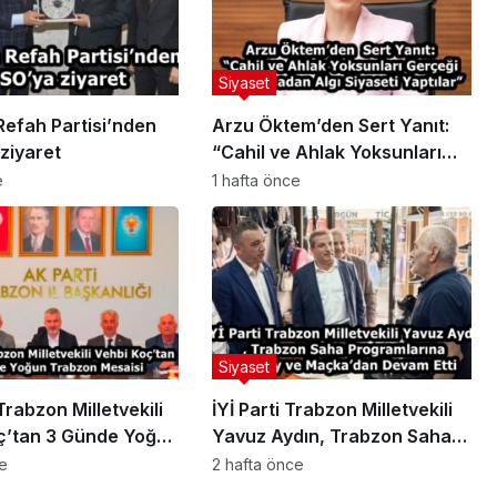
Siyaset
Refah Partisi’nden
Arzu Öktem’den Sert Yanıt:
ziyaret
“Cahil ve Ahlak Yoksunları
Gerçeği Araştırmadan Algı
e
1 hafta önce
Siyaseti Yaptılar”
Siyaset
Trabzon Milletvekili
İYİ Parti Trabzon Milletvekili
ç’tan 3 Günde Yoğun
Yavuz Aydın, Trabzon Saha
Mesaisi
Programlarına Düzköy ve
ce
2 hafta önce
Maçka’dan Devam Etti