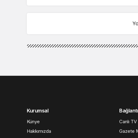
Devam Etti
Yo
Siyaset
Haberler
CHP Trabzon İl
Yanıt: “Milletin 
CHP Trabzon İl Başka
Başkanı Sezgin Mumcu
Aklıyla Alay Etmeyin”
AKP Trabzon İl Başkanı Sayın Mumcu’
olarak yapmış olduğu açıklama en hafi