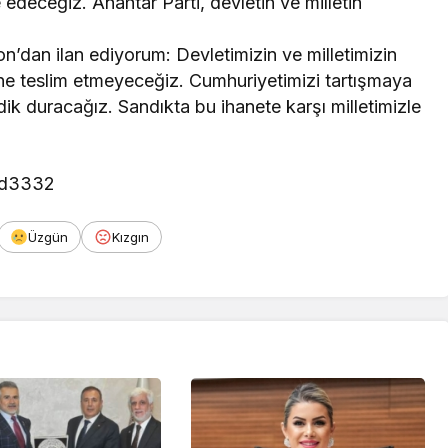
edeceğiz. Anahtar Parti, devletin ve milletin
n’dan ilan ediyorum: Devletimizin ve milletimizin
ine teslim etmeyeceğiz. Cumhuriyetimizi tartışmaya
ik duracağız. Sandıkta bu ihanete karşı milletimizle
Üzgün
Kızgın