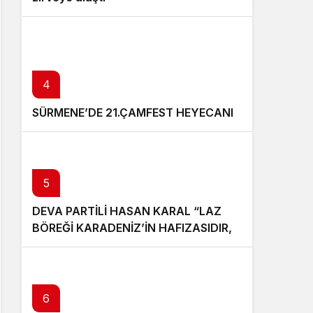
4
SÜRMENE’DE 21.ÇAMFEST HEYECANI
5
DEVA PARTİLİ HASAN KARAL “LAZ
BÖREĞİ KARADENİZ’İN HAFIZASIDIR,
KİMLİĞİ DEĞİŞTİRİLEMEZ”
6