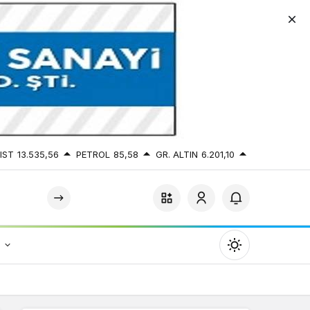
IST
13.535,56
PETROL
85,58
GR. ALTIN
6.201,10
r
Mod
değiştir