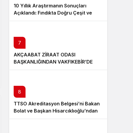
10 Yıllık Araştırmanın Sonuçları
Açıklandı: Fındıkta Doğru Çeşit ve
Rakım Belirlendi
7
AKÇAABAT ZİRAAT ODASI
BAŞKANLIĞINDAN VAKFIKEBİR’DE
FINDIKTA BAHÇE GÜNÜ ETKİNLİĞİNE
KATILIM
8
TTSO Akreditasyon Belgesi’ni Bakan
Bolat ve Başkan Hisarcıklıoğlu’ndan
aldı