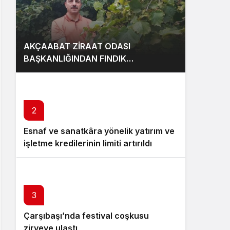
AKÇAABAT ZİRAAT ODASI
BAŞKANLIĞINDAN FINDIK
ÜRETİCİLERİNE AĞUSTOS AYI İÇİN
UYARI!
2
Esnaf ve sanatkâra yönelik yatırım ve
işletme kredilerinin limiti artırıldı
3
Çarşıbaşı’nda festival coşkusu
zirveye ulaştı