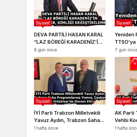
Siyaset
Siyaset
DEVA PARTİLİ HASAN KARAL
Yeniden 
“LAZ BÖREĞİ KARADENİZ’İN
TTSO’ya 
HAFIZASIDIR, KİMLİĞİ
6 gün önce
7 gün önc
DEĞİŞTİRİLEMEZ”
Siyaset
Siyaset
İYİ Parti Trabzon Milletvekili
AK Parti 
Yavuz Aydın, Trabzon Saha
Vehbi Ko
Programlarına Yomra,
Trabzon 
1 hafta önce
1 hafta ön
Çaykara ve Ortahisar’da