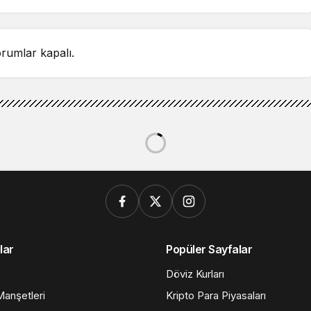
rumlar kapalı.
 Başkanı Mustafa Bak’tan AKP İl Başkanı Sezgin Mumcu’ya
Aklıyla Alay Etmeyin”
nı Mustafa Bak’tan AKP İl
’ya Yanıt: “Milletin
nun “Terörsüz Türkiye Projesi” ile ilgili
f tabirle milletin aklıyla alay etmektir.