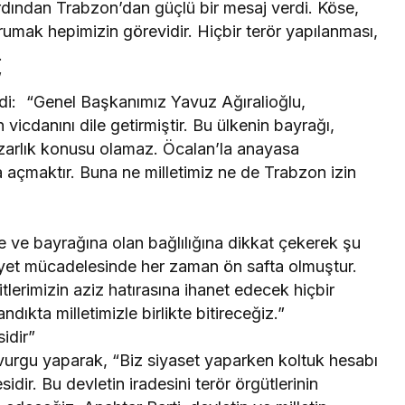
ardından Trabzon’dan güçlü bir mesaj verdi. Köse,
korumak hepimizin görevidir. Hiçbir terör yapılanması,
.
”
di: “Genel Başkanımız Yavuz Ağıralioğlu,
vicdanını dile getirmiştir. Bu ülkenin bayrağı,
pazarlık konusu olamaz. Öcalan’la anayasa
açmaktır. Buna ne milletimiz ne de Trabzon izin
 ve bayrağına olan bağlılığına dikkat çekerek şu
iyet mücadelesinde her zaman ön safta olmuştur.
tlerimizin aziz hatırasına ihanet edecek hiçbir
ıkta milletimizle birlikte bitireceğiz.”
idir”
vurgu yaparak, “Biz siyaset yaparken koltuk hesabı
ir. Bu devletin iradesini terör örgütlerinin