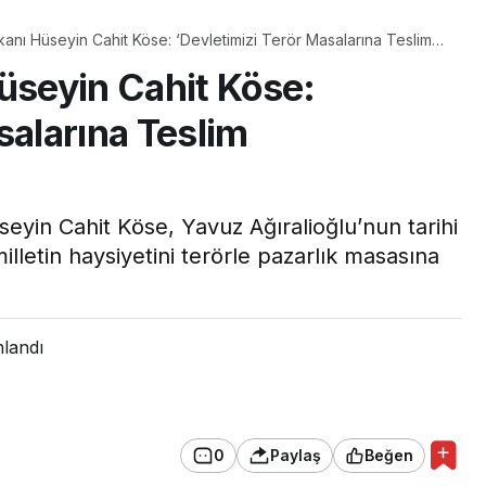
kanı Hüseyin Cahit Köse: ‘Devletimizi Terör Masalarına Teslim
Hüseyin Cahit Köse:
salarına Teslim
seyin Cahit Köse, Yavuz Ağıralioğlu’nun tarihi
letin haysiyetini terörle pazarlık masasına
nlandı
0
Paylaş
Beğen