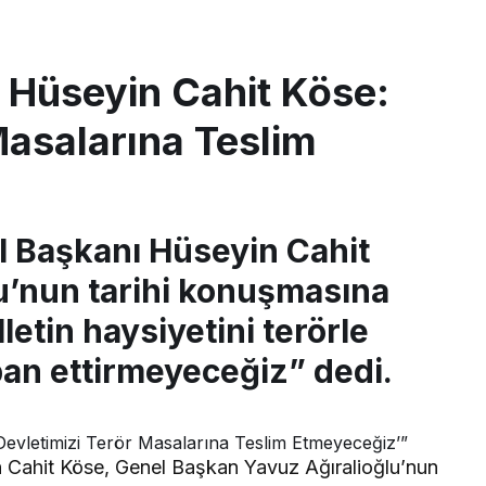
ı Hüseyin Cahit Köse:
Masalarına Teslim
İl Başkanı Hüseyin Cahit
u’nun tarihi konuşmasına
letin haysiyetini terörle
an ettirmeyeceğiz” dedi.
n Cahit Köse, Genel Başkan Yavuz Ağıralioğlu’nun