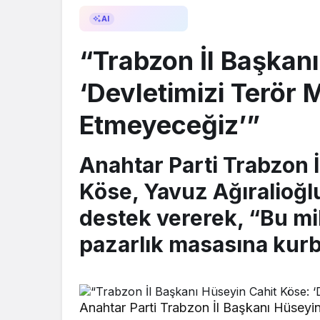
AI ile Özetle
AI
“Trabzon İl Başkan
‘Devletimizi Terör 
Etmeyeceğiz’”
Anahtar Parti Trabzon 
Köse, Yavuz Ağıralioğl
destek vererek, “Bu mil
pazarlık masasına kurb
Anahtar Parti Trabzon İl Başkanı Hüseyi