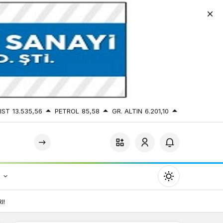
IST
13.535,56
PETROL
85,58
GR. ALTIN
6.201,10
r
Mod
değiştir
I!