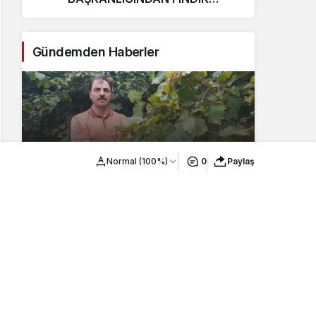
ÜRETİCİLERİNE AĞUSTOS AYI İÇİN
UYARI!
Gündemden Haberler
AKÇAABAT ZİRAAT ODASI
Normal (100%)
0
Paylaş
BAŞKANLIĞINDAN FINDIK
ÜRETİCİLERİNE AĞUSTOS AYI İÇİN
UYARI!
2
Esnaf ve sanatkâra yönelik yatırım ve
işletme kredilerinin limiti artırıldı