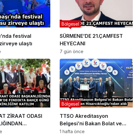
Bölgesel
’nda festival
SÜRMENE’DE 21.ÇAMFEST
irveye ulaştı
HEYECANI
e
7 gün önce
Bölgesel
T ZİRAAT ODASI
TTSO Akreditasyon
IĞINDAN
Belgesi’ni Bakan Bolat ve
İR’DE FINDIKTA
Başkan Hisarcıklıoğlu’ndan
ce
1 hafta önce
ÜNÜ ETKİNLİĞİNE
aldı