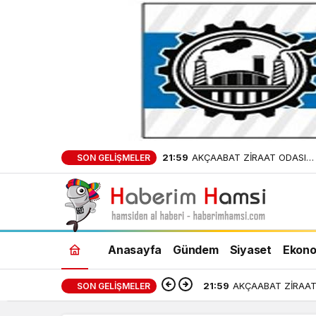
21:59
AKÇAABAT ZİRAAT ODASI
SON GELIŞMELER
BAŞKANLIĞINDAN FINDIK
ÜRETİCİLERİNE AĞUSTOS AYI
UYARI!
Anasayfa
Gündem
Siyaset
Ekono
21:59
AKÇAABAT ZİRAAT 
SON GELIŞMELER