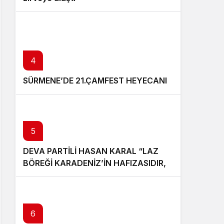
4
SÜRMENE’DE 21.ÇAMFEST HEYECANI
5
DEVA PARTİLİ HASAN KARAL “LAZ
BÖREĞİ KARADENİZ’İN HAFIZASIDIR,
KİMLİĞİ DEĞİŞTİRİLEMEZ”
6