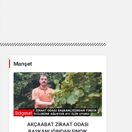
Manşet
Bölgesel
Ekonom
AKÇAABAT ZİRAAT ODASI
E
BAŞKANLIĞINDAN FINDIK
yat