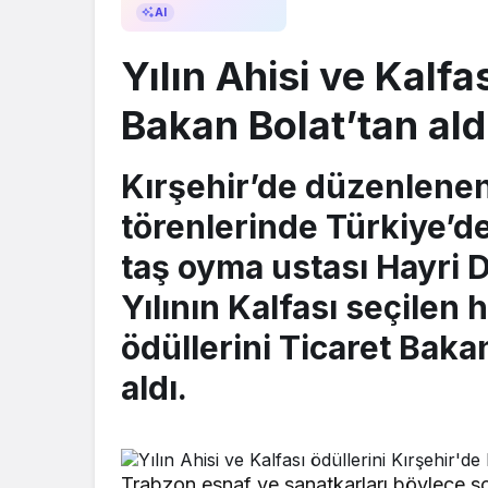
AI ile Özetle
AI
Yılın Ahisi ve Kalfa
Bakan Bolat’tan ald
Kırşehir’de düzenlenen 
törenlerinde Türkiye’de
taş oyma ustası Hayri 
Yılının Kalfası seçilen
ödüllerini Ticaret Bakan
aldı.
Trabzon esnaf ve sanatkarları böylece so