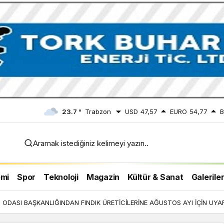
23.7 °
Trabzon
USD
47,57
EURO
54,77
B
Aramak istediğiniz kelimeyi yazın..
 İÇİN
mi
Spor
Teknoloji
Magazin
Kültür & Sanat
Galerile
ODASI BAŞKANLIĞINDAN FINDIK ÜRETİCİLERİNE AĞUSTOS AYI İÇİN UYAR