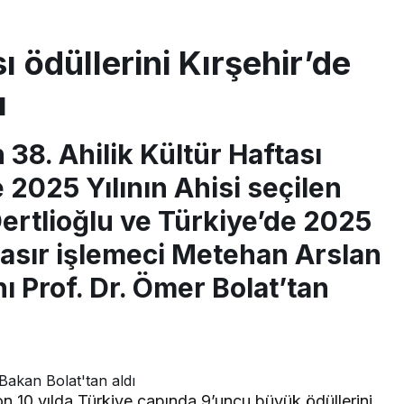
sı ödüllerini Kırşehir’de
ı
38. Ahilik Kültür Haftası
 2025 Yılının Ahisi seçilen
Dertlioğlu ve Türkiye’de 2025
 hasır işlemeci Metehan Arslan
ı Prof. Dr. Ömer Bolat’tan
n 10 yılda Türkiye çapında 9’uncu büyük ödüllerini