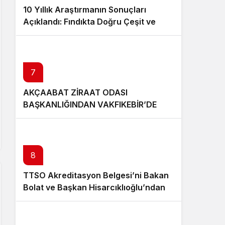
10 Yıllık Araştırmanın Sonuçları
Açıklandı: Fındıkta Doğru Çeşit ve
Rakım Belirlendi
7
AKÇAABAT ZİRAAT ODASI
BAŞKANLIĞINDAN VAKFIKEBİR’DE
FINDIKTA BAHÇE GÜNÜ ETKİNLİĞİNE
KATILIM
8
TTSO Akreditasyon Belgesi’ni Bakan
Bolat ve Başkan Hisarcıklıoğlu’ndan
aldı