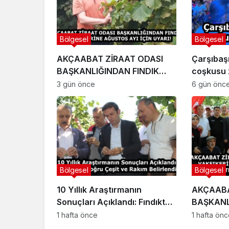
Bölgesel
Bölgesel
AKÇAABAT ZİRAAT ODASI
Çarşıbaşı
BAŞKANLIĞINDAN FINDIK
coşkusu z
ÜRETİCİLERİNE AĞUSTOS AYI
3 gün önce
6 gün önc
İÇİN UYARI!
Bölgesel
Bölgesel
10 Yıllık Araştırmanın
AKÇAABA
Sonuçları Açıklandı: Fındıkta
BAŞKANL
Doğru Çeşit ve Rakım
VAKFIKEB
1 hafta önce
1 hafta ön
Belirlendi
BAHÇE G