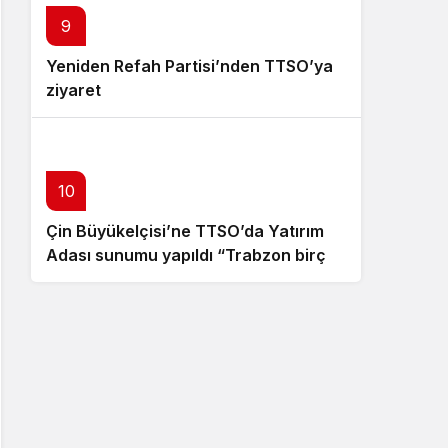
9
Yeniden Refah Partisi’nden TTSO’ya
ziyaret
10
Çin Büyükelçisi’ne TTSO’da Yatırım
Adası sunumu yapıldı “Trabzon birçok
açıdan avantajlı bir konumda
bulunuyor”