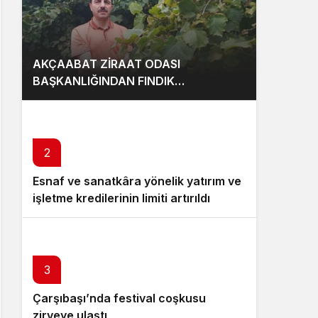
AKÇAABAT ZİRAAT ODASI
BAŞKANLIĞINDAN FINDIK
ÜRETİCİLERİNE AĞUSTOS AYI İÇİN
UYARI!
2
Esnaf ve sanatkâra yönelik yatırım ve
işletme kredilerinin limiti artırıldı
3
Çarşıbaşı’nda festival coşkusu
zirveye ulaştı