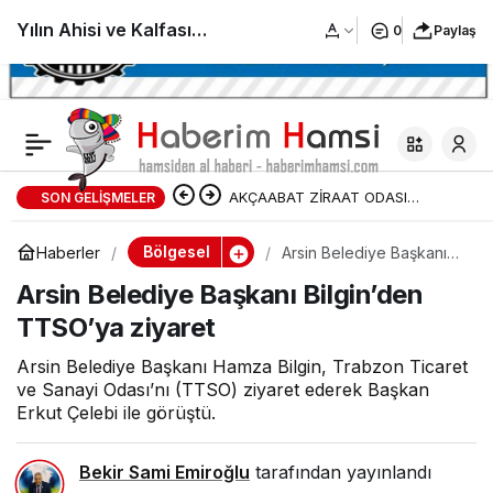
Yılın Ahisi ve Kalfası
0
Paylaş
ödüllerini Kırşehir’de
Bakan Bolat’tan aldı
AKÇAABAT ZİRAAT ODASI
SON GELIŞMELER
BAŞKANLIĞINDAN FINDIK
Bölgesel
Haberler
Arsin Belediye Başkanı
Bilgin’den TTSO’ya
ÜRETİCİLERİNE AĞUSTOS AYI İÇİN
Arsin Belediye Başkanı Bilgin’den
ziyaret
TTSO’ya ziyaret
UYARI!
Arsin Belediye Başkanı Hamza Bilgin, Trabzon Ticaret
ve Sanayi Odası’nı (TTSO) ziyaret ederek Başkan
Erkut Çelebi ile görüştü.
Bekir Sami Emiroğlu
tarafından yayınlandı