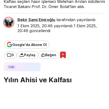
Kalfası seçilen hasır işlemeci Metehan Arslan ödüllerini
Ticaret Bakanı Prof. Dr. Ömer Bolat’tan aldı.
Bekir Sami Emiroğlu
tarafından yayınlandı
1 Ekim 2025, 20:46
yayınlandı
1 Ekim 2025,
20:46
güncellendi
Google'da Abone Ol
0
Paylaş
Beğen
AI ile Özetle
AI
Yılın Ahisi ve Kalfası
ödüllerini Kırşehir’de Bakan
Bolat’tan aldı
Kırşehir’de düzenlenen 38. Ahilik