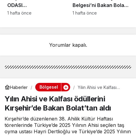
ODASI
Belgesi’ni Bakan Bolat
BAŞKANLIĞINDAN
ve Başkan
1 hafta önce
1 hafta önce
VAKFIKEBİR’DE
Hisarcıklıoğlu’ndan aldı
FINDIKTA BAHÇE GÜNÜ
ETKİNLİĞİNE KATILIM
Yorumlar kapalı.
Bölgesel
Haberler
Yılın Ahisi ve Kalfası
ödüllerini Kırşehir’de
Yılın Ahisi ve Kalfası ödüllerini
Bakan Bolat’tan aldı
Kırşehir’de Bakan Bolat’tan aldı
Kırşehir’de düzenlenen 38. Ahilik Kültür Haftası
törenlerinde Türkiye’de 2025 Yılının Ahisi seçilen taş
oyma ustası Hayri Dertlioğlu ve Türkiye’de 2025 Yılının