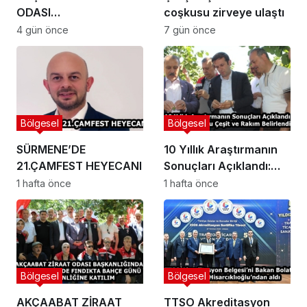
ODASI
coşkusu zirveye ulaştı
BAŞKANLIĞINDAN
4 gün önce
7 gün önce
FINDIK ÜRETİCİLERİNE
AĞUSTOS AYI İÇİN
UYARI!
Bölgesel
Bölgesel
SÜRMENE’DE
10 Yıllık Araştırmanın
21.ÇAMFEST HEYECANI
Sonuçları Açıklandı:
Fındıkta Doğru Çeşit ve
1 hafta önce
1 hafta önce
Rakım Belirlendi
Bölgesel
Bölgesel
AKÇAABAT ZİRAAT
TTSO Akreditasyon