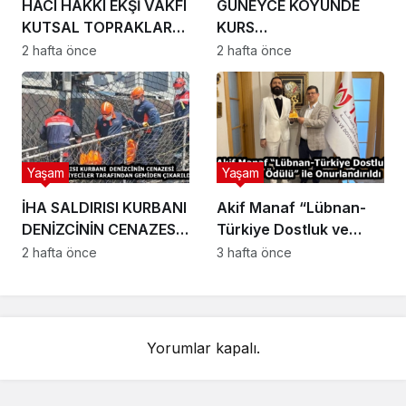
HACI HAKKI EKŞİ VAKFI
GÜNEYCE KÖYÜNDE
KUTSAL TOPRAKLARA
KURS
70 KİŞİ GÖNDERDİ
ÖĞRENCİLERİNDEN
2 hafta önce
2 hafta önce
ÖRNEK DAVRANIŞ
KUR’AN KURSU
ÖĞRENCİLERİ MINTIKA
TEMİZLİĞİNDE
Yaşam
Yaşam
İHA SALDIRISI KURBANI
Akif Manaf “Lübnan-
DENİZCİNİN CENAZESİ
Türkiye Dostluk ve
TRABZON’DA
Barış Ödülü” ile
2 hafta önce
3 hafta önce
İTFAİYECİLER
Onurlandırıldı
TARAFINDAN GEMİDEN
ÇIKARILDI
Yorumlar kapalı.