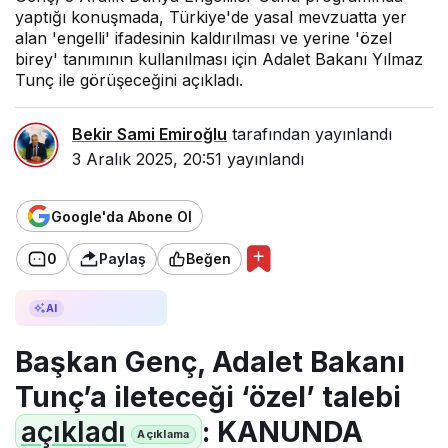
yaptığı konuşmada, Türkiye'de yasal mevzuatta yer
alan 'engelli' ifadesinin kaldırılması ve yerine 'özel
birey' tanımının kullanılması için Adalet Bakanı Yılmaz
Tunç ile görüşeceğini açıkladı.
Bekir Sami Emiroğlu
tarafından yayınlandı
3 Aralık 2025, 20:51
yayınlandı
Google'da Abone Ol
0
Paylaş
Beğen
AI ile Özetle
AI
Başkan Genç, Adalet Bakanı
Tunç’a ileteceği ‘özel’ talebi
açıkladı
: KANUNDA