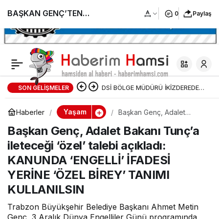
BAŞKAN GENÇ’TEN
0
Paylaş
ENGELLİLER GÜNÜ
MESAJI
DSİ BÖLGE MÜDÜRÜ İKİZDEREDE
SON GELIŞMELER
DSİ TARAFINDAN YAPILAN
Yaşam
Haberler
Başkan Genç, Adalet
Bakanı Tunç’a ileteceği
TAŞKIN KORUMA ÇALIŞMALARI
Başkan Genç, Adalet Bakanı Tunç’a
‘özel’ talebi açıkladı:
KANUNDA ‘ENGELLİ’
ileteceği ‘özel’ talebi açıkladı:
İFADESİ YERİNE ‘ÖZEL
DEVAM EDİYOR
BİREY’ TANIMI KULLANILSIN
KANUNDA ‘ENGELLİ’ İFADESİ
YERİNE ‘ÖZEL BİREY’ TANIMI
KULLANILSIN
Trabzon Büyükşehir Belediye Başkanı Ahmet Metin
Genç, 3 Aralık Dünya Engelliler Günü programında