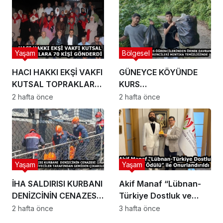
Ailelerinin Mutlu Günü
Yaşam
Bölgesel
HACI HAKKI EKŞİ VAKFI
GÜNEYCE KÖYÜNDE
KUTSAL TOPRAKLARA
KURS
70 KİŞİ GÖNDERDİ
ÖĞRENCİLERİNDEN
2 hafta önce
2 hafta önce
ÖRNEK DAVRANIŞ
KUR’AN KURSU
ÖĞRENCİLERİ MINTIKA
TEMİZLİĞİNDE
Yaşam
Yaşam
İHA SALDIRISI KURBANI
Akif Manaf “Lübnan-
DENİZCİNİN CENAZESİ
Türkiye Dostluk ve
TRABZON’DA
Barış Ödülü” ile
2 hafta önce
3 hafta önce
İTFAİYECİLER
Onurlandırıldı