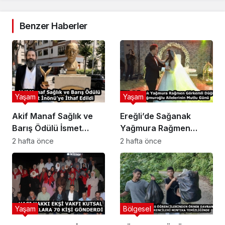
Benzer Haberler
Yaşam
Yaşam
Akif Manaf Sağlık ve
Ereğli’de Sağanak
Barış Ödülü İsmet
Yağmura Rağmen
İnönü’ye İthaf Edildi
Görkemli Düğün: Köse
2 hafta önce
2 hafta önce
ve Yağmuroğlu
Ailelerinin Mutlu Günü
Yaşam
Bölgesel