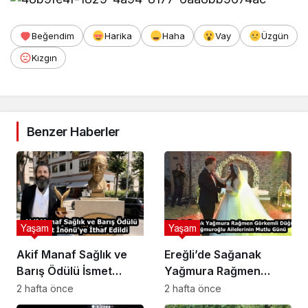
Beğendim
Harika
Haha
Vay
Üzgün
Kızgın
Benzer Haberler
Yaşam
Yaşam
Akif Manaf Sağlık ve
Ereğli’de Sağanak
Barış Ödülü İsmet
Yağmura Rağmen
İnönü’ye İthaf Edildi
Görkemli Düğün: Köse
2 hafta önce
2 hafta önce
ve Yağmuroğlu