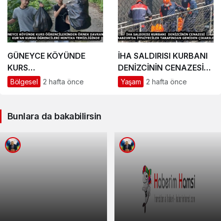
GÜNEYCE KÖYÜNDE
İHA SALDIRISI KURBANI
KURS
DENİZCİNİN CENAZESİ
ÖĞRENCİLERİNDEN
TRABZON’DA
Bölgesel
2 hafta önce
Yaşam
2 hafta önce
ÖRNEK DAVRANIŞ
İTFAİYECİLER
KUR’AN KURSU
TARAFINDAN GEMİDEN
ÖĞRENCİLERİ MINTIKA
ÇIKARILDI
Bunlara da bakabilirsin
TEMİZLİĞİNDE