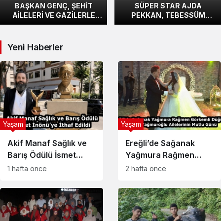
BAŞKAN GENÇ, ŞEHİT
SÜPER STAR AJDA
AİLELERİ VE GAZİLERLE
PEKKAN, TEBESSÜM
İFTAR SOFRASINDA
KAHVESİ’NİN YILDIZI
BULUŞTU
DOWN SENDROMLU
GENÇLERLE BULUŞTU
Yeni Haberler
Yaşam
Yaşam
Akif Manaf Sağlık ve
Ereğli’de Sağanak
Barış Ödülü İsmet
Yağmura Rağmen
İnönü’ye İthaf Edildi
Görkemli Düğün: Köse
1 hafta önce
2 hafta önce
ve Yağmuroğlu
Ailelerinin Mutlu Günü