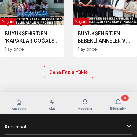
Yaşam
Yaşam
BÜYÜKŞEHİR’DEN
BÜYÜKŞEHİR’DEN
‘KAPAKLAR ÇOĞALSIN
BEBEKLİ ANNELER VE
ENGELLER AZALSIN’
ÖZEL BİREYLER İÇİN
1 ay önce
1 ay önce
PROJESİ
YENİ HİZMET NOKTASI
Daha Fazla Yükle
0
Anasayfa
Akış
Hesabım
Bildirimler
Kurumsal