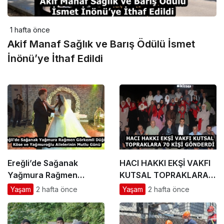
1 hafta önce
Akif Manaf Sağlık ve Barış Ödülü İsmet
İnönü’ye İthaf Edildi
Ereğli’de Sağanak
HACI HAKKI EKŞİ VAKFI
Yağmura Rağmen
KUTSAL TOPRAKLARA
Görkemli Düğün: Köse
70 KİŞİ GÖNDERDİ
Yaşam
2 hafta önce
Yaşam
2 hafta önce
ve Yağmuroğlu
Ailelerinin Mutlu Günü