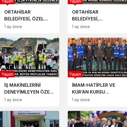
Yaşam
Yaşam
ORTAHİSAR
ORTAHİSAR
BELEDİYESİ, ÖZEL
BELEDİYESİ,
ÇOCUKLAR İÇİN
HUZUREVİNDE MORAL
1 ay önce
1 ay önce
ETKİNLİK DÜZENLEDİ
KONSERİ DÜZENLEDİ
Yaşam
Yaşam
İŞ MAKİNELERİNİ
İMAM-HATİPLER VE
DENEYİMLEYEN ÖZEL
KUR’AN KURSU
ÇOCUKLAR, BÜYÜK
ÖĞRETİCİLERİ AFAD
1 ay önce
1 ay önce
MUTLULUK YAŞADI
AKREDİTASYON
SÜRECİNE HAZIR HALE
GELDİ