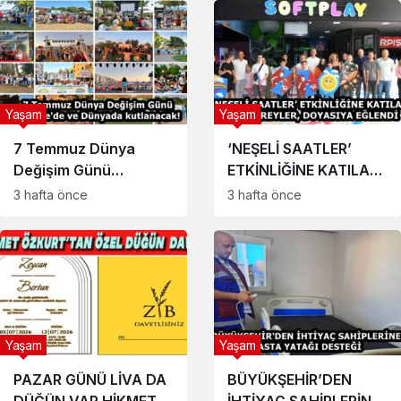
İTFAİYECİLER
TARAFINDAN
GEMİDEN ÇIKARILDI
Yaşam
Yaşam
7 Temmuz Dünya
‘NEŞELİ SAATLER’
Değişim Günü
ETKİNLİĞİNE KATILAN
Türkiye’de ve
ÖZEL BİREYLER,
3 hafta önce
3 hafta önce
Dünyada kutlanacak!
DOYASIYA EĞLENDİ
Yaşam
Yaşam
PAZAR GÜNÜ LİVA DA
BÜYÜKŞEHİR’DEN
DÜĞÜN VAR HİKMET
İHTİYAÇ SAHİPLERİNE