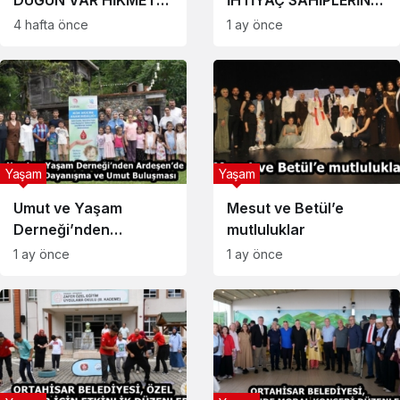
ÖZKURT’TAN DÜĞÜNE
HASTA YATAĞI
4 hafta önce
1 ay önce
DAVET
DESTEĞİ
Yaşam
Yaşam
Umut ve Yaşam
Mesut ve Betül’e
Derneği’nden
mutluluklar
Ardeşen’de Doğa,
1 ay önce
1 ay önce
Dayanışma ve Umut
Buluşması