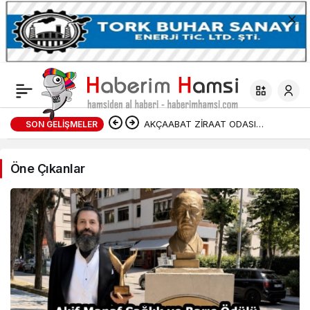
AKÇAABAT ZİRAAT ODASI
SON GELIŞMELER
Yaşam
BAŞKANLIĞINDAN FINDIK
Haberleri
Öne Çıkanlar
ÜRETİCİLERİNE AĞUSTOS AYI İÇİN
UYARI!