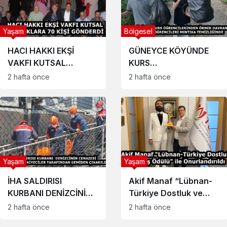
Yaşam
Bölgesel
HACI HAKKI EKŞİ
GÜNEYCE KÖYÜNDE
VAKFI KUTSAL
KURS
TOPRAKLARA 70 KİŞİ
ÖĞRENCİLERİNDEN
2 hafta önce
2 hafta önce
GÖNDERDİ
ÖRNEK DAVRANIŞ
KUR’AN KURSU
ÖĞRENCİLERİ MINTIKA
TEMİZLİĞİNDE
Yaşam
Yaşam
İHA SALDIRISI
Akif Manaf “Lübnan-
KURBANI DENİZCİNİN
Türkiye Dostluk ve
CENAZESİ
Barış Ödülü” ile
2 hafta önce
2 hafta önce
TRABZON’DA
Onurlandırıldı