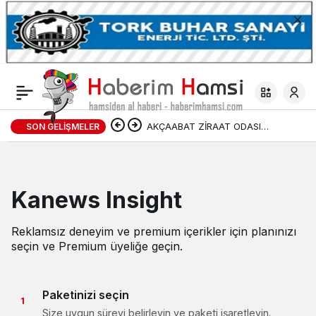
AKÇAABAT ZİRAAT ODASI
SON GELIŞMELER
BAŞKANLIĞINDAN FINDIK
ÜRETİCİLERİNE AĞUSTOS AYI İÇİN
Kanews Insight
UYARI!
Reklamsız deneyim ve premium içerikler için planınızı
seçin ve Premium üyeliğe geçin.
Paketinizi seçin
1
Size uygun süreyi belirleyin ve paketi işaretleyin.