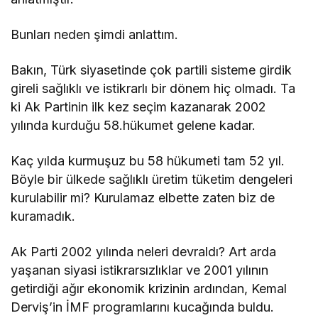
" İSPANYA MAÇI ÜZERİNE BİR ANALİZ"
Bunları neden şimdi anlattım.
Ibrahim Hakki Emiroglu
Bakın, Türk siyasetinde çok partili sisteme girdik
"YENİ PARTİ."
gireli sağlıklı ve istikrarlı bir dönem hiç olmadı. Ta
ki Ak Partinin ilk kez seçim kazanarak 2002
yılında kurduğu 58.hükumet gelene kadar.
Kaç yılda kurmuşuz bu 58 hükumeti tam 52 yıl.
Böyle bir ülkede sağlıklı üretim tüketim dengeleri
kurulabilir mi? Kurulamaz elbette zaten biz de
kuramadık.
Ak Parti 2002 yılında neleri devraldı? Art arda
yaşanan siyasi istikrarsızlıklar ve 2001 yılının
getirdiği ağır ekonomik krizinin ardından, Kemal
Derviş’in İMF programlarını kucağında buldu.