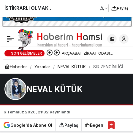
İSTİKRARLI OLMAK
Paylaş
YÖNETİMDE BÜYÜK
AVANTAJDIR
AKÇAABAT ZİRAAT ODASI
SON GELIŞMELER
BAŞKANLIĞINDAN FINDIK
Haberler
Yazarlar
NEVAL KÜTÜK
SIR ZENGİNLİĞİ
ÜRETİCİLERİNE AĞUSTOS AYI İÇİN
UYARI!
NEVAL KÜTÜK
6 Temmuz 2026, 21:32
yayınlandı
Google'da Abone Ol
Paylaş
Beğen