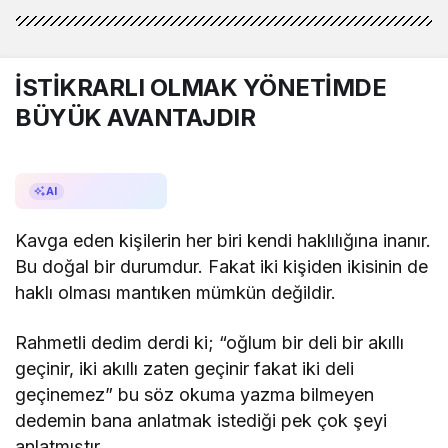
MEHMET SADULLAH SAĞLAM
"İSTİKRARLI OLMAK YÖNETİMDE
BÜYÜK AVANTAJDIR "
İSTİKRARLI OLMAK YÖNETİMDE
BÜYÜK AVANTAJDIR
Ibrahim Hakki Emiroglu
"Kahramanlar böyle doğar."
AI ile Özetle
AI
OSMAN KARAGÜZEL
Kavga eden kişilerin her biri kendi haklılığına inanır.
" FENERLE DÜRÜST İNSAN ARAMAK "
Bu doğal bir durumdur. Fakat iki kişiden ikisinin de
haklı olması mantıken mümkün değildir.
Cemal Yıldız
Rahmetli dedim derdi ki; “oğlum bir deli bir akıllı
"UNUTULAN GAZZE’DE DRAM
geçinir, iki akıllı zaten geçinir fakat iki deli
BİTMİYOR"
geçinemez” bu söz okuma yazma bilmeyen
dedemin bana anlatmak istediği pek çok şeyi
OSMAN KARAGÜZEL
anlatmıştır.