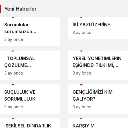
Yeni Haberler
Köşe Yazıları
Köşe Yazıları
Sorumlular
İKİ YAZI ÜZERİNE
sorumsuzca
3 ay önce
konuşamazlar.
3 ay önce
Köşe Yazıları
Köşe Yazıları
TOPLUMSAL
YEREL YÖNETİMLERİN
ÇÖZÜLME
EŞİĞİNDE: TİLKİ Mİ,
KISKACINDA DOĞU,
KİRPİ Mİ?
3 ay önce
3 ay önce
BATI VE TÜRKİYE
Köşe Yazıları
Köşe Yazıları
SUÇLULUK VE
GENÇLİĞİMİZİ KİM
SORUMLULUK
ÇALIYOR?
3 ay önce
3 ay önce
Köşe Yazıları
Köşe Yazıları
ŞEKİLSEL DİNDARLIK
KARŞIYIM