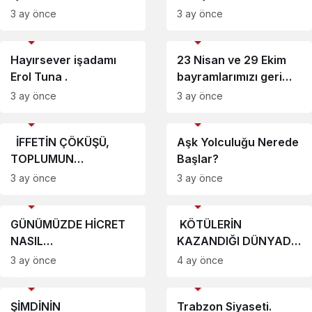
3 ay önce
3 ay önce
Köşe Yazıları
Köşe Yazıları
Hayırsever işadamı
23 Nisan ve 29 Ekim
Erol Tuna .
bayramlarımızı geri
verin.
3 ay önce
3 ay önce
Köşe Yazıları
Köşe Yazıları
İFFETİN ÇÖKÜŞÜ,
Aşk Yolculuğu Nerede
TOPLUMUN
Başlar?
ÇÖKÜŞÜDÜR
3 ay önce
3 ay önce
Köşe Yazıları
Köşe Yazıları
GÜNÜMÜZDE HİCRET
KÖTÜLERİN
NASIL
KAZANDIĞI DÜNYADA
ANLAŞILMALIDIR
AHLAK ARAMAK
3 ay önce
4 ay önce
Köşe Yazıları
Köşe Yazıları
ŞİMDİNİN
Trabzon Siyaseti.