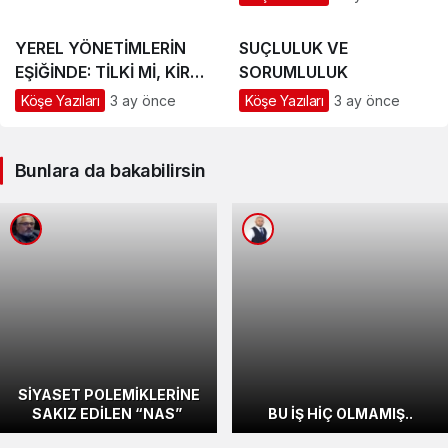
YEREL YÖNETİMLERİN
SUÇLULUK VE
EŞİĞİNDE: TİLKİ Mİ, KİRPİ
SORUMLULUK
Mİ?
Köşe Yazıları
3 ay önce
Köşe Yazıları
3 ay önce
Bunlara da bakabilirsin
SİYASET POLEMİKLERİNE
SAKIZ EDİLEN “NAS”
BU İŞ HİÇ OLMAMIŞ..