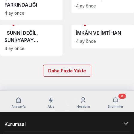
FARKINDALIĞI
4 ay önce
4 ay önce
Köşe Yazıları
Köşe Yazıları
SÜNNİ DEĞİL,
İMKÂN VE İMTİHAN
SUNİ/YAPAY
4 ay önce
MEZHEPÇİLER
4 ay önce
Daha Fazla Yükle
0
Anasayfa
Akış
Hesabım
Bildirimler
Kurumsal