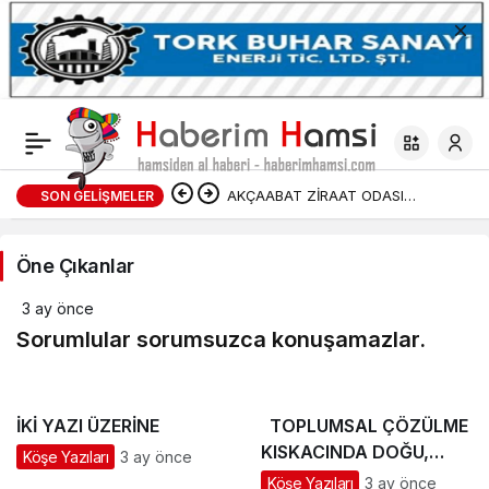
AKÇAABAT ZİRAAT ODASI
SON GELIŞMELER
Köşe
BAŞKANLIĞINDAN FINDIK
Yazıları
Öne Çıkanlar
ÜRETİCİLERİNE AĞUSTOS AYI İÇİN
Haberleri
3 ay önce
UYARI!
Sorumlular sorumsuzca konuşamazlar.
İKİ YAZI ÜZERİNE
TOPLUMSAL ÇÖZÜLME
KISKACINDA DOĞU,
Köşe Yazıları
3 ay önce
BATI VE TÜRKİYE
Köşe Yazıları
3 ay önce