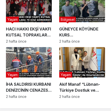
Yaşam
Bölgesel
HACI HAKKI EKŞİ VAKFI
GÜNEYCE KÖYÜNDE
KUTSAL TOPRAKLARA
KURS
70 KİŞİ GÖNDERDİ
ÖĞRENCİLERİNDEN
2 hafta önce
2 hafta önce
ÖRNEK DAVRANIŞ
KUR’AN KURSU
ÖĞRENCİLERİ MINTIKA
TEMİZLİĞİNDE
Yaşam
Yaşam
İHA SALDIRISI KURBANI
Akif Manaf “Lübnan-
DENİZCİNİN CENAZESİ
Türkiye Dostluk ve
TRABZON’DA
Barış Ödülü” ile
2 hafta önce
2 hafta önce
İTFAİYECİLER
Onurlandırıldı
TARAFINDAN GEMİDEN