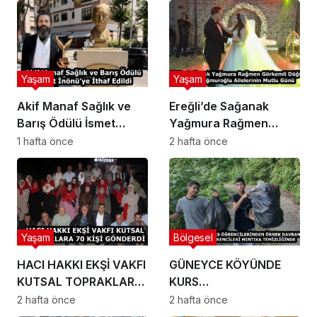
Yaşam
Yaşam
Akif Manaf Sağlık ve
Ereğli’de Sağanak
Barış Ödülü İsmet
Yağmura Rağmen
İnönü’ye İthaf Edildi
Görkemli Düğün: Köse
1 hafta önce
2 hafta önce
ve Yağmuroğlu
Ailelerinin Mutlu Günü
Yaşam
Bölgesel
HACI HAKKI EKŞİ VAKFI
GÜNEYCE KÖYÜNDE
KUTSAL TOPRAKLARA
KURS
70 KİŞİ GÖNDERDİ
ÖĞRENCİLERİNDEN
2 hafta önce
2 hafta önce
ÖRNEK DAVRANIŞ