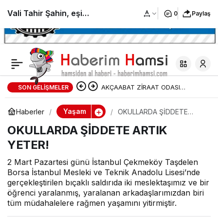
Vali Tahir Şahin, eşi
0
Paylaş
Cansel Şahin Köşk
Huzurevini ziyaret etti
AKÇAABAT ZİRAAT ODASI
SON GELIŞMELER
BAŞKANLIĞINDAN FINDIK
Yaşam
Haberler
OKULLARDA ŞİDDETE
ARTIK YETER!
ÜRETİCİLERİNE AĞUSTOS AYI İÇİN
OKULLARDA ŞİDDETE ARTIK
YETER!
UYARI!
2 Mart Pazartesi günü İstanbul Çekmeköy Taşdelen
Borsa İstanbul Mesleki ve Teknik Anadolu Lisesi’nde
gerçekleştirilen bıçaklı saldırıda iki meslektaşımız ve bir
öğrenci yaralanmış, yaralanan arkadaşlarımızdan biri
tüm müdahalelere rağmen yaşamını yitirmiştir.