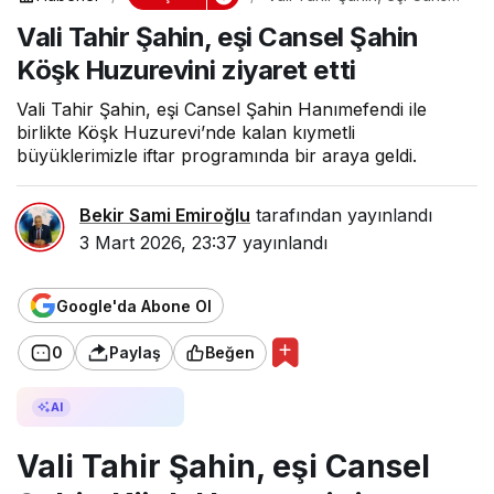
Şahin Köşk Huzurevini
Vali Tahir Şahin, eşi Cansel Şahin
ziyaret etti
Köşk Huzurevini ziyaret etti
Vali Tahir Şahin, eşi Cansel Şahin Hanımefendi ile
birlikte Köşk Huzurevi’nde kalan kıymetli
büyüklerimizle iftar programında bir araya geldi.
Bekir Sami Emiroğlu
tarafından yayınlandı
3 Mart 2026, 23:37
yayınlandı
Google'da Abone Ol
0
Paylaş
Beğen
AI ile Özetle
AI
Vali Tahir Şahin, eşi Cansel