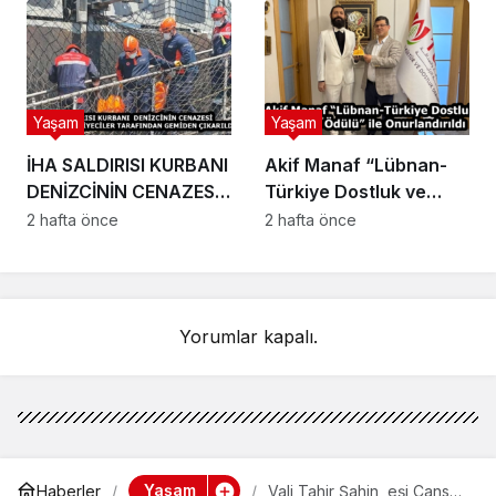
KUR’AN KURSU
ÖĞRENCİLERİ MINTIKA
TEMİZLİĞİNDE
Yaşam
Yaşam
İHA SALDIRISI KURBANI
Akif Manaf “Lübnan-
DENİZCİNİN CENAZESİ
Türkiye Dostluk ve
TRABZON’DA
Barış Ödülü” ile
2 hafta önce
2 hafta önce
İTFAİYECİLER
Onurlandırıldı
TARAFINDAN GEMİDEN
ÇIKARILDI
Yorumlar kapalı.
Yaşam
Haberler
Vali Tahir Şahin, eşi Cansel