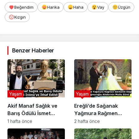
Beğendim
Harika
Haha
Vay
Üzgün
Kızgın
Benzer Haberler
Yaşam
Yaşam
Akif Manaf Sağlık ve
Ereğli’de Sağanak
Barış Ödülü İsmet
Yağmura Rağmen
İnönü’ye İthaf Edildi
Görkemli Düğün: Köse
1 hafta önce
2 hafta önce
ve Yağmuroğlu
Ailelerinin Mutlu Günü