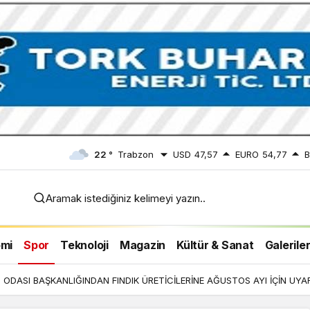
22 °
Trabzon
USD
47,57
EURO
54,77
B
Aramak istediğiniz kelimeyi yazın..
 İÇİN
mi
Spor
Teknoloji
Magazin
Kültür & Sanat
Galerile
ODASI BAŞKANLIĞINDAN FINDIK ÜRETİCİLERİNE AĞUSTOS AYI İÇİN UYAR