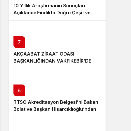
10 Yıllık Araştırmanın Sonuçları
Açıklandı: Fındıkta Doğru Çeşit ve
Rakım Belirlendi
7
AKÇAABAT ZİRAAT ODASI
BAŞKANLIĞINDAN VAKFIKEBİR’DE
FINDIKTA BAHÇE GÜNÜ ETKİNLİĞİNE
KATILIM
8
TTSO Akreditasyon Belgesi’ni Bakan
Bolat ve Başkan Hisarcıklıoğlu’ndan
aldı