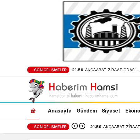
21:59
AKÇAABAT ZİRAAT ODASI
SON GELIŞMELER
BAŞKANLIĞINDAN FINDIK
ÜRETİCİLERİNE AĞUSTOS AYI
UYARI!
Anasayfa
Gündem
Siyaset
Ekono
21:59
AKÇAABAT ZİRAAT 
SON GELIŞMELER