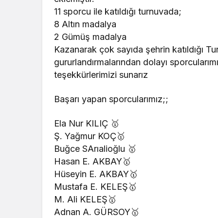
11 sporcu ile katıldığı turnuvada;
8 Altın madalya
2 Gümüş madalya
Kazanarak çok sayıda şehrin katıldığı T
gururlandırmalarından dolayı sporcular
teşekkürlerimizi sunarız
Başarı yapan sporcularımız;;
Ela Nur KILIÇ 🥇
Ş. Yağmur KOÇ🥇
Buğce SArıalioğlu 🥇
Hasan E. AKBAY🥇
Hüseyin E. AKBAY🥇
Mustafa E. KELEŞ🥇
M. Ali KELEŞ🥇
Adnan A. GÜRSOY🥇