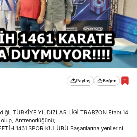
Paylaş
Beğen
lediği; TÜRKİYE YILDIZLAR LİGİ TRABZON Etabı 14
ış olup, Antrenörlüğünü;
TİH 1461 SPOR KULÜBÜ Başarılarına yenilerini