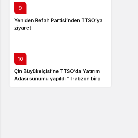
9
Yeniden Refah Partisi’nden TTSO’ya
ziyaret
10
Çin Büyükelçisi’ne TTSO’da Yatırım
Adası sunumu yapıldı “Trabzon birçok
açıdan avantajlı bir konumda
bulunuyor”