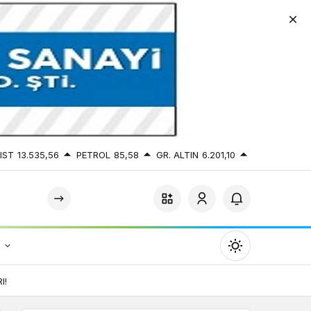
IST
13.535,56
PETROL
85,58
GR. ALTIN
6.201,10
r
Mod
değiştir
I!