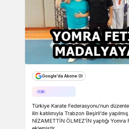
Google'da Abone Ol
AI ile Özetle
AI
Türkiye Karate Federasyonu’nun düzen
ilin katılımıyla Trabzon Beşirli’de yapılm
NİZAMETTİN ÖLMEZ’İN yaptığı Yomra FE
eklemiştir.