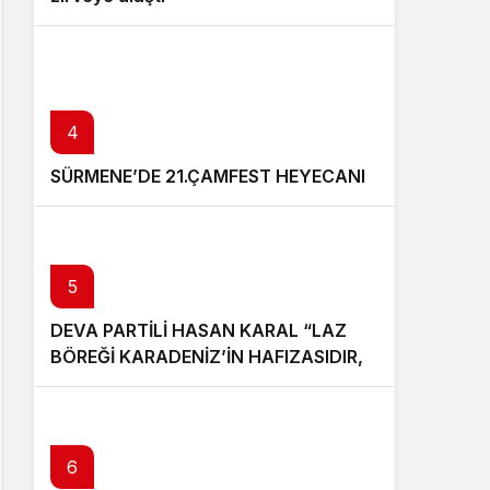
4
SÜRMENE’DE 21.ÇAMFEST HEYECANI
5
DEVA PARTİLİ HASAN KARAL “LAZ
BÖREĞİ KARADENİZ’İN HAFIZASIDIR,
KİMLİĞİ DEĞİŞTİRİLEMEZ”
6