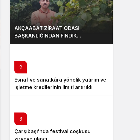
AKÇAABAT ZİRAAT ODASI
BAŞKANLIĞINDAN FINDIK
ÜRETİCİLERİNE AĞUSTOS AYI İÇİN
UYARI!
2
Esnaf ve sanatkâra yönelik yatırım ve
işletme kredilerinin limiti artırıldı
3
Çarşıbaşı’nda festival coşkusu
zirveye ulaştı