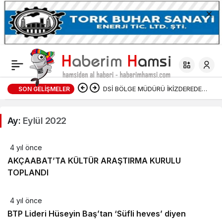
DSİ BÖLGE MÜDÜRÜ İKİZDEREDE
SON GELIŞMELER
DSİ TARAFINDAN YAPILAN
Ay:
Eylül 2022
TAŞKIN KORUMA ÇALIŞMALARI
4 yıl önce
DEVAM EDİYOR
AKÇAABAT’TA KÜLTÜR ARAŞTIRMA KURULU
TOPLANDI
4 yıl önce
BTP Lideri Hüseyin Baş’tan ‘Süfli heves’ diyen