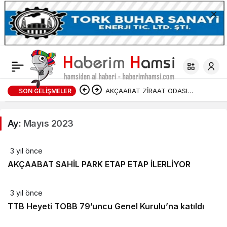
AKÇAABAT ZİRAAT ODASI
SON GELIŞMELER
BAŞKANLIĞINDAN FINDIK
Ay:
Mayıs 2023
ÜRETİCİLERİNE AĞUSTOS AYI İÇİN
3 yıl önce
UYARI!
AKÇAABAT SAHİL PARK ETAP ETAP İLERLİYOR
3 yıl önce
TTB Heyeti TOBB 79’uncu Genel Kurulu’na katıldı