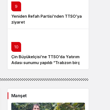
9
Yeniden Refah Partisi’nden TTSO’ya
ziyaret
10
Çin Büyükelçisi’ne TTSO’da Yatırım
Adası sunumu yapıldı “Trabzon birçok
açıdan avantajlı bir konumda
bulunuyor”
Manşet