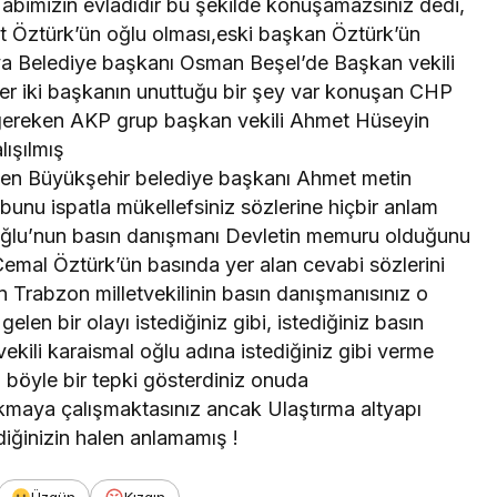
i abimizin evladıdır bu şekilde konuşamazsınız dedi,
Öztürk’ün oğlu olması,eski başkan Öztürk’ün
nya Belediye başkanı Osman Beşel’de Başkan vekili
 her iki başkanın unuttuğu bir şey var konuşan CHP
 gereken AKP grup başkan vekili Ahmet Hüseyin
lışılmış
neten Büyükşehir belediye başkanı Ahmet metin
bunu ispatla mükellefsiniz sözlerine hiçbir anlam
l oğlu’nun basın danışmanı Devletin memuru olduğunu
emal Öztürk’ün basında yer alan cevabi sözlerini
n Trabzon milletvekilinin basın danışmanısınız o
len bir olayı istediğiniz gibi, istediğiniz basın
ekili karaismal oğlu adına istediğiniz gibi verme
 böyle bir tepki gösterdiniz onuda
kmaya çalışmaktasınız ancak Ulaştırma altyapı
ğinizin halen anlamamış !