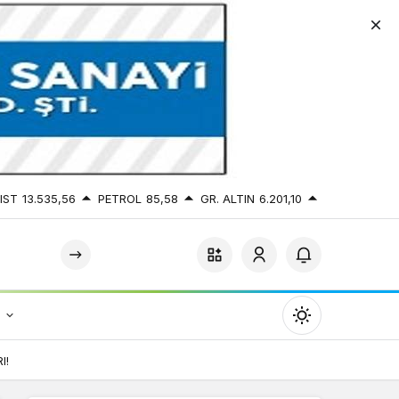
IST
13.535,56
PETROL
85,58
GR. ALTIN
6.201,10
r
Mod
değiştir
I!