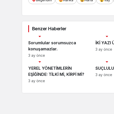
Beğendim
Harika
Haha
Vay
Benzer Haberler
Köşe Yazıları
Köşe Yazıla
Sorumlular sorumsuzca
İKİ YAZI
konuşamazlar.
3 ay önce
3 ay önce
Köşe Yazıları
Köşe Yazıla
YEREL YÖNETİMLERİN
SUÇLULU
EŞİĞİNDE: TİLKİ Mİ, KİRPİ Mİ?
3 ay önce
3 ay önce