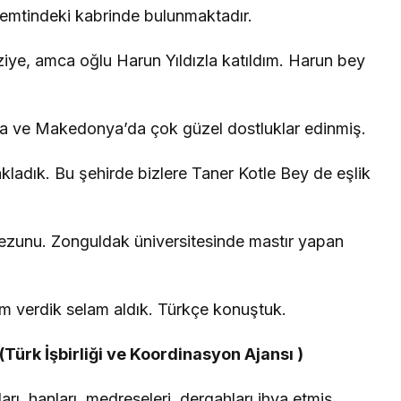
emtindeki kabrinde bulunmaktadır.
ye, amca oğlu Harun Yıldızla katıldım. Harun bey
ova ve Makedonya’da çok güzel dostluklar edinmiş.
ladık. Bu şehirde bizlere Taner Kotle Bey de eşlik
ezunu. Zonguldak üniversitesinde mastır yapan
am verdik selam aldık. Türkçe konuştuk.
Türk İşbirliği ve Koordinasyon Ajansı )
arı, hanları, medreseleri, dergahları ihya etmiş.