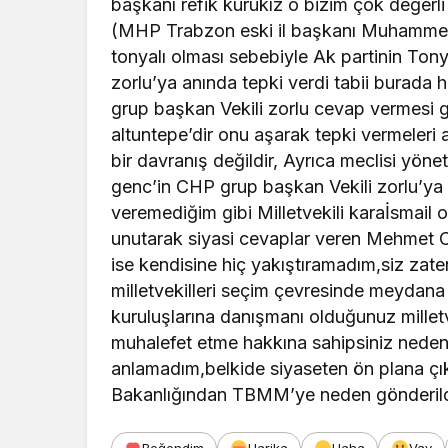
başkanı refik kurukız o bizim çok değerl
(MHP Trabzon eski il başkanı Muhammet 
tonyalı olması sebebiyle Ak partinin To
zorlu’ya anında tepki verdi tabii burada
grup başkan Vekili zorlu cevap vermesi
altuntepe’dir onu aşarak tepki vermeleri a
bir davranış değildir, Ayrıca meclisi yö
genc’in CHP grup başkan Vekili zorlu’ya 
veremediğim gibi Milletvekili karaİsmai
unutarak siyasi cevaplar veren Mehmet C
ise kendisine hiç yakıştıramadım,siz zate
milletvekilleri seçim çevresinde meydana ge
kuruluşlarına danışmanı olduğunuz milletv
muhalefet etme hakkına sahipsiniz neden
anlamadım,belkide siyaseten ön plana çı
Bakanlığından TBMM’ye neden gönderildi