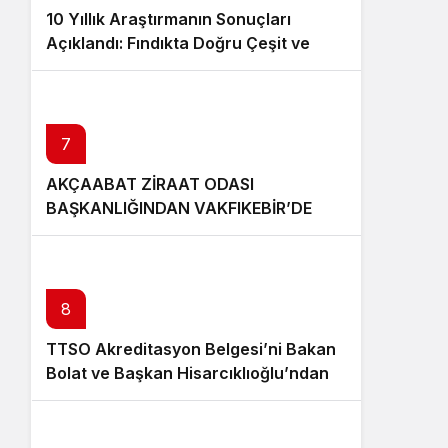
10 Yıllık Araştırmanın Sonuçları
Açıklandı: Fındıkta Doğru Çeşit ve
Rakım Belirlendi
7
AKÇAABAT ZİRAAT ODASI
BAŞKANLIĞINDAN VAKFIKEBİR’DE
FINDIKTA BAHÇE GÜNÜ ETKİNLİĞİNE
KATILIM
8
TTSO Akreditasyon Belgesi’ni Bakan
Bolat ve Başkan Hisarcıklıoğlu’ndan
aldı