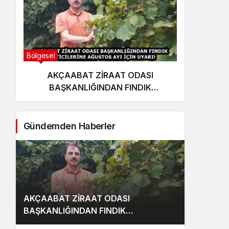
Bölgesel
Ekonom
AKÇAABAT ZİRAAT ODASI
E
BAŞKANLIĞINDAN FINDIK
yat
ÜRETİCİLERİNE AĞUSTOS AYI İÇİN
UYARI!
Gündemden Haberler
AKÇAABAT ZİRAAT ODASI
BAŞKANLIĞINDAN FINDIK
ÜRETİCİLERİNE AĞUSTOS AYI İÇİN