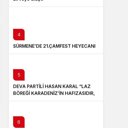
4
SÜRMENE’DE 21.ÇAMFEST HEYECANI
5
DEVA PARTİLİ HASAN KARAL “LAZ
BÖREĞİ KARADENİZ’İN HAFIZASIDIR,
KİMLİĞİ DEĞİŞTİRİLEMEZ”
6