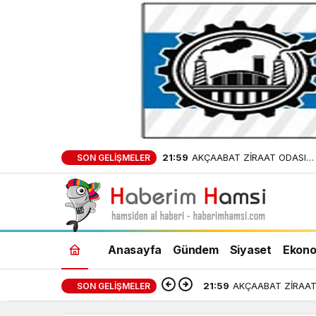
21:59
AKÇAABAT ZİRAAT ODASI
SON GELIŞMELER
BAŞKANLIĞINDAN FINDIK
ÜRETİCİLERİNE AĞUSTOS AYI
UYARI!
Anasayfa
Gündem
Siyaset
Ekono
21:59
AKÇAABAT ZİRAAT 
SON GELIŞMELER