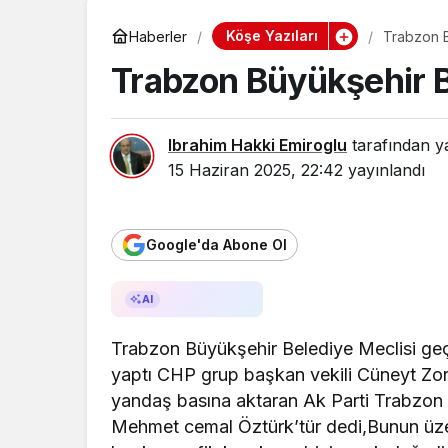
Köşe Yazıları
Haberler
Trabzon 
Trabzon Büyükşehir 
Ibrahim Hakki Emiroglu
tarafından y
15 Haziran 2025, 22:42
yayınlandı
Google'da Abone Ol
AI ile Özetle
AI
Trabzon Büyükşehir Belediye Meclisi geçe
yaptı CHP grup başkan vekili Cüneyt Zorlu
yandaş basına aktaran Ak Parti Trabzon m
Mehmet cemal Öztürk’tür dedi,Bunun üzer