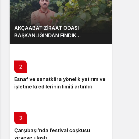
AKÇAABAT ZİRAAT ODASI
BAŞKANLIĞINDAN FINDIK
ÜRETİCİLERİNE AĞUSTOS AYI İÇİN
UYARI!
2
Esnaf ve sanatkâra yönelik yatırım ve
işletme kredilerinin limiti artırıldı
3
Çarşıbaşı’nda festival coşkusu
zirveye ulaştı