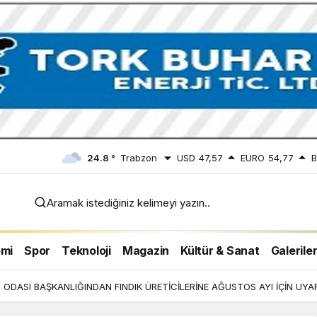
24.8 °
Trabzon
USD
47,57
EURO
54,77
B
Aramak istediğiniz kelimeyi yazın..
 İÇİN
mi
Spor
Teknoloji
Magazin
Kültür & Sanat
Galerile
ODASI BAŞKANLIĞINDAN FINDIK ÜRETİCİLERİNE AĞUSTOS AYI İÇİN UYAR