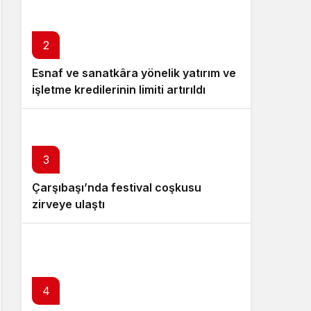
UYARI!
2
Esnaf ve sanatkâra yönelik yatırım ve
işletme kredilerinin limiti artırıldı
3
Çarşıbaşı’nda festival coşkusu
zirveye ulaştı
4