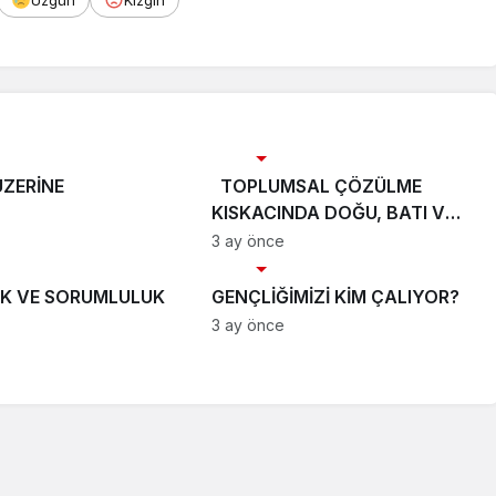
Üzgün
Kızgın
rı
Köşe Yazıları
 ÜZERİNE
TOPLUMSAL ÇÖZÜLME
KISKACINDA DOĞU, BATI VE
TÜRKİYE
3 ay önce
rı
Köşe Yazıları
K VE SORUMLULUK
GENÇLİĞİMİZİ KİM ÇALIYOR?
3 ay önce