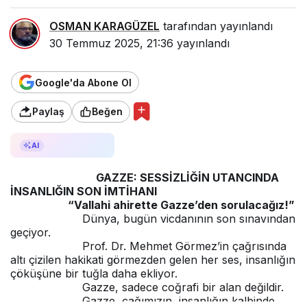
OSMAN KARAGÜZEL
tarafından yayınlandı
30 Temmuz 2025, 21:36
yayınlandı
Google'da Abone Ol
Paylaş
Beğen
AI ile Özetle
AI
GAZZE: SESSİZLİĞİN UTANCINDA
İNSANLIĞIN SON İMTİHANI
“Vallahi ahirette Gazze’den sorulacağız!”
Dünya, bugün vicdanının son sınavından
geçiyor.
Prof. Dr. Mehmet Görmez’in çağrısında
altı çizilen hakikati görmezden gelen her ses, insanlığın
çöküşüne bir tuğla daha ekliyor.
Gazze, sadece coğrafi bir alan değildir.
Gazze, çağımızın, insanlığın kalbinde