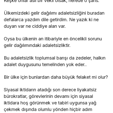
Keşke onlar asıl bir vekil olsak, nerede o şans.
Ülkemizdeki gelir dağılımı adaletsizliğini buradan
defalarca yazdım dile getirdim. Ne yazık ki ne
duyan var ne ciddiye alan var.
Oysa bu ülkenin an itibariyle en öncelikli sorunu
gelir dağılımındaki adaletsizliktir.
Bu adaletsizlik toplumsal barışı da zedeler, halkın
adalet duygusunu temelinden yok eder..
Bir ülke için bunlardan daha büyük felaket mi olur?
Siyasal iktidarın atadığı son derece liyakatsiz
bürokratlar, görevlerinin devamı için siyasal
iktidara hoş görünmek ve tabiri uygunsa yağ
çekmek dışında olumlu yönden hiçbir adım