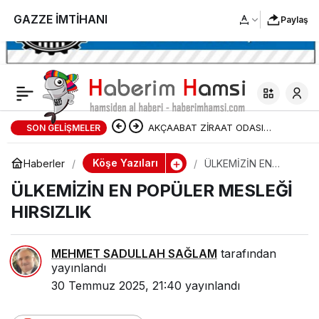
GAZZE İMTİHANI
Paylaş
AKÇAABAT ZİRAAT ODASI
SON GELIŞMELER
BAŞKANLIĞINDAN FINDIK
Köşe Yazıları
Haberler
ÜLKEMİZİN EN
POPÜLER MESLEĞİ
ÜRETİCİLERİNE AĞUSTOS AYI İÇİN
ÜLKEMİZİN EN POPÜLER MESLEĞİ
HIRSIZLIK
HIRSIZLIK
UYARI!
MEHMET SADULLAH SAĞLAM
tarafından
yayınlandı
30 Temmuz 2025, 21:40
yayınlandı