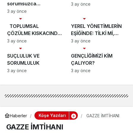
sorumsuzca
3 ay önce
konuşamazlar.
3 ay önce
Köşe Yazıları
Köşe Yazıları
TOPLUMSAL
YEREL YÖNETİMLERİN
ÇÖZÜLME KISKACINDA
EŞİĞİNDE: TİLKİ Mİ,
DOĞU, BATI VE
KİRPİ Mİ?
3 ay önce
3 ay önce
Köşe Yazıları
Köşe Yazıları
TÜRKİYE
SUÇLULUK VE
GENÇLİĞİMİZİ KİM
SORUMLULUK
ÇALIYOR?
3 ay önce
3 ay önce
Köşe Yazıları
Haberler
GAZZE İMTİHANI
GAZZE İMTİHANI